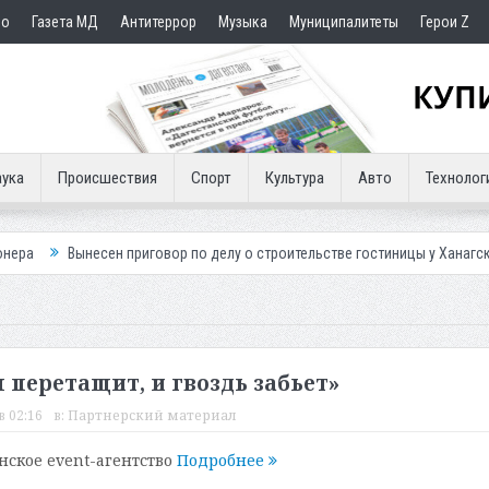
но
Газета МД
Антитеррор
Музыка
Муниципалитеты
Герои Z
ука
Происшествия
Спорт
Культура
Авто
Технолог
ен приговор по делу о строительстве гостиницы у Ханагского водопада
л перетащит, и гвоздь забьет»
в 02:16
в:
Партнерский материал
нское event-агентство
Подробнее