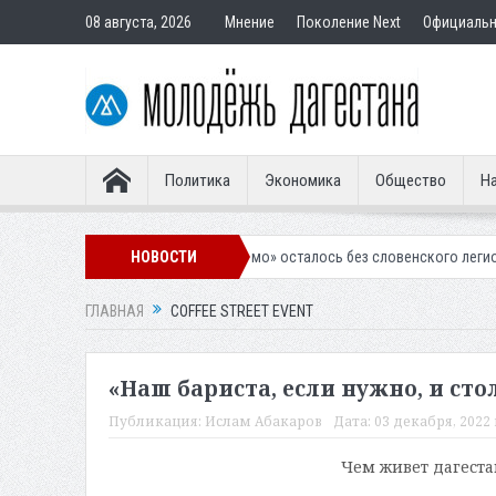
08 августа, 2026
Мнение
Поколение Next
Официаль
Политика
Экономика
Общество
На
ахачкалинское «Динамо» осталось без словенского легионера
НОВОСТИ
Вынес
ГЛАВНАЯ
COFFEE STREET EVENT
«Наш бариста, если нужно, и сто
Публикация:
Ислам Абакаров
Дата:
03 декабря, 2022 
Чем живет дагеста