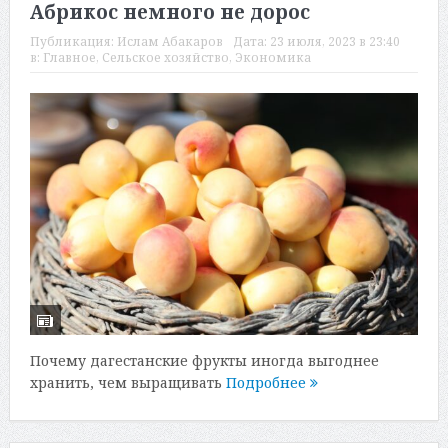
Абрикос немного не дорос
Публикация:
Ислам Абакаров
Дата:
23 июля, 2023 в 23:40
в:
Главное
,
Сельское хозяйство
,
Экономика
Почему дагестанские фрукты иногда выгоднее
хранить, чем выращивать
Подробнее