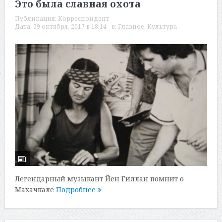
Это была славная охота
Публикация:
Корреспондент
Дата:
09 октября, 2017 в 18:14
в:
Главное
,
Культура
Легендарный музыкант Йен Гиллан помнит о
Махачкале
Подробнее