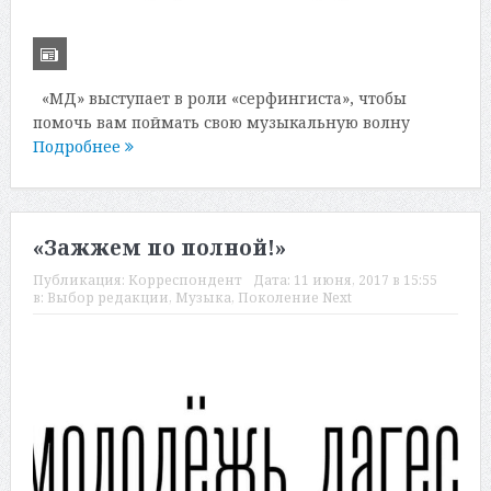
«МД» выступает в роли «серфингиста», чтобы
помочь вам поймать свою музыкальную волну
Подробнее
«Зажжем по полной!»
Публикация:
Корреспондент
Дата:
11 июня, 2017 в 15:55
в:
Выбор редакции
,
Музыка
,
Поколение Next