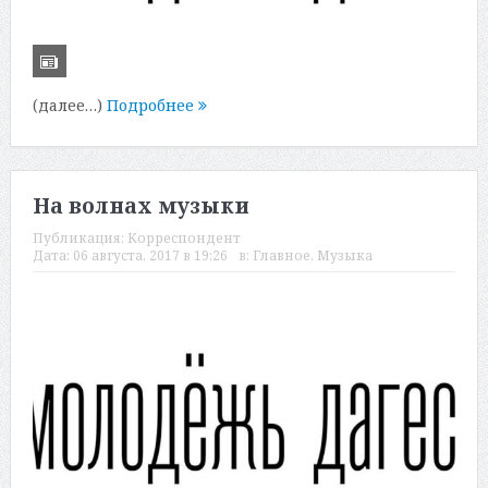
(далее…)
Подробнее
На волнах музыки
Публикация:
Корреспондент
Дата:
06 августа, 2017 в 19:26
в:
Главное
,
Музыка