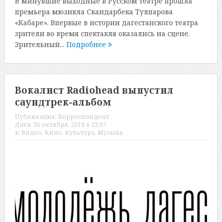
В минувшие выходные в Русском театре прошла
премьера мюзикла Скандарбека Тулпарова
«Кабаре». Впервые в истории дагестанского театра
зрители во время спектакля оказались на сцене.
Зрительный...
Подробнее
Вокалист Radiohead выпустил
саундтрек-альбом
Публикация:
Корреспондент
Дата:
30 октября, 2018 в 23:07
в:
Видео
,
Кино
,
Культура
,
Музыка