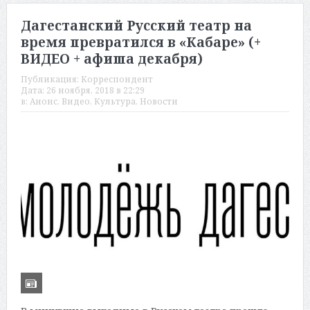
Дагестанский Русский театр на
время превратился в «Кабаре» (+
ВИДЕО + афиша декабря)
Публикация:
Корреспондент
Дата:
26 ноября, 2018 в 22:29
в:
Анонс
,
Видео
,
Культура
,
Новости