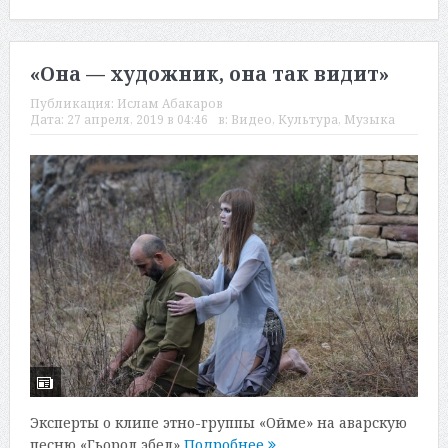
«Она — художник, она так видит»
Публикация:
Ислам Абакаров
Дата:
27 апреля, 2019 в 04:46
в:
Видео
,
Культура
,
Музыка
Эксперты о клипе этно-группы «Ойме» на аварскую
песню «Гьорол эбел»
Подробнее