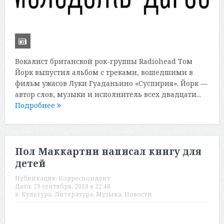
Вокалист британской рок-группы Radiohead Том
Йорк выпустил альбом с треками, вошедшими в
фильм ужасов Луки Гуаданьино «Суспирия». Йорк —
автор слов, музыки и исполнитель всех двадцати...
Подробнее
Пол Маккартни написал книгу для
детей
Публикация:
Корреспондент
Дата:
29 сентября, 2018 в 22:48
в:
Культура
,
Литература
,
Музыка
,
Новости