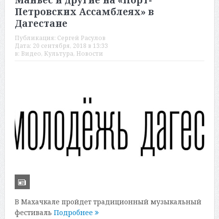
Маньес и другие на «Порт-
Петровских Ассамблеях» в
Дагестане
Публикация:
Сергей Расулов
Дата:
20 сентября, 2018 в 13:33
в:
Видео
,
Культура
,
Новости
В Махачкале пройдет традиционный музыкальный
фестиваль
Подробнее