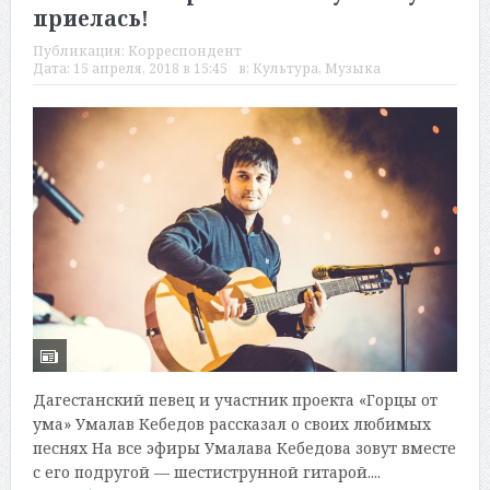
приелась!
Публикация:
Корреспондент
Дата:
15 апреля, 2018 в 15:45
в:
Культура
,
Музыка
Дагестанский певец и участник проекта «Горцы от
ума» Умалав Кебедов рассказал о своих любимых
песнях На все эфиры Умалава Кебедова зовут вместе
с его подругой — шестиструнной гитарой....