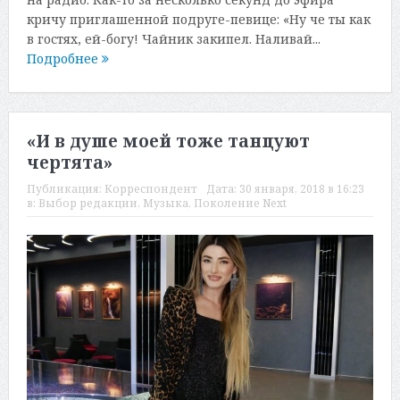
кричу приглашенной подруге-певице: «Ну че ты как
в гостях, ей-богу! Чайник закипел. Наливай...
Подробнее
«И в душе моей тоже танцуют
чертята»
Публикация:
Корреспондент
Дата:
30 января, 2018 в 16:23
в:
Выбор редакции
,
Музыка
,
Поколение Next