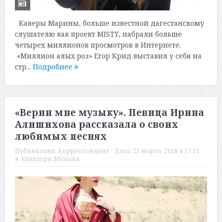
Каверы Марины, больше известной дагестанскому
слушателю как проект МISTY, набрали больше
четырех миллионов просмотров в Интернете.
«Миллион алых роз» Егор Крид выставил у себя на
стр...
Подробнее
«Верни мне музыку». Певица Ирина
Алишихова рассказала о своих
любимых песнях
Публикация:
Корреспондент
Дата:
23 марта, 2018 в 17:21
в:
Культура
,
Музыка