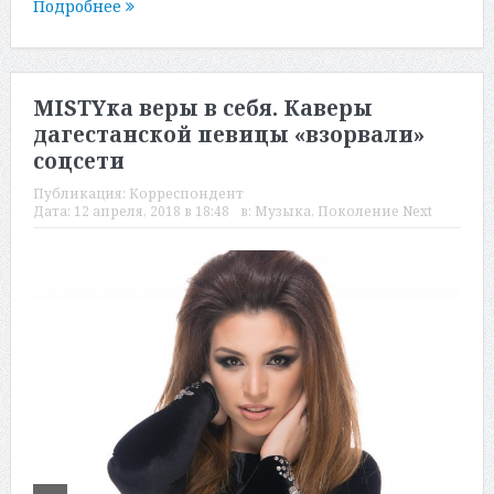
Подробнее
МISTYка веры в себя. Каверы
дагестанской певицы «взорвали»
соцсети
Публикация:
Корреспондент
Дата:
12 апреля, 2018 в 18:48
в:
Музыка
,
Поколение Next