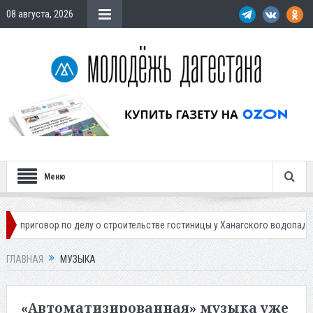
08 августа, 2026
Меню
делу о строительстве гостиницы у Ханагского водопада
Власти Махач
ГЛАВНАЯ
МУЗЫКА
«Автоматизированная» музыка уже