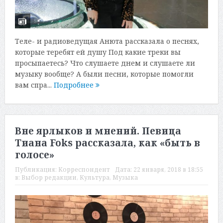
Теле- и радиоведущая Анюта рассказала о песнях,
которые теребят ей душу Под какие треки вы
просыпаетесь? Что слушаете днем и слушаете ли
музыку вообще? А были песни, которые помогли
вам спра...
Подробнее
Вне ярлыков и мнений. Певица
Тиана Foks рассказала, как «быть в
голосе»
Публикация:
Корреспондент
Дата:
22 января, 2018 в 18:55
в:
Выбор редакции
,
Культура
,
Музыка