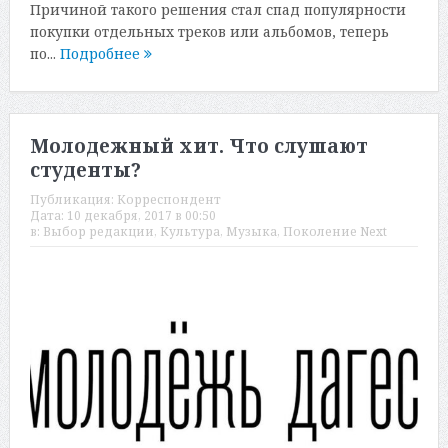
Причиной такого решения стал спад популярности
покупки отдельных треков или альбомов, теперь
по...
Подробнее
Молодежный хит. Что слушают
студенты?
Публикация:
Корреспондент
Дата:
10 декабря, 2017 в 00:50
в:
Выбор редакции
,
Культура
,
Музыка
,
Поколение Next