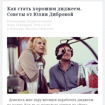
Как стать хорошим диджеем.
Советы от Юлии Дибровой
Публикация:
Корреспондент
Дата:
28 февраля, 2018 в 12:29
в:
Культура
,
Музыка
,
Общество
Довелось мне пару месяцев поработать диджеем
на радио. Как-то за несколько секунд до эфира