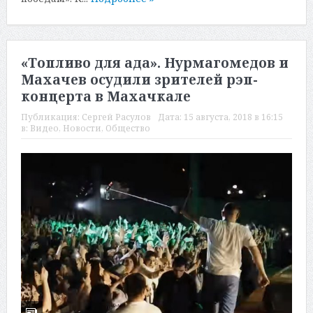
«Топливо для ада». Нурмагомедов и
Махачев осудили зрителей рэп-
концерта в Махачкале
Публикация:
Сергей Расулов
Дата:
15 августа, 2018 в 16:15
в:
Видео
,
Новости
,
Общество