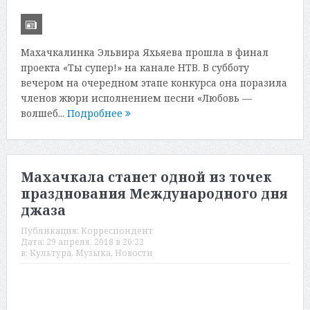
Махачкалинка Эльвира Яхьяева прошла в финал
проекта «Ты супер!» на канале НТВ. В субботу
вечером на очередном этапе конкурса она поразила
членов жюри исполнением песни «Любовь —
волшеб...
Подробнее
Махачкала станет одной из точек
празднования Международного дня
джаза
Публикация:
Корреспондент
Дата:
29 апреля, 2018 в 20:22
в:
Культура
,
Музыка
,
Новости