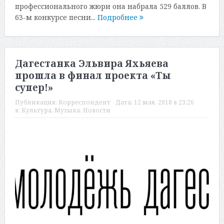
профессионального жюри она набрала 529 баллов. В
63-м конкурсе песни...
Подробнее
Дагестанка Эльвира Яхьяева
прошла в финал проекта «Ты
супер!»
Публикация:
Корреспондент
Дата:
12 мая, 2018 в 23:26
в:
Культура
,
Музыка
,
Новости