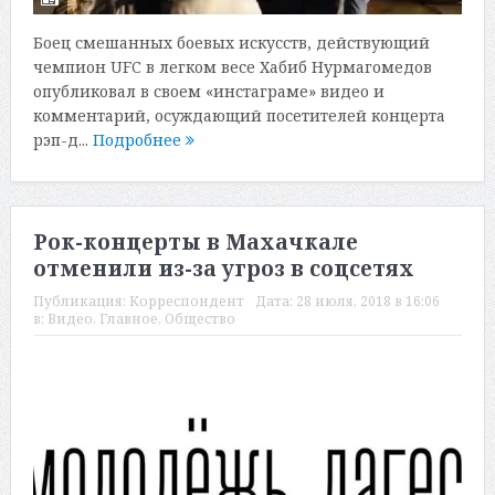
Боец смешанных боевых искусств, действующий
чемпион UFC в легком весе Хабиб Нурмагомедов
опубликовал в своем «инстаграме» видео и
комментарий, осуждающий посетителей концерта
рэп-д...
Подробнее
Рок-концерты в Махачкале
отменили из-за угроз в соцсетях
Публикация:
Корреспондент
Дата:
28 июля, 2018 в 16:06
в:
Видео
,
Главное
,
Общество