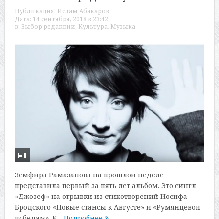
Публикация:
Ислам Абакаров
Дата:
14 сентября, 2018 в 23:42
в:
Выбор редакции
,
Культура
,
Музыка
Земфира Рамазанова на прошлой неделе
представила первый за пять лет альбом. Это сингл
«Джозеф» на отрывки из стихотворений Иосифа
Бродского «Новые стансы к Августе» и «Румянцевой
победам». К...
Подробнее