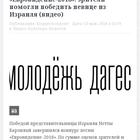
помогли победить певице из
Израиля (видео)
Публикация:
Корреспондент
Дата:
13 мая, 2018 в 16:59
в:
Видео
,
Культура
,
Новости
Победой представительницы Израиля Нетты
Барзилай завершился конкурс песни
«Евровидение-2018». По сумме оценок зрителей и