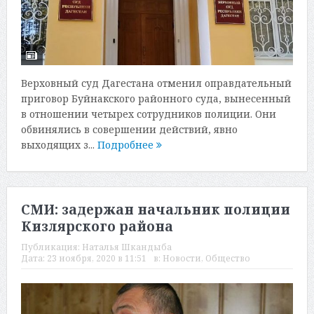
Верховный суд Дагестана отменил оправдательный
приговор Буйнакского районного суда, вынесенный
в отношении четырех сотрудников полиции. Они
обвинялись в совершении действий, явно
выходящих з...
Подробнее
СМИ: задержан начальник полиции
Кизлярского района
Публикация:
Наталья Шкандыба
Дата:
23 ноября, 2020 в 11:51
в:
Новости
,
Общество