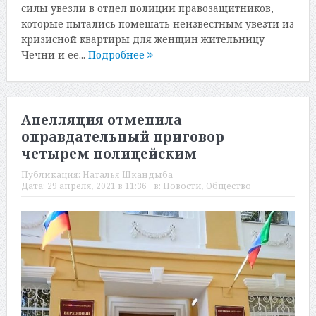
силы увезли в отдел полиции правозащитников,
которые пытались помешать неизвестным увезти из
кризисной квартиры для женщин жительницу
Чечни и ее...
Подробнее
Апелляция отменила
оправдательный приговор
четырем полицейским
Публикация:
Наталья Шкандыба
Дата:
29 апреля, 2021 в 11:36
в:
Новости
,
Общество