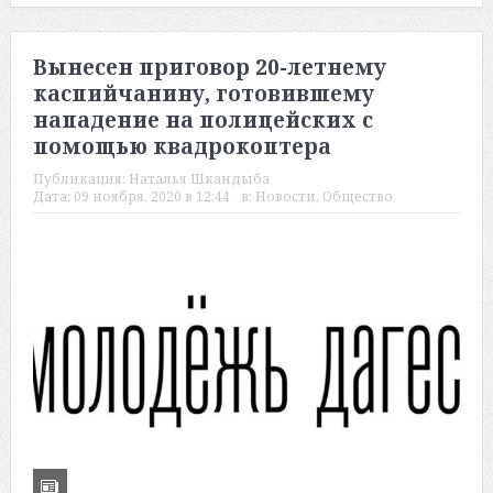
Вынесен приговор 20-летнему
каспийчанину, готовившему
нападение на полицейских с
помощью квадрокоптера
Публикация:
Наталья Шкандыба
Дата:
09 ноября, 2020 в 12:44
в:
Новости
,
Общество