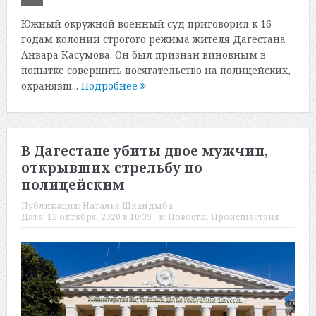
Южный окружной военный суд приговорил к 16
годам колонии строгого режима жителя Дагестана
Анвара Касумова. Он был признан виновным в
попытке совершить посягательство на полицейских,
охранявш...
Подробнее
В Дагестане убиты двое мужчин,
открывших стрельбу по
полицейским
Публикация:
Наталья Шкандыба
Дата:
12 октября, 2020 в 10:39
в:
Новости
,
Происшествия