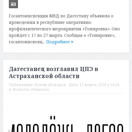
Госавтоинспекция МВД по Дагестану объявила о
проведении в республике оперативно-
профилактического мероприятия «Тонировка». Оно
пройдет с 17 по 27 марта. Сообщая о «Тонировке»,
госавтоинспекц...
Подробнее
Дагестанец возглавил ЦПЭ в
Астраханской области
Публикация:
Ислам Абакаров
Дата:
11 марта, 2020 в 14:20
в:
Новости
,
Общество