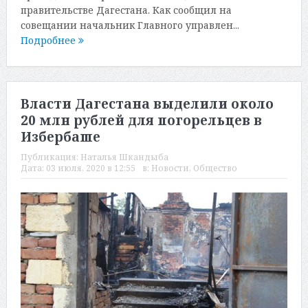
правительстве Дагестана. Как сообщил на
совещании начальник Главного управлен...
Подробнее
Власти Дагестана выделили около
20 млн рублей для погорельцев в
Избербаше
Публикация:
Наталья Шкандыба
Дата:
03 июля, 2020 в 12:55
в:
Новости
,
Общество