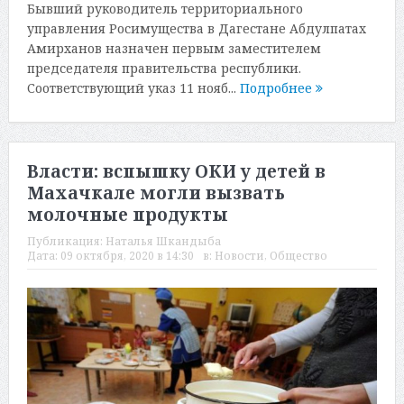
Бывший руководитель территориального
управления Росимущества в Дагестане Абдулпатах
Амирханов назначен первым заместителем
председателя правительства республики.
Соответствующий указ 11 нояб...
Подробнее
Власти: вспышку ОКИ у детей в
Махачкале могли вызвать
молочные продукты
Публикация:
Наталья Шкандыба
Дата:
09 октября, 2020 в 14:30
в:
Новости
,
Общество