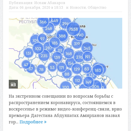
Публикация:
Ислам Абакаров
Дата:
06 декабря, 2020 в 18:53
в:
Новости
,
Общество
На экстренном совещании по вопросам борьбы с
распространением коронавируса, состоявшемся в
воскресенье в режиме видео-конференц-связи, врио
премьера Дагестана Абдулпатах Амирханов назвал
гор...
Подробнее