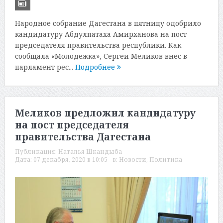
Народное собрание Дагестана в пятницу одобрило
кандидатуру Абдулпатаха Амирханова на пост
председателя правительства республики. Как
сообщала «Молодежка», Сергей Меликов внес в
парламент рес...
Подробнее
Меликов предложил кандидатуру
на пост председателя
правительства Дагестана
Публикация:
Наталья Шкандыба
Дата:
07 декабря, 2020 в 10:05
в:
Новости
,
Политика