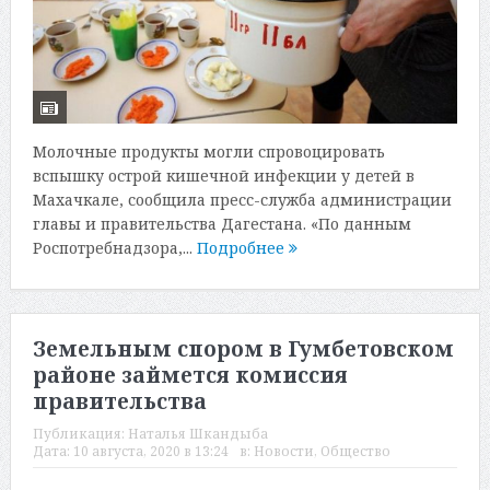
Молочные продукты могли спровоцировать
вспышку острой кишечной инфекции у детей в
Махачкале, сообщила пресс-служба администрации
главы и правительства Дагестана. «По данным
Роспотребнадзора,...
Подробнее
Земельным спором в Гумбетовском
районе займется комиссия
правительства
Публикация:
Наталья Шкандыба
Дата:
10 августа, 2020 в 13:24
в:
Новости
,
Общество