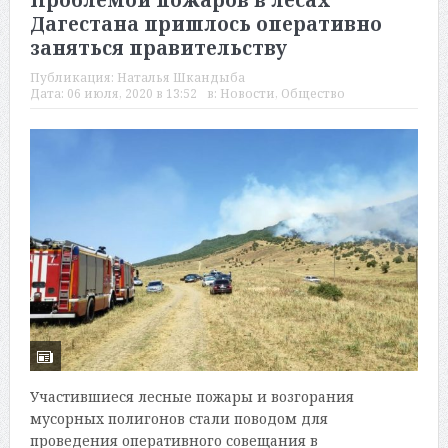
Проблемой пожаров в лесах
Дагестана пришлось оперативно
заняться правительству
Публикация:
Наталья Шкандыба
Дата:
06 июля, 2020 в 13:52
в:
Новости
,
Общество
Участившиеся лесные пожары и возгорания
мусорных полигонов стали поводом для
проведения оперативного совещания в