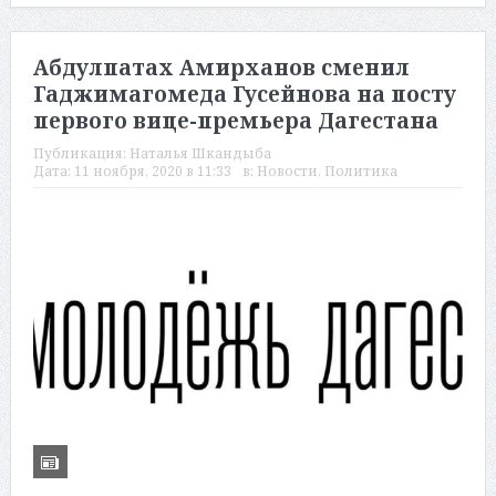
Абдулпатах Амирханов сменил
Гаджимагомеда Гусейнова на посту
первого вице-премьера Дагестана
Публикация:
Наталья Шкандыба
Дата:
11 ноября, 2020 в 11:33
в:
Новости
,
Политика