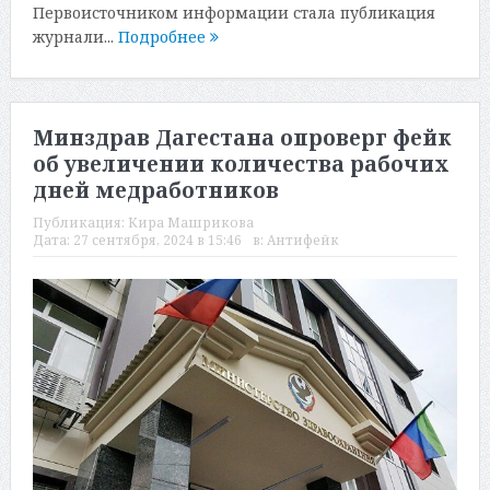
Первоисточником информации стала публикация
журнали...
Подробнее
Минздрав Дагестана опроверг фейк
об увеличении количества рабочих
дней медработников
Публикация:
Кира Машрикова
Дата:
27 сентября, 2024 в 15:46
в:
Антифейк