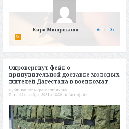
Кира Машрикова
Articles 37
Опровергнут фейк о
принудительной доставке молодых
жителей Дагестана в военкомат
Публикация:
Кира Машрикова
Дата:
09 октября, 2024 в 18:30
в:
Антифейк