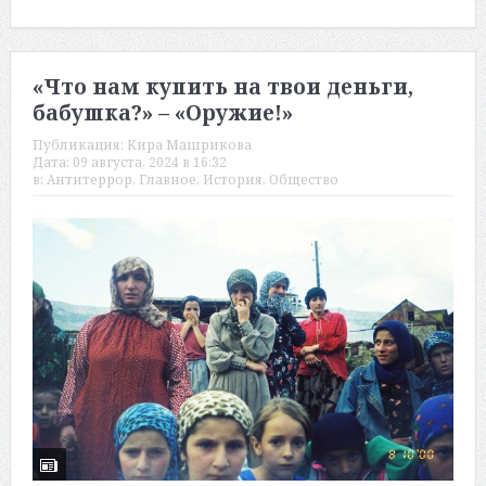
«Что нам купить на твои деньги,
бабушка?» – «Оружие!»
Публикация:
Кира Машрикова
Дата:
09 августа, 2024 в 16:32
в:
Антитеррор
,
Главное
,
История
,
Общество