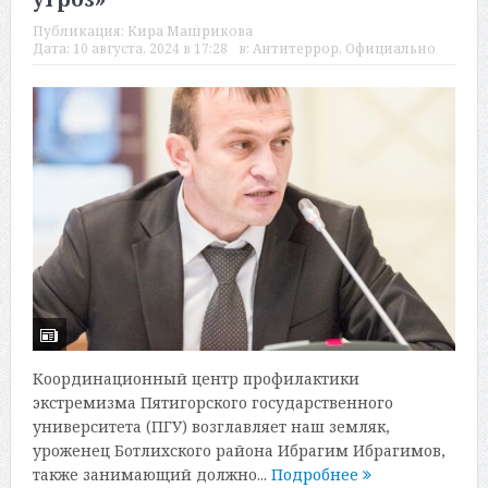
Публикация:
Кира Машрикова
Дата:
10 августа, 2024 в 17:28
в:
Антитеррор
,
Официально
Координационный центр профилактики
экстремизма Пятигорского государственного
университета (ПГУ) возглавляет наш земляк,
уроженец Ботлихского района Ибрагим Ибрагимов,
также занимающий должно...
Подробнее