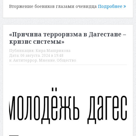
Вторжение боевиков глазами очевидца
Подробнее
«Причина терроризма в Дагестане –
кризис системы»
Публикация:
Кира Машрикова
Дата:
06 августа, 2024 в 19:48
в:
Антитеррор
,
Мнение
,
Общество