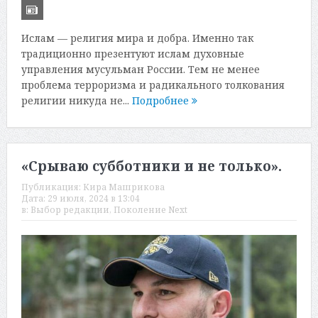
Ислам — религия мира и добра. Именно так
традиционно презентуют ислам духовные
управления мусульман России. Тем не менее
проблема терроризма и радикального толкования
религии никуда не...
Подробнее
«Срываю субботники и не только».
Публикация:
Кира Машрикова
Дата:
29 июля, 2024 в 13:04
в:
Выбор редакции
,
Поколение Next