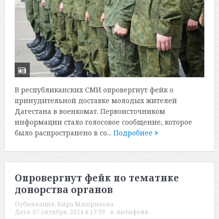
В республиканских СМИ опровергнут фейк о
принудительной доставке молодых жителей
Дагестана в военкомат. Первоисточником
информации стало голосовое сообщение, которое
было распространено в со...
Подробнее
Опровергнут фейк по тематике
донорства органов
Публикация:
Кира Машрикова
Дата:
07 октября, 2024 в 17:39
в:
Антифейк