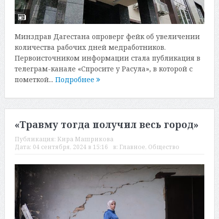
Минздрав Дагестана опроверг фейк об увеличении
количества рабочих дней медработников.
Первоисточником информации стала публикация в
телеграм-канале «Спросите у Расула», в которой с
пометкой...
Подробнее
«Травму тогда получил весь город»
Публикация:
Кира Машрикова
Дата:
04 сентября, 2024 в 15:16
в:
Главное
,
Общество