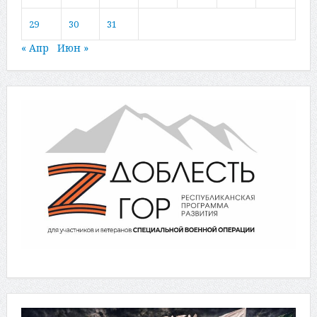
29
30
31
« Апр
Июн »