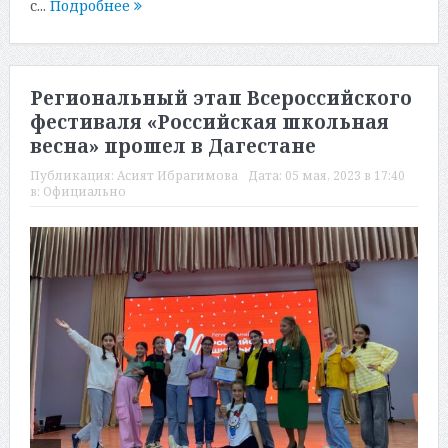
с...
Подробнее
Региональный этап Всероссийского
фестиваля «Российская школьная
весна» прошел в Дагестане
Публикация:
Асият Ибрагимова
Дата:
05 мая, 2023 в 17:40
в:
Официально