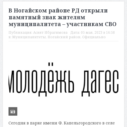
В Ногайском районе РД открыли
памятный знак жителям
муниципалитета – участникам СВО
Публикация:
Асият Ибрагимова
Дата:
05 мая, 2023 в 16:58
в:
Муниципалитеты
,
Ногайский район
,
Официально
Сегодня в парке имени Ф. Капельгородского в селе