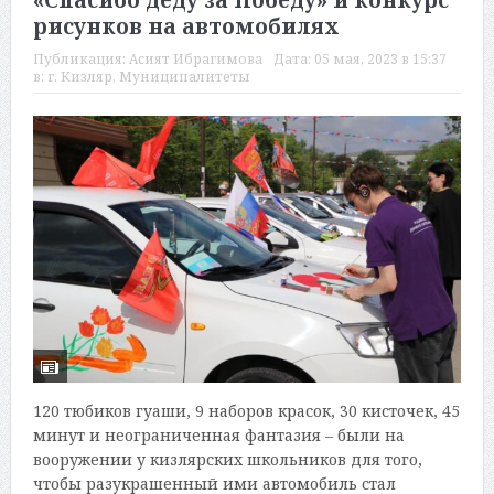
«Спасибо деду за Победу» и конкурс
рисунков на автомобилях
Публикация:
Асият Ибрагимова
Дата:
05 мая, 2023 в 15:37
в:
г. Кизляр
,
Муниципалитеты
120 тюбиков гуаши, 9 наборов красок, 30 кисточек, 45
минут и неограниченная фантазия – были на
вооружении у кизлярских школьников для того,
чтобы разукрашенный ими автомобиль стал