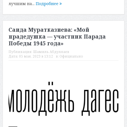
лучшим на...
Подробнее
Саида Муратказиева: «Мой
прадедушка — участник Парада
Победы 1945 года»
Публикация:
Шамиль Абдуллаев
Дата:
05 мая, 2023 в 13:12
в:
Официально