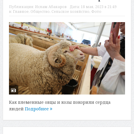
Публикация:
Ислам Абакаров
Дата:
18 мая, 2023 в 21:49
в:
Главное
,
Общество
,
Сельское хозяйство
,
Фото
Как племенные овцы и козы покорили сердца
людей
Подробнее