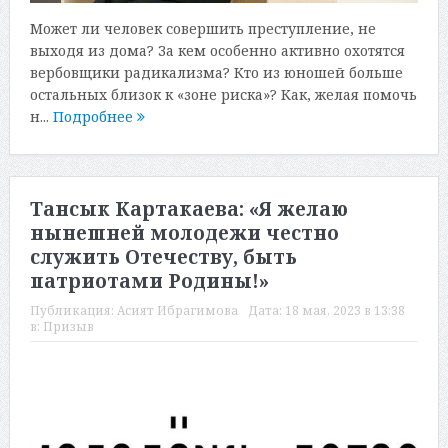
Может ли человек совершить преступление, не
выходя из дома? За кем особенно активно охотятся
вербовщики радикализма? Кто из юношей больше
остальных близок к «зоне риска»? Как, желая помочь
н...
Подробнее
Тансык Картакаева: «Я желаю
нынешней молодежи честно
служить Отечеству, быть
патриотами Родины!»
Публикация:
Асият Ибрагимова
Дата:
18 мая, 2023 в 13:38
в:
Призыв