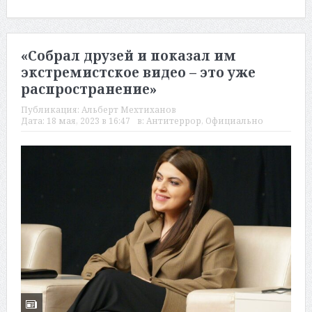
«Собрал друзей и показал им
экстремистское видео – это уже
распространение»
Публикация:
Альберт Мехтиханов
Дата:
18 мая, 2023 в 16:47
в:
Антитеррор
,
Официально