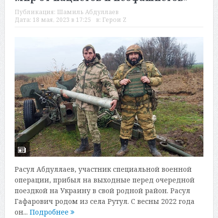
Публикация:
Шамиль Абдуллаев
Дата:
18 мая, 2023 в 17:25
в:
Герои Z
Расул Абдуллаев, участник специальной военной
операции, прибыл на выходные перед очередной
поездкой на Украину в свой родной район. Расул
Гафарович родом из села Рутул. С весны 2022 года
он...
Подробнее