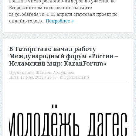
вошла в число регионов-лидеров по участию во
Всероссийском голосовании на сайте
za.gorodsreda.ru. С 15 апреля стартовал проект по
онлайн-голосо...
Подробнее
В Татарстане начал работу
Международный форум «Россия –
Исламский мир: KazanForum»
Публикация:
Шамиль Абдуллаев
Дата:
18 мая, 2023 в 20:37
в:
Официально