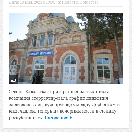
Дата:
18 мая, 2023 в 13:35
в:
Новости
,
Общество
Северо-Кавказская пригородная пассажирская
компания скорректировала график движения
электропоездов, курсирующих между Дербентом и
Махачкалой. Теперь на вечерний поезд в столицу
республики см...
Подробнее