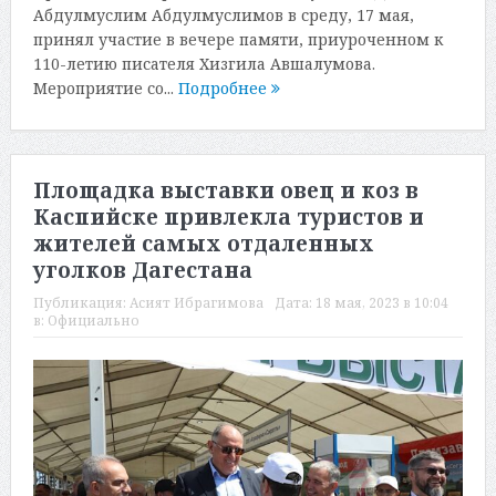
Абдулмуслим Абдулмуслимов в среду, 17 мая,
принял участие в вечере памяти, приуроченном к
110-летию писателя Хизгила Авшалумова.
Мероприятие со...
Подробнее
Площадка выставки овец и коз в
Каспийске привлекла туристов и
жителей самых отдаленных
уголков Дагестана
Публикация:
Асият Ибрагимова
Дата:
18 мая, 2023 в 10:04
в:
Официально