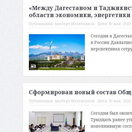
«Между Дагестаном и Таджикис
области экономики, энергетики
Публикация:
Альберт Мехтиханов
Дата:
30 мая, 2023 
Сегодня в Дагест
в России Давлатшо
перспективах сотру
Сформирован новый состав Общ
Публикация:
Альберт Мехтиханов
Дата:
30 мая, 2023 
Сегодня был оконч
Тридцать ранее ут
пополнившую состав