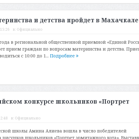
еринства и детства пройдет в Махачкале
 15:26
в:
Официально
3 года в региональной общественной приемной «Единой Росс
ет прием граждан по вопросам материнства и детства. При
диться с 10:00 до 1...
Подробнее
сийском конкурсе школьников «Портрет
12:48
в:
Официально
ской школы Амина Алиева вошла в число победителей
а рисунков школьников «Портрет эрмитажного кота». Выстав