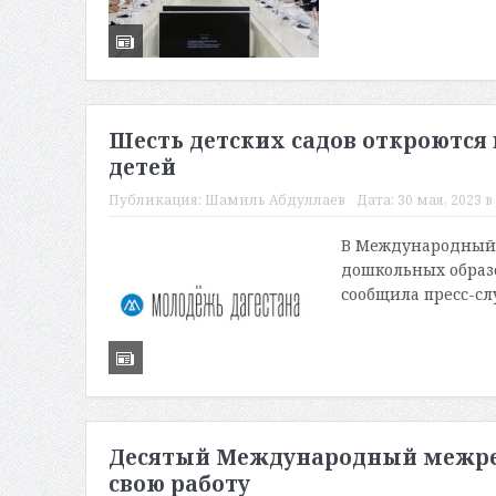
Шесть детских садов откроются
детей
Публикация:
Шамиль Абдуллаев
Дата:
30 мая, 2023 в
В Международный д
дошкольных образ
сообщила пресс-сл
Десятый Международный межр
свою работу