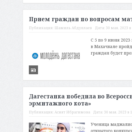
Прием граждан по вопросам мат
Публикация:
Шамиль Абдуллаев
Дата:
30 мая, 2023 в
С 5 по 9 июня 202
в Махачкале пройд
граждан будет прово
Дагестанка победила во Всерос
эрмитажного кота»
Публикация:
Асият Ибрагимова
Дата:
30 мая, 2023 в 
Ученица маджалис
открытого конкурс