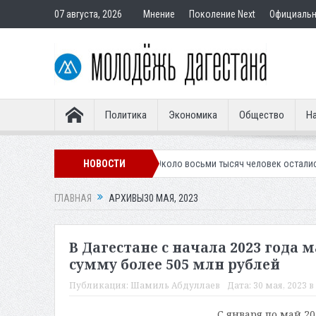
07 августа, 2026
Мнение
Поколение Next
Официаль
Политика
Экономика
Общество
На
 гостевую форму
НОВОСТИ
Около восьми тысяч человек остались без света в 
ГЛАВНАЯ
АРХИВЫ30 МАЯ, 2023
В Дагестане с начала 2023 года
сумму более 505 млн рублей
Публикация:
Шамиль Абдуллаев
Дата:
30 мая, 2023 в
С января по май 2