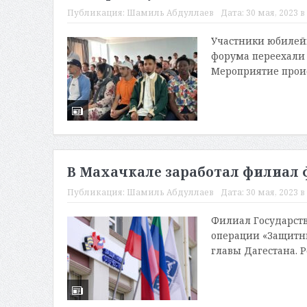
Публикация:
Шамиль Абдуллаев
Дата:
30 мая, 2023 в
Участники юбилей
форума переехали 
Мероприятие проис
В Махачкале заработал филиал 
Публикация:
Шамиль Абдуллаев
Дата:
30 мая, 2023 в
Филиал Государст
операции «Защитни
главы Дагестана. 