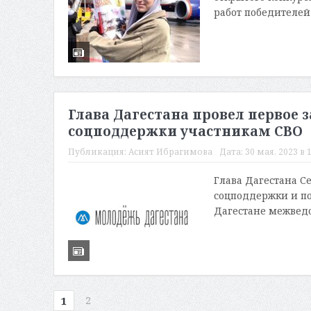
работ победителей 
Глава Дагестана провел первое 
соцподдержки участникам СВО
Публикация:
Асият Ибрагимова
Дата:
30 мая, 2023 в 
Глава Дагестана С
соцподдержки и по
Дагестане межведо
2
1