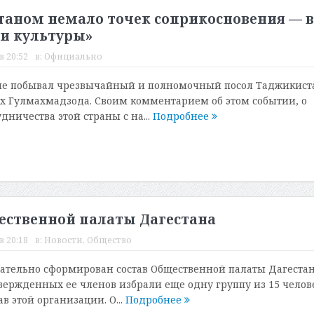
таном немало точек соприкосновения — в
 и культуры»
в 20:52
в:
Официально
ане побывал чрезвычайный и полномочный посол Таджикист
х Гулмахмадзода. Своим комментарием об этом событии, о
дничества этой страны с на...
Подробнее
ественной палаты Дагестана
в 20:18
в:
Новости
,
Общество
ательно сформирован состав Общественной палаты Дагестан
вержденных ее членов избрали еще одну группу из 15 челов
 этой организации. О...
Подробнее