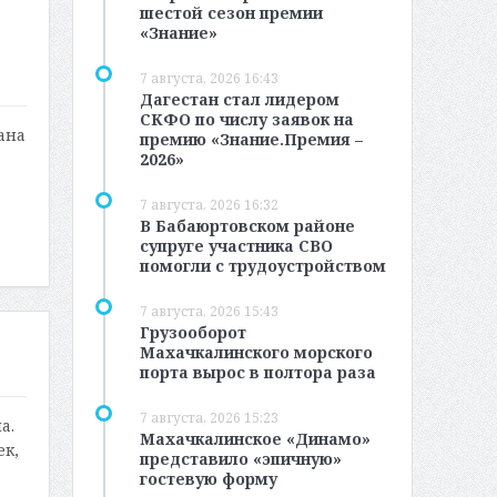
шестой сезон премии
«Знание»
7 августа, 2026 16:43
Дагестан стал лидером
СКФО по числу заявок на
ана
премию «Знание.Премия –
2026»
7 августа, 2026 16:32
В Бабаюртовском районе
супруге участника СВО
помогли с трудоустройством
7 августа, 2026 15:43
Грузооборот
Махачкалинского морского
порта вырос в полтора раза
7 августа, 2026 15:23
а.
Махачкалинское «Динамо»
ек,
представило «эпичную»
гостевую форму