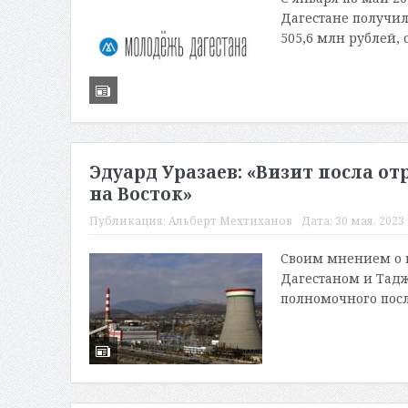
Дагестане получил
505,6 млн рублей, 
Эдуард Уразаев: «Визит посла о
на Восток»
Публикация:
Альберт Мехтиханов
Дата:
30 мая, 2023 
Своим мнением о 
Дагестаном и Тадж
полномочного посл