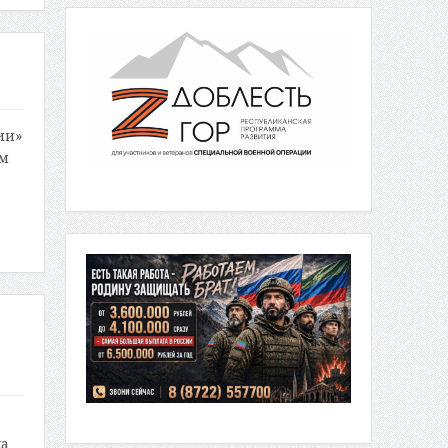
ии»
ем
ка