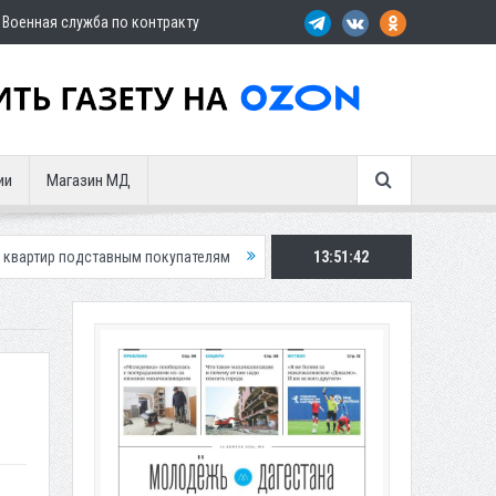
Военная служба по контракту
ии
Магазин МД
тавным покупателям
Экс-сотрудница Соцфонда получила срок за обм
13:51:43