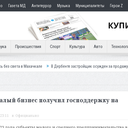
но
Газета МД
Антитеррор
Музыка
Муниципалитеты
Герои Z
ука
Происшествия
Спорт
Культура
Авто
Технолог
Махачкале
В Дербенте застройщик осужден за продажу квартир подс
 малый бизнес получил господдержку на
 23:11
в:
Официально
023 года субъекты малого и среднего предпринимательства в