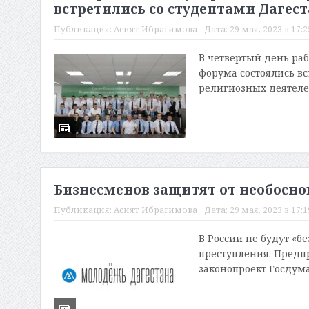
встретились со студентами Дагес
Публикация:
Асият Ибрагимова
Дата:
29 мая, 2023 в 17:2
В четвертый день р
форума состоялись в
религиозных деятелей
Бизнесменов защитят от необосно
Публикация:
Асият Ибрагимова
Дата:
29 мая, 2023 в 17:1
В России не будут «б
преступления. Предп
законопроект Госдума