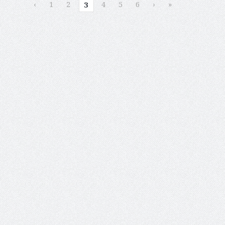
‹
1
2
4
5
6
›
»
3