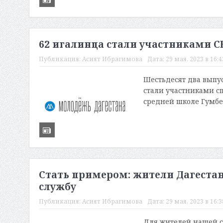
62 игалинца стали участниками С
Публикация:
Асият Ибрагимова
Дата:
29 мая, 2023 в 16:4
Шестьдесят два выпу
стали участниками с
средней школе Гумбет
Стать примером: жители Дагеста
службу
Публикация:
Асият Ибрагимова
Дата:
29 мая, 2023 в 16:3
Для жителей нашей с