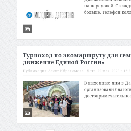
на передовой. С каж
больше. Телефон колл
Турпоход по экомаршруту для сем
движение Единой России»
Публикация:
Асият Ибрагимова
Дата:
29 мая, 2023 в 16:3
В выходные дни в Да
организовали благо
достопримечательност