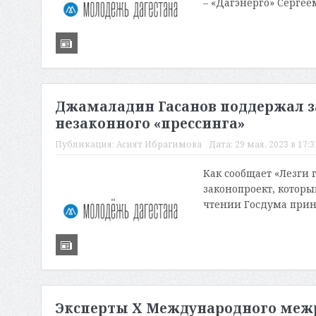
– «Дагэнерго» Сергее
Джамаладин Гасанов поддержал з
незаконного «прессинга»
Публикация:
Асият Ибрагимова
Дата:
29 мая, 2023 в 17:3
Как сообщает «Лезги
законопроект, которы
чтении Госдума приня
Эксперты X Международного меж