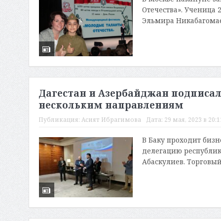
Отечества». Ученица
Эльмира Никабагомаев
Дагестан и Азербайджан подписал
нескольким направлениям
Публикация:
Асият Ибрагимова
Дата:
29 мая, 2023 в 20:1
В Баку проходит биз
делегацию республик
Абаскулиев. Торговый