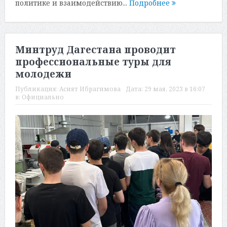
политике и взаимодействию...
Подробнее
Минтруд Дагестана проводит
профессиональные туры для
молодежи
Публикация:
Асият Ибрагимова
Дата:
29 мая, 2023 в 16:07
в:
Официально