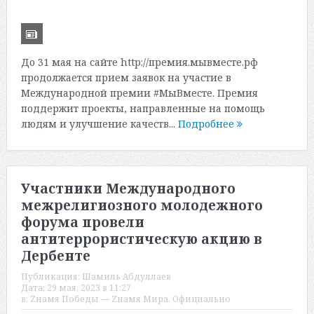
До 31 мая на сайте http://премия.мывместе.рф
продолжается прием заявок на участие в
Международной премии #МыВместе. Премия
поддержит проекты, направленные на помощь
людям и улучшение качеств...
Подробнее
Участники Международного
межрелигиозного молодежного
форума провели
антитеррористическую акцию в
Дербенте
Публикация:
Шамиль Абдуллаев
Дата:
29 мая, 2023 в 11:27
в:
Zнамя Победы — Zнамя Мира
,
Официально