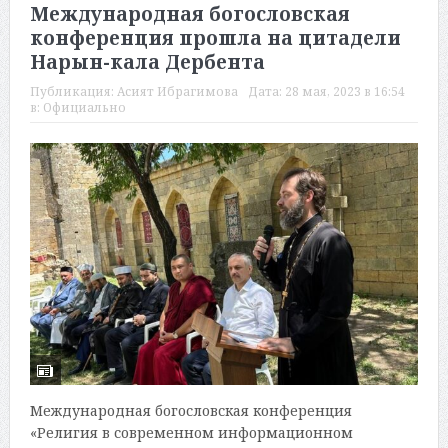
Международная богословская
конференция прошла на цитадели
Нарын-кала Дербента
Публикация:
Асият Ибрагимова
Дата:
28 мая, 2023 в 16:54
в:
Официально
Международная богословская конференция
«Религия в современном информационном