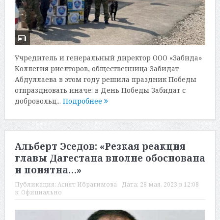
Учредитель и генеральный директор ООО «Забида»
Коллегия риелторов, общественница Забидат
Абдуллаева в этом году решила праздник Победы
отпраздновать иначе: в День Победы Забидат с
добровольц...
Подробнее
Альберт Эседов: «Резкая реакция
главы Дагестана вполне обоснована
и понятна…»
Публикация:
Асият Ибрагимова
Дата:
28 мая, 2023 в 12:08
в:
Официально