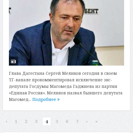
Глава Дагестана Сергей Меликов сегодня в своем
ТГ-канале прокомментировал исключение экс-
депутата Госдумы Магомеда Гаджиева из партии
«Единая Россия». Меликов назвал бывшего депутата
Магомед...
Подробнее
‹
1
2
3
5
6
7
›
»
4