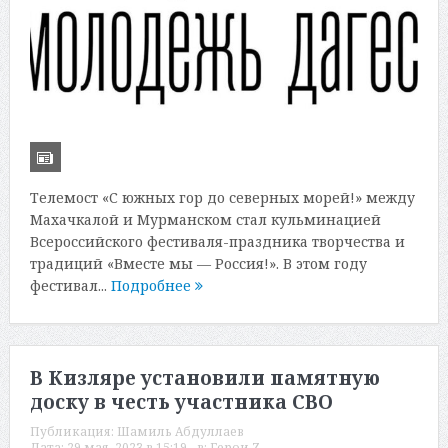
Телемост «С южных гор до северных морей!» между
Махачкалой и Мурманском стал кульминацией
Всероссийского фестиваля-праздника творчества и
традиций «Вместе мы — Россия!». В этом году
фестивал...
Подробнее
В Кизляре установили памятную
доску в честь участника СВО
Публикация:
Шамиль Абдуллаев
Дата:
29 мая, 2023 в 15:19
в:
Герои Z