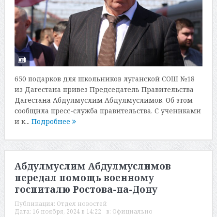
650 подарков для школьников луганской СОШ №18
из Дагестана привез Председатель Правительства
Дагестана Абдулмуслим Абдулмуслимов. Об этом
сообщила пресс-служба правительства. С учениками
и к...
Подробнее
Абдулмуслим Абдулмуслимов
передал помощь военному
госпиталю Ростова-на-Дону
Публикация:
Отдел новостей
Дата:
16 ноября, 2024 в 14:22
в:
Официально