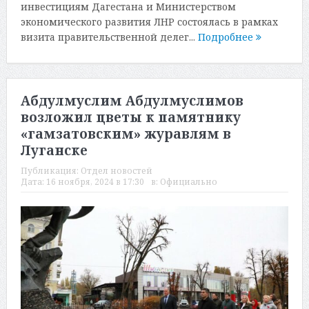
инвестициям Дагестана и Министерством
экономического развития ЛНР состоялась в рамках
визита правительственной делег...
Подробнее
Абдулмуслим Абдулмуслимов
возложил цветы к памятнику
«гамзатовским» журавлям в
Луганске
Публикация:
Отдел новостей
Дата:
16 ноября, 2024 в 17:30
в:
Официально