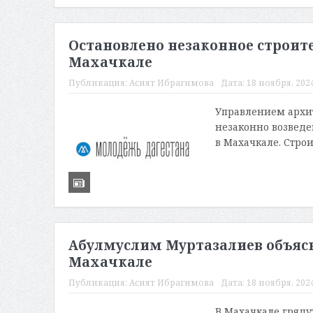
Остановлено незаконное строит
Махачкале
Публикация:
Асият Ибрагимова
Дата:
18 ноября, 2024
Управлением архит
незаконно возведе
в Махачкале. Строи
Абулмуслим Муртазалиев объяс
Махачкале
Публикация:
Асият Ибрагимова
Дата:
18 ноября, 2024
В Махачкале гряду