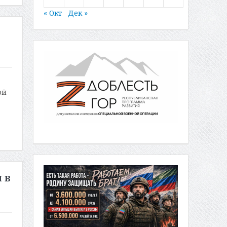
« Окт
Дек »
ой
 в