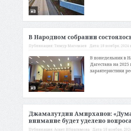
В Народном собрании состоялос
Публикация:
Тимур Магомаев
Дата:
18 ноября, 2024 в
В понедельник в Н
Дагестана на 2025 
характеристики ре
Джамалутдин Амирханов: «Дума
внимание будет уделено вопрос
Публикация:
Асият Ибрагимова
Дата:
18 ноября, 2024