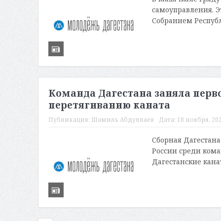
самоуправления. Э
Собранием Республ
Команда Дагестана заняла перво
перетягиванию каната
Публикация:
Шамиль Абдуллаев
Дата:
18 ноября, 202
Сборная Дагестана
России среди кома
Дагестанские кана