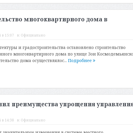
ельство многоквартирного дома в
 в 15:07
в:
Официально
ектуры и градостроительства остановлено строительство
нного многоквартирного дома по улице Зои Космодемьянск
тельство дома осуществлялос...
Подробнее
нил преимущества упрощения управления
 в 14:38
в:
Официально
т значительные изменения в системе местного