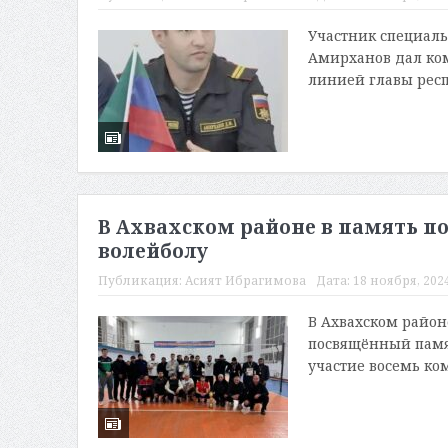
Участник специал
Амирханов дал ком
линией главы респ
В Ахвахском районе в память п
волейболу
Публикация:
Асият Ибрагимова
Дата:
18 ноября, 2024
В Ахвахском район
посвящённый памя
участие восемь ко