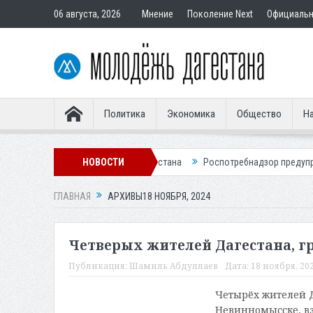
06 августа, 2026
Мнение
Поколение Next
Официаль
Политика
Экономика
Общество
На
едведей у жителя Дагестана
НОВОСТИ
Роспотребнадзор предупредил о новом 
ГЛАВНАЯ
АРХИВЫ18 НОЯБРЯ, 2024
Четверых жителей Дагестана, гр
Публикация:
Шамиль Абдуллаев
Дата:
18 ноября, 202
Четырёх жителей Д
Невинномысске, вз