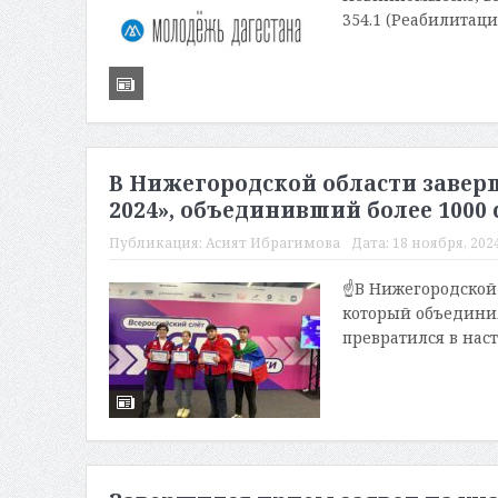
354.1 (Реабилитаци
В Нижегородской области завер
2024», объединивший более 1000 
Публикация:
Асият Ибрагимова
Дата:
18 ноября, 2024
☝️В Нижегородской
который объединил 
превратился в наст