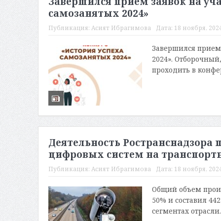
Завершился прием заявок на уча
самозанятых 2024»
Публикация:
Асият Ибрагимова
Дата:
18 ноября, 2024
Завершился прием 
2024». Отборочный
проходить в конфер
Деятельность Ространснадзора 
цифровых систем на транспор
Публикация:
Асият Ибрагимова
Дата:
18 ноября, 2024
Общий объем произ
50% и составил 44
сегментах отрасли. 