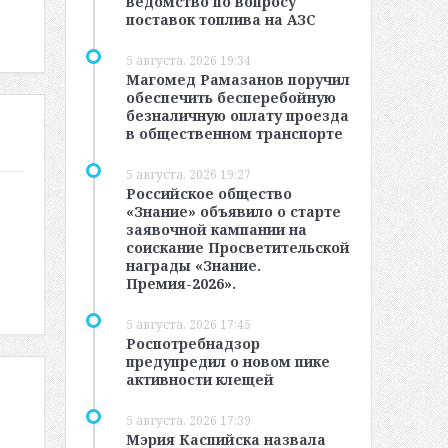
ведомство по вопросу
поставок топлива на АЗС
5 августа, 2026 19:34
Магомед Рамазанов поручил
обеспечить бесперебойную
безналичную оплату проезда
в общественном транспорте
5 августа, 2026 19:27
Российское общество
«Знание» объявило о старте
заявочной кампании на
соискание Просветительской
награды «Знание.
Премия-2026».
5 августа, 2026 17:45
Роспотребнадзор
предупредил о новом пике
активности клещей
5 августа, 2026 17:39
Мэрия Каспийска назвала