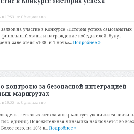
стие в Конкурсе «История успеха
 в 17:53
в:
Официально
заявок на участие в Конкурсе «История успеха самозанятых
, финальный этапы и награждение победителей, будут
енц-зале отеля «1000 и 1 ночь»...
Подробнее
по контролю за безопасной интеграцией
тных маршрутах
 в 16:55
в:
Официально
водства легковых авто за январь-август увеличился почти н
2 тыс. единиц. Положительная динамика наблюдается во все
Более того, на 10% в...
Подробнее