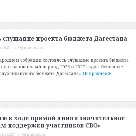
ь слушание проекта бюджета Дагестана
 16:21
в:
Официально
ародном собрании состоялось слушание проекта бюджета
год и на плановый период 2026 и 2027 годов. Основные
спубликанского бюджета Дагестана...
Подробнее
ю в ходе прямой линии значительное
ам поддержки участников СВО»
 в 15:29
в:
Официально