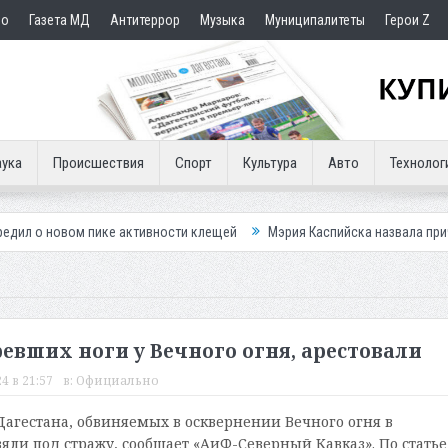
но
Газета МД
Антитеррор
Музыка
Муниципалитеты
Герои Z
ука
Происшествия
Спорт
Культура
Авто
Технолог
пике активности клещей
Мэрия Каспийска назвала причину невывоза 
евших ноги у Вечного огня, арестовали
4 в 21:57
в:
Официально
агестана, обвиняемых в осквернении Вечного огня в
яли под стражу, сообщает «АиФ-Северный Кавказ». По статье