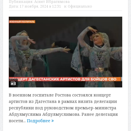
Публикация:
Асият Ибрагимова
Дата:
17 ноября, 2024 в 12:31
в:
Официально
В военном госпитале Ростова состоялся концерт
артистов из Дагестана в рамках визита делегации
республики под руководством премьер-министра
Абдулмуслима Абдулмуслимова. Ранее делегация
посети...
Подробнее