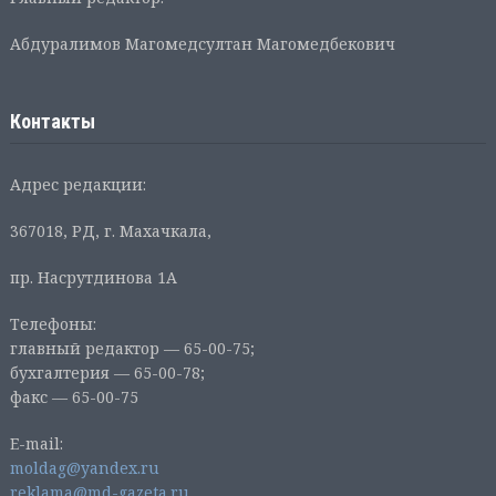
Абдуралимов Магомедсултан Магомедбекович
Контакты
Адрес редакции:
367018, РД, г. Махачкала,
пр. Насрутдинова 1А
Телефоны:
главный редактор — 65-00-75;
бухгалтерия — 65-00-78;
факс — 65-00-75
E-mail:
moldag@yandex.ru
reklama@md-gazeta.ru