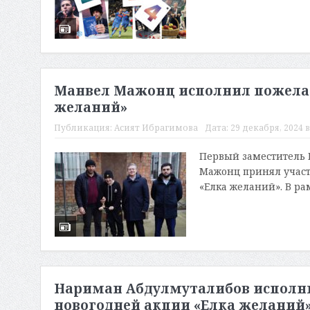
Манвел Мажонц исполнил пожелан
желаний»
Публикация:
Асият Ибрагимова
Дата:
29 декабря, 2024 в
Первый заместитель 
Мажонц принял участ
«Елка желаний». В ра
Нариман Абдулмуталибов исполни
новогодней акции «Елка желаний