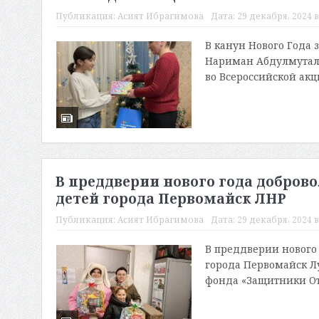
Публикация:
Асият Ибрагимова
Дата:
29 декабря, 2024 в
В канун Нового Года 
Нариман Абдулмутал
во Всероссийской акц
В преддверии нового года добров
детей города Первомайск ЛНР
Публикация:
Асият Ибрагимова
Дата:
29 декабря, 2024 в
В преддверии нового
города Первомайск Л
фонда «Защитники От