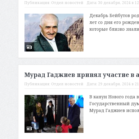
Публикация:
Отдел новостей
Дата:
30 декабря, 2024 в 12
Декабрь Бейбутов род
лет со дня его рожде
которые близко знали,
Мурад Гаджиев принял участие в 
Публикация:
Отдел новостей
Дата:
29 декабря, 2024 в 21
В канун Нового года 
Государственный дум
Мурад Гаджиев испол