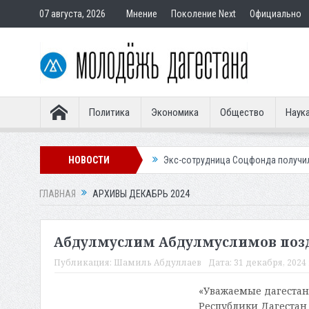
07 августа, 2026
Мнение
Поколение Next
Официально
Политика
Экономика
Общество
Наук
вным покупателям
НОВОСТИ
Экс-сотрудница Соцфонда получила срок за обман
ГЛАВНАЯ
АРХИВЫ ДЕКАБРЬ 2024
Абдулмуслим Абдулмуслимов позд
Публикация:
Шамиль Абдуллаев
Дата:
31 декабря, 2024 
«Уважаемые дагестанц
Республики Дагестан 