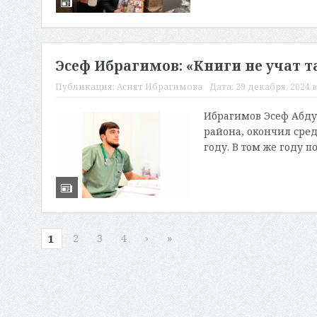
Эсеф Ибрагимов: «Книги не учат т
Публикация:
Асият Ибрагимова
Дата:
29 декабря, 2024 в
Ибрагимов Эсеф Абду
района, окончил сре
году. В том же году п
2
3
4
›
»
1