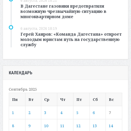
6 августа, 2026 18:21
В Дагестане газовики предотвратили
возможную чрезвычайную ситуацию в
многоквартирном доме
6 августа, 2026 18:19
Герей Хаиров: «Команда Дагестана» откроет
молодым юристам путь на государственную
службу
КАЛЕНДАРЬ
Сентябрь 2025
Пн
Вт
Ср
Чт
Пт
Сб
Вс
1
2
3
4
5
6
7
8
9
10
11
12
13
14