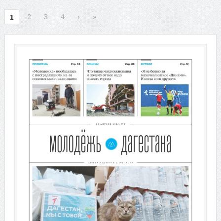
2
3
4
›
»
1