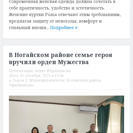
Современная женская одежда должна сочетать в
себе практичность, удобство и эстетичность.
Женские куртки Puma отвечают этим требованиям,
предлагая защиту от непогоды, комфорт и
стильный внешн...
Подробнее
В Ногайском районе семье героя
вручили орден Мужества
Публикация:
Асият Ибрагимова
Дата:
31 октября, 2025 в 12:46
в:
Герои Z
,
Муниципалитеты
,
Ногайский район
,
Официально