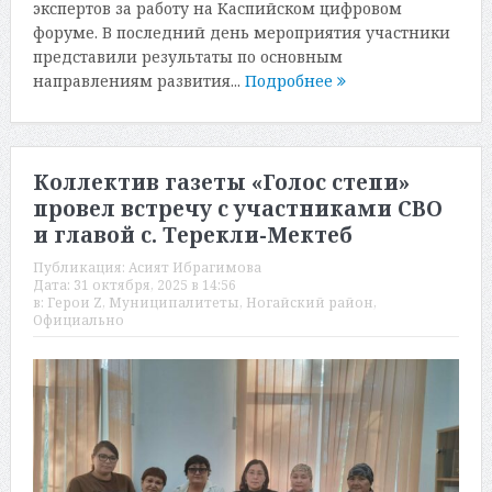
экспертов за работу на Каспийском цифровом
форуме. В последний день мероприятия участники
представили результаты по основным
направлениям развития...
Подробнее
Коллектив газеты «Голос степи»
провел встречу с участниками СВО
и главой с. Терекли-Мектеб
Публикация:
Асият Ибрагимова
Дата:
31 октября, 2025 в 14:56
в:
Герои Z
,
Муниципалитеты
,
Ногайский район
,
Официально