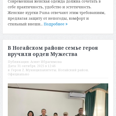
Современная женская одежда должна сочетать в
себе практичность, удобство и эстетичность.
Женские куртки Puma отвечают этим требованиям,
предлагая защиту от непогоды, комфорт и
стильный внешн...
Подробнее
В Ногайском районе семье героя
вручили орден Мужества
Публикация:
Асият Ибрагимова
Дата:
31 октября, 2025 в 12:46
в:
Герои Z
,
Муниципалитеты
,
Ногайский район
,
Официально