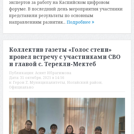
экспертов за работу на Каспийском цифровом
форуме. В последний день мероприятия участники
представили результаты по основным
направлениям развития...
Подробнее
Коллектив газеты «Голос степи»
провел встречу с участниками СВО
и главой с. Терекли-Мектеб
Публикация:
Асият Ибрагимова
Дата:
31 октября, 2025 в 14:56
в:
Герои Z
,
Муниципалитеты
,
Ногайский район
,
Официально