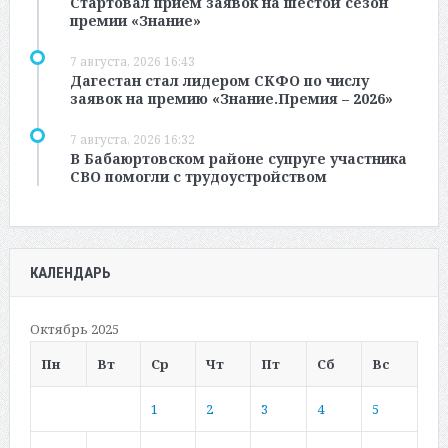
Стартовал прием заявок на шестой сезон
премии «Знание»
7 августа, 2026 16:43
Дагестан стал лидером СКФО по числу
заявок на премию «Знание.Премия – 2026»
7 августа, 2026 16:32
В Бабаюртовском районе супруге участника
СВО помогли с трудоустройством
КАЛЕНДАРЬ
Октябрь 2025
Пн
Вт
Ср
Чт
Пт
Сб
Вс
1
2
3
4
5