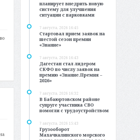
планирует внедрить новую
систему для улучшения
ситуации с парковками
7 августа, 2026 16:45
Стартовал прием заявок на
во
шестой сезон премии
«Знание»
7 августа, 2026 16:43
Дагестан стал лидером
СКФО по числу заявок на
премию «Знание.Премия –
2026»
7 августа, 2026 16:32
В Бабаюртовском районе
супруге участника СВО
помогли с трудоустройством
7 августа, 2026 15:43
Грузооборот
на
Махачкалинского морского