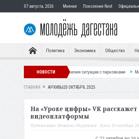
07 августа, 2026
Мнение
Поколение Next
Официаль
Политика
Экономика
Общество
На
вую систему для улучшения ситуации с парковками
НОВОСТИ
Махачкалинское 
ГЛАВНАЯ
АРХИВЫ20 ОКТЯБРЯ, 2025
На «Уроке цифры» VK расскажет
видеоплатформы
Публикация:
Шамиль Абдуллаев
Дата:
20 октября, 20
С 27 октября по 16