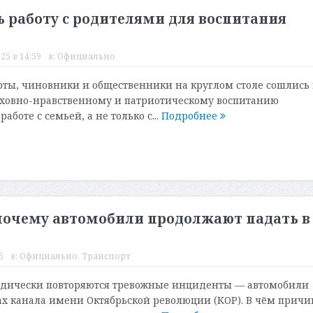
ь работу с родителями для воспитания
25 в 14:59
в:
Официально
рты, чиновники и общественники на круглом столе сошлись 
уховно-нравственному и патриотическому воспитанию
аботе с семьей, а не только с...
Подробнее
почему автомобили продолжают падать в
5
в:
Официально
,
Транспорт
одически повторяются тревожные инциденты — автомобили
ах канала имени Октябрьской революции (КОР). В чём причи