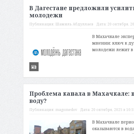
В Дагестане предложили усилит
молодежи
Публикация:
Шамиль Абдуллаев
Дата:
20 октября, 20
В Махачкале экспе
мнении: ключ к д
молодежи лежит в р
Проблема канала в Махачкале: 
воду?
Публикация:
magomedov
Дата:
20 октября, 2025 в 10:5
В Махачкале пери
оказываются в вод