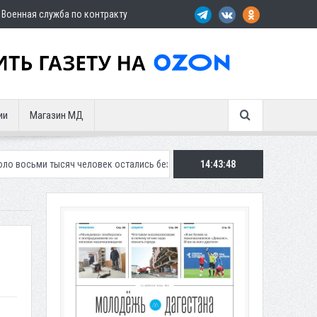
Военная служба по контракту
ии
Магазин МД
ч человек остались без света в Махачкале
14:43:50
В Дербенте застройщик о