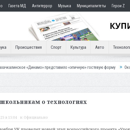
но
Газета МД
Антитеррор
Музыка
Муниципалитеты
Герои Z
ука
Происшествия
Спорт
Культура
Авто
Технолог
«Динамо» представило «эпичную» гостевую форму
Около восьми тыся
 школьникам о технологиях
25 в 15:04
в:
Официально
 ноября VK проведет новый этап всероссийского проекта «Урок