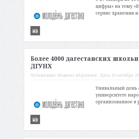
цифры» на тему «В
сервис хранения и
Более 4000 дагестанских школь
ДГУНХ
Публикация:
Шамиль Абдуллаев
Дата:
20 октября, 20
Уникальный день 
университете наро
организованное в 