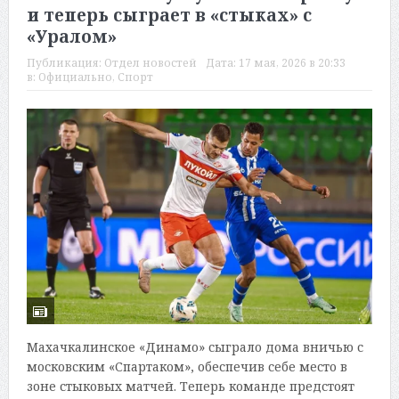
и теперь сыграет в «стыках» с
«Уралом»
Публикация:
Отдел новостей
Дата:
17 мая, 2026 в 20:33
в:
Официально
,
Спорт
Махачкалинское «Динамо» сыграло дома вничью с
московским «Спартаком», обеспечив себе место в
зоне стыковых матчей. Теперь команде предстоят