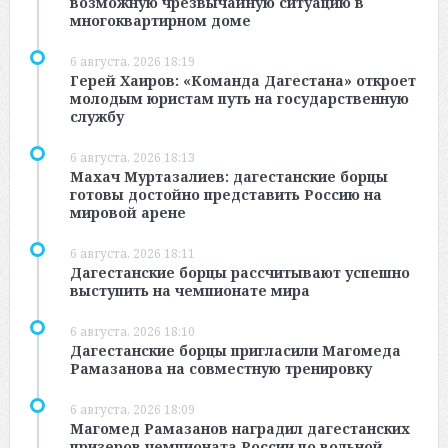
возможную чрезвычайную ситуацию в
многоквартирном доме
6 августа, 2026 18:19
Герей Хаиров: «Команда Дагестана» откроет
молодым юристам путь на государственную
службу
6 августа, 2026 18:13
Махач Муртазалиев: дагестанские борцы
готовы достойно представить Россию на
мировой арене
6 августа, 2026 18:11
Дагестанские борцы рассчитывают успешно
выступить на чемпионате мира
6 августа, 2026 18:10
Дагестанские борцы пригласили Магомеда
Рамазанова на совместную тренировку
6 августа, 2026 18:09
Магомед Рамазанов наградил дагестанских
призеров чемпионата России по вольной