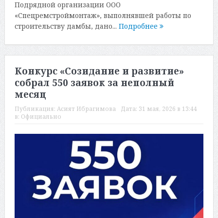
Подрядной организации ООО
«Спецремстроймонтаж», выполнявшей работы по
строительству дамбы, дано...
Подробнее
Конкурс «Созидание и развитие»
собрал 550 заявок за неполный
месяц
Публикация:
Асият Ибрагимова
Дата:
31 мая, 2026 в 13:44
в:
Официально