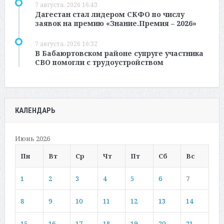
7 августа, 2026 16:43
Дагестан стал лидером СКФО по числу
заявок на премию «Знание.Премия – 2026»
7 августа, 2026 16:32
В Бабаюртовском районе супруге участника
СВО помогли с трудоустройством
КАЛЕНДАРЬ
Июнь 2026
Пн
Вт
Ср
Чт
Пт
Сб
Вс
1
2
3
4
5
6
7
8
9
10
11
12
13
14
15
16
17
18
19
20
21