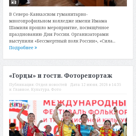
В Северо-Кавказском гуманитарно-
многопрофильном колледже имени Имама
Шамиля прошло мероприятие, посвящённое
празднованию Дня России. Организаторами
выступили «Бессмертный полк России», «Сила...
Подробнее
«Горцы» и гости. Фоторепортаж
Публикация:
Отдел новостей
Дата:
12 июня, 2026 в 14:35
в:
Главное
,
Культура
,
Фото