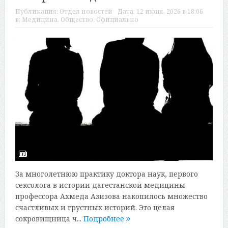
Публикация:
Отдел новостей
Дата:
12 июня, 2026 в 18:06
в:
Медицина
,
Общество
,
Официально
За многолетнюю практику доктора наук, первого
сексолога в истории дагестанской медицины
профессора Ахмеда Азизова накопилось множество
счастливых и грустных историй. Это целая
сокровищница ч...
Подробнее