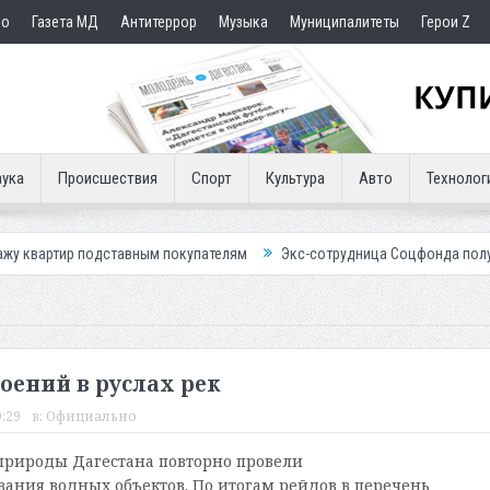
но
Газета МД
Антитеррор
Музыка
Муниципалитеты
Герои Z
ука
Происшествия
Спорт
Культура
Авто
Технолог
дставным покупателям
Экс-сотрудница Соцфонда получила срок за о
оений в руслах рек
:29
в:
Официально
рироды Дагестана повторно провели
ания водных объектов. По итогам рейдов в перечень