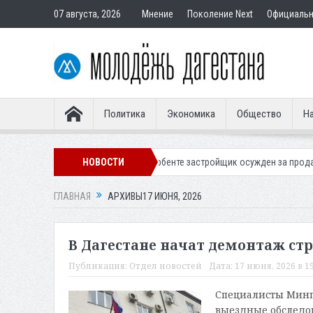
07 августа, 2026
Мнение
Поколение Next
Официаль
Политика
Экономика
Общество
На
в Махачкале
В Дербенте застройщик осужден за продажу квартир по
НОВОСТИ
ГЛАВНАЯ
АРХИВЫ17 ИЮНЯ, 2026
В Дагестане начат демонтаж стр
Публикация:
Отдел новостей
Дата:
17 июня, 2026 в 19
Специалисты Минп
выездные обследов