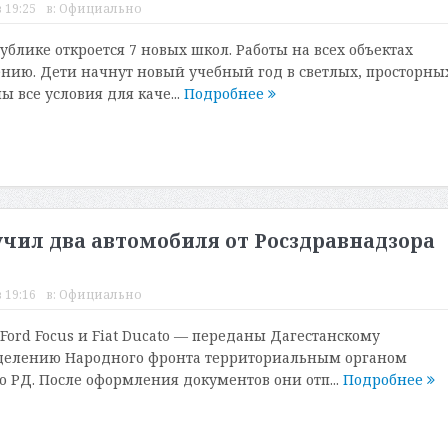
 19:25
в:
Официально
публике откроется 7 новых школ. Работы на всех объектах
ению. Дети начнут новый учебный год в светлых, просторны
ы все условия для каче...
Подробнее
чил два автомобиля от Росздравнадзора
 19:16
в:
Официально
Ford Focus и Fiat Ducato — переданы Дагестанскому
делению Народного фронта территориальным органом
о РД. После оформления документов они отп...
Подробнее