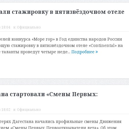
али стажировку в пятизвёздочном отеле
 18:04
в:
Официально
елей конкурса «Море гор» в Год единства народов России
щую стажировку в пятизвёздочном отеле «Continental» на
 таланты проведут четыре неде...
Подробнее
ана стартовали «Смены Первых:
 18:02
в:
Официально
герях Дагестана начались профильные смены Движения
ием «Смены Первых: Первооткрыватели лета». Об этом