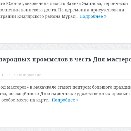
те Южное увековечена память Валеха Эминова, героически
олнении воинского долга. На церемонии присутствовали
рации Кизлярского района Мурад...
Подробнее
народных промыслов в честь Дня мастер
 18:05
в:
Официально
род мастеров» в Махачкале станет центром большого праздн
ства, посвящённого Дню народных художественных промысл
особое место на карте...
Подробнее