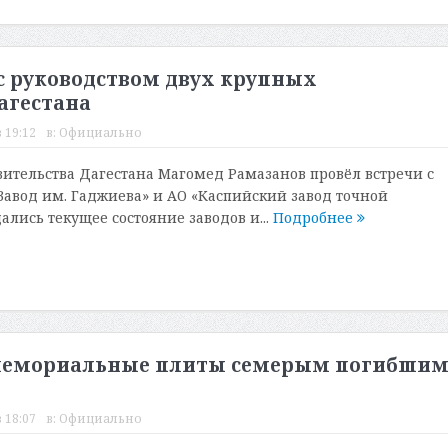
с руководством двух крупных
гестана
 19:12
в:
Официально
ительства Дагестана Магомед Рамазанов провёл встречи с
Завод им. Гаджиева» и АО «Каспийский завод точной
лись текущее состояние заводов и...
Подробнее
 мемориальные плиты семерым погибши
 18:07
в:
Официально