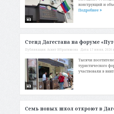
конструкций и объ
Подробнее
Стенд Дагестана на форуме «Пут
Публикация:
Асият Ибрагимова
Дата:
17 июня, 2026 в
Тысячи посетителе
туристического фо
участвовали в викт
Семь новых школ откроют в Даге