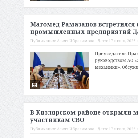
Магомед Рамазанов встретился 
промышленных предприятий Да
Публикация:
Асият Ибрагимова
Дата:
17 июня, 2026 в
Председатель Прав
руководством АО «
механики». Обсужда
В Кизлярском районе открыли
участникам СВО
Публикация:
Асият Ибрагимова
Дата:
17 июня, 2026 в