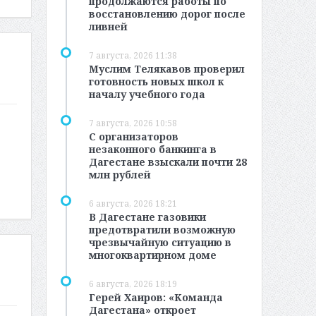
продолжаются работы по
восстановлению дорог после
ливней
7 августа, 2026 11:38
Муслим Телякавов проверил
готовность новых школ к
началу учебного года
7 августа, 2026 10:58
С организаторов
незаконного банкинга в
Дагестане взыскали почти 28
млн рублей
6 августа, 2026 18:21
В Дагестане газовики
предотвратили возможную
чрезвычайную ситуацию в
многоквартирном доме
м
6 августа, 2026 18:19
Герей Хаиров: «Команда
Дагестана» откроет