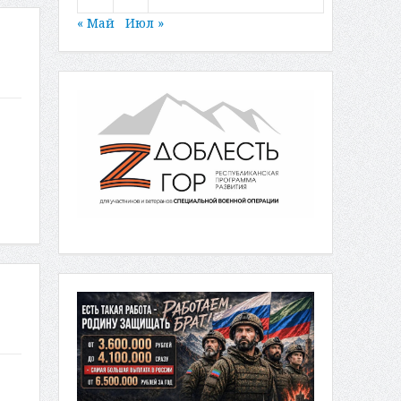
« Май
Июл »