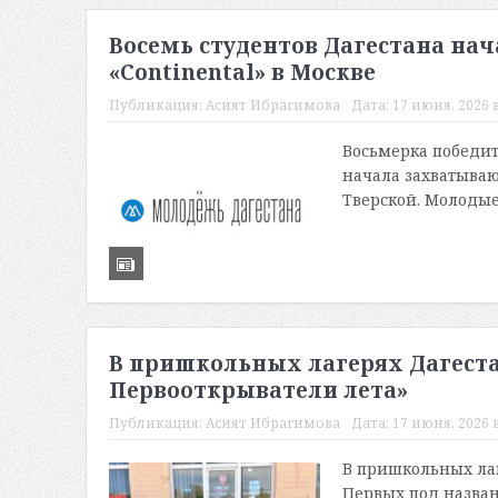
Восемь студентов Дагестана нач
«Continental» в Москве
Публикация:
Асият Ибрагимова
Дата:
17 июня, 2026 в
Восьмерка победит
начала захватываю
Тверской. Молодые
В пришкольных лагерях Дагест
Первооткрыватели лета»
Публикация:
Асият Ибрагимова
Дата:
17 июня, 2026 в
В пришкольных ла
Первых под назван