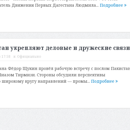
атель Движения Первых Дагестана Людмила...
Подробнее
тан укрепляют деловые и дружеские связи
 17:58
в:
Официально
ана Фёдор Щукин провёл рабочую встречу с послом Пакистан
Ниазом Тирмизи. Стороны обсудили перспективы
 широкому кругу направлений — промы...
Подробнее