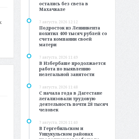
остались без света в
Махачкале
7 августа, 2026 12:12
х
Подросток из Ленинкента
похитил 400 тысяч рублей со
счета компании своей
матери
7 августа, 2026 11:49
В Избербаше продолжается
работа по выявлению
нелегальной занятости
7 августа, 2026 11:48
С начала года в Дагестане
легализовали трудовую
деятельность почти 28 тысяч
человек
7 августа, 2026 11:40
В Гергебильском и
Унцукульском районах