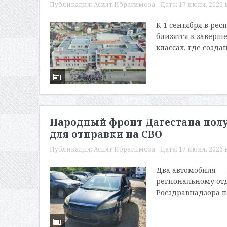
Публикация:
Асият Ибрагимова
Дата:
17 июня, 2026 в
К 1 сентября в рес
близятся к заверш
классах, где создан
Народный фронт Дагестана полу
для отправки на СВО
Публикация:
Асият Ибрагимова
Дата:
17 июня, 2026 в
Два автомобиля — 
региональному от
Росздравнадзора п