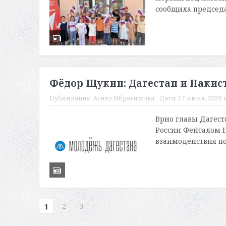
сообщила председ
Фёдор Щукин: Дагестан и Пакис
Публикация:
Асият Ибрагимова
Дата:
17 июня, 2026 в
Врио главы Дагест
России Фейсалом 
взаимодействия по
2
3
1