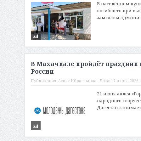
В населённом пунк
погибшего при вып
замглавы админист
В Махачкале пройдёт праздник 
России
Публикация:
Асият Ибрагимова
Дата:
17 июня, 2026 в
21 июня аллея «Го
народного творче
Дагестан занимает 