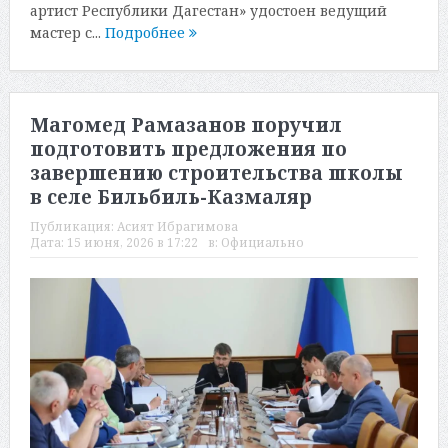
артист Республики Дагестан» удостоен ведущий
мастер с...
Подробнее
Магомед Рамазанов поручил
подготовить предложения по
завершению строительства школы
в селе Бильбиль-Казмаляр
Публикация:
Асият Ибрагимова
Дата:
15 июня, 2026 в 17:22
в:
Официально