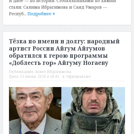
и двое — по истории. Стобалльниками по химии
стали: Салима Ибрагимова и Саид Умаров —
Респуб...
Подробнее
Тёзка по имени и долгу: народный
артист России Айгум Айгумов
обратился к герою программы
«Доблесть гор» Айгуму Ногаеву
Публикация:
Асият Ибрагимова
Дата:
15 июня, 2026 в 18:45
в:
Официально