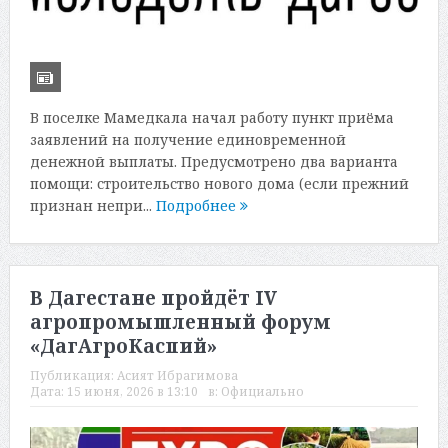
В поселке Мамедкала начал работу пункт приёма
заявлений на получение единовременной
денежной выплаты. Предусмотрено два варианта
помощи: строительство нового дома (если прежний
признан непри...
Подробнее
В Дагестане пройдёт IV
агропромышленный форум
«ДагАгроКаспий»
Публикация:
Асият Ибрагимова
Дата:
15 июня, 2026 в 13:10
в:
Официально