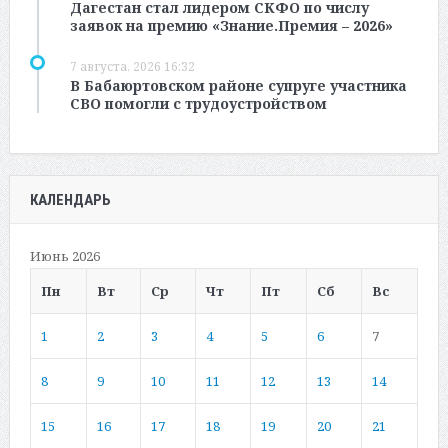
Дагестан стал лидером СКФО по числу
заявок на премию «Знание.Премия – 2026»
7 августа, 2026 16:32
В Бабаюртовском районе супруге участника
СВО помогли с трудоустройством
КАЛЕНДАРЬ
Июнь 2026
Пн
Вт
Ср
Чт
Пт
Сб
Вс
1
2
3
4
5
6
7
8
9
10
11
12
13
14
15
16
17
18
19
20
21