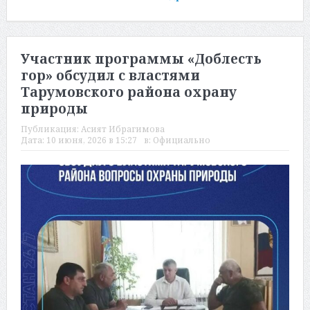
Участник программы «Доблесть
гор» обсудил с властями
Тарумовского района охрану
природы
Публикация:
Асият Ибрагимова
Дата:
10 июня, 2026 в 15:27
в:
Официально