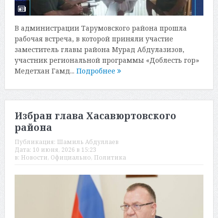
В администрации Тарумовского района прошла
рабочая встреча, в которой приняли участие
заместитель главы района Мурад Абдулазизов,
участник региональной программы «Доблесть гор»
Медетхан Гамд...
Подробнее
Избран глава Хасавюртовского
района
Публикация:
Шамиль Абдуллаев
Дата:
10 июня, 2026 в 15:23
в:
Новости
,
Официально
,
Политика