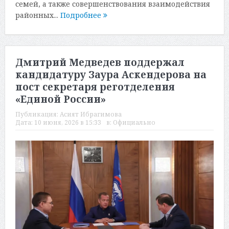
семей, а также совершенствования взаимодействия
районных...
Подробнее
Дмитрий Медведев поддержал
кандидатуру Заура Аскендерова на
пост секретаря реготделения
«Единой России»
Публикация:
Асият Ибрагимова
Дата:
10 июня, 2026 в 15:33
в:
Официально