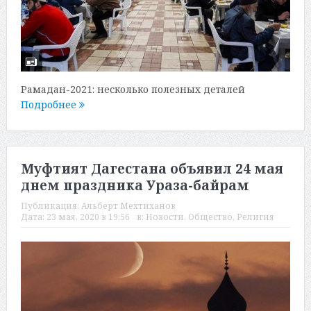
Рамадан-2021: несколько полезных деталей
Подробнее
Муфтият Дагестана объявил 24 мая
днем праздника Ураза-байрам
Публикация:
Альберт Мехтиханов
Дата:
23 мая, 2020 в 19:56
в:
Новости
,
Общество
,
Религия