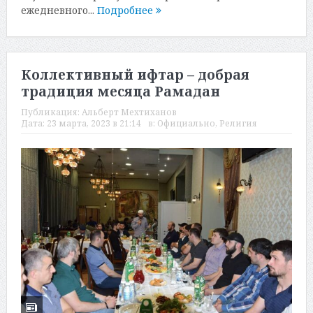
ежедневного...
Подробнее
Коллективный ифтар – добрая
традиция месяца Рамадан
Публикация:
Альберт Мехтиханов
Дата:
23 марта, 2023 в 21:14
в:
Официально
,
Религия