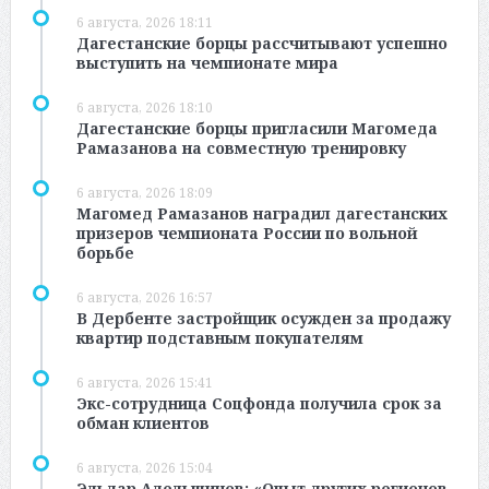
6 августа, 2026 18:11
Дагестанские борцы рассчитывают успешно
выступить на чемпионате мира
6 августа, 2026 18:10
Дагестанские борцы пригласили Магомеда
Рамазанова на совместную тренировку
6 августа, 2026 18:09
Магомед Рамазанов наградил дагестанских
призеров чемпионата России по вольной
борьбе
6 августа, 2026 16:57
В Дербенте застройщик осужден за продажу
квартир подставным покупателям
6 августа, 2026 15:41
Экс-сотрудница Соцфонда получила срок за
обман клиентов
6 августа, 2026 15:04
Эльдар Адельшинов: «Опыт других регионов