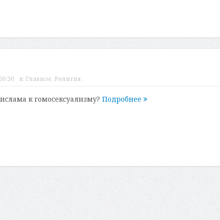
00:30
в:
Главное
,
Религия
 ислама к гомосексуализму?
Подробнее