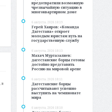
предотвратили возможную
чрезвычайную ситуацию в
многоквартирном доме
6 августа, 2026 18:19
Герей Хаиров: «Команда
Дагестана» откроет
молодым юристам путь на
государственную службу
6 августа, 2026 18:13
Махач Муртазалиев:
дагестанские борцы готовы
достойно представить
Россию на мировой арене
6 августа, 2026 18:11
 в
Дагестанские борцы
рассчитывают успешно
выступить на чемпионате
мира
6 августа, 2026 18:10