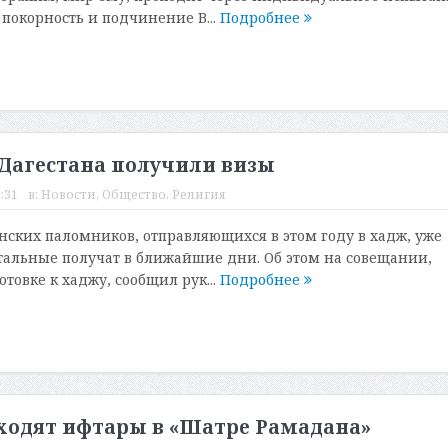
 покорность и подчинение В...
Подробнее
 Дагестана получили визы
:31
в:
Новости
,
Общество
,
Религия
анских паломников, отправляющихся в этом году в хадж, уже
тальные получат в ближайшие дни. Об этом на совещании,
товке к хаджу, сообщил рук...
Подробнее
ходят ифтары в «Шатре Рамадана»