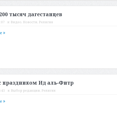
 200 тысяч дагестанцев
:07
в:
Видео
,
Новости
,
Религия
ее
 с праздником Ид аль-Фитр
:45
в:
Выбор редакции
,
Религия
ее