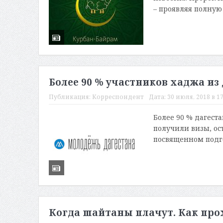
– проявляя полную
Более 90 % участников хаджа из
Публикация:
Корреспондент
Дата:
30 июля, 2018 в 17
Более 90 % дагест
получили визы, ос
посвященном подго
Когда шайтаны плачут. Как про