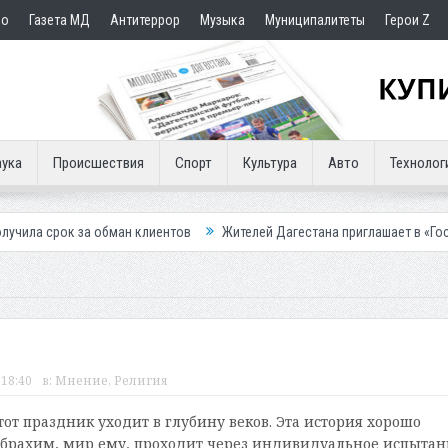
но
Газета МД
Антитеррор
Музыка
Муниципалитеты
Герои Z
ука
Происшествия
Спорт
Культура
Авто
Технолог
за обман клиентов
Жителей Дагестана приглашает в «Госуслуги Дом»
 18:40
в:
Мнение
,
Религия
от праздник уходит в глубину веков. Эта история хорошо
Ибрахим, мир ему, проходит через индивидуальное испытан