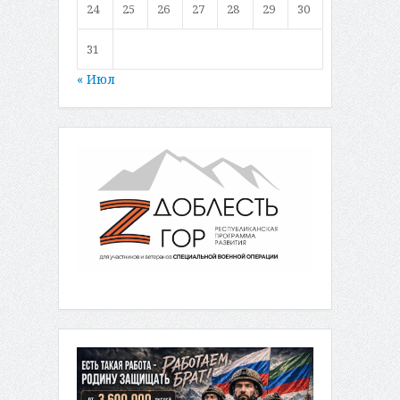
24
25
26
27
28
29
30
31
« Июл