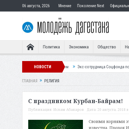
06 августа, 2026
Мнение
Поколение Next
Официаль
Политика
Экономика
Общество
На
р подставным покупателям
НОВОСТИ
Экс-сотрудница Соцфонда получила срок 
ГЛАВНАЯ
РЕЛИГИЯ
С праздником Курбан-Байрам!
Публикация:
Ислам Абакаров
Дата:
20 августа, 2018 в
Своими корнями эт
известна. Пророк 