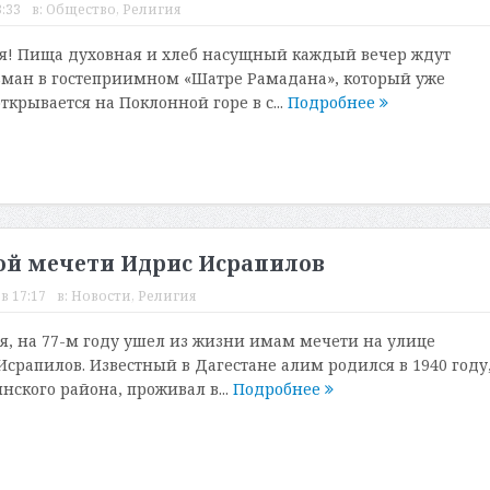
:33
в:
Общество
,
Религия
я! Пища духовная и хлеб насущный каждый вечер ждут
ьман в гостеприимном «Шатре Рамадана», который уже
крывается на Поклонной горе в с...
Подробнее
й мечети Идрис Исрапилов
в 17:17
в:
Новости
,
Религия
ря, на 77-м году ушел из жизни имам мечети на улице
срапилов. Известный в Дагестане алим родился в 1940 году,
нского района, проживал в...
Подробнее