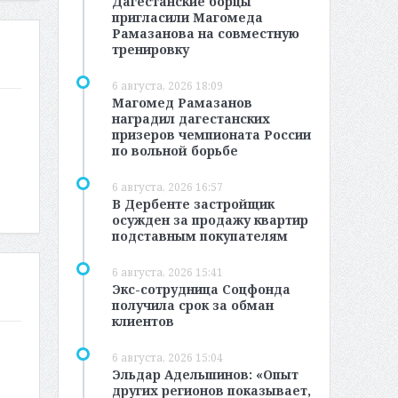
Дагестанские борцы
пригласили Магомеда
Рамазанова на совместную
тренировку
6 августа, 2026 18:09
Магомед Рамазанов
наградил дагестанских
призеров чемпионата России
по вольной борьбе
6 августа, 2026 16:57
В Дербенте застройщик
осужден за продажу квартир
подставным покупателям
6 августа, 2026 15:41
Экс-сотрудница Соцфонда
получила срок за обман
клиентов
6 августа, 2026 15:04
Эльдар Адельшинов: «Опыт
других регионов показывает,