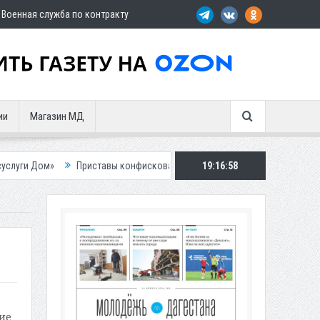
Военная служба по контракту
ии
Магазин МД
Приставы конфисковали двух бурых медведей у жителя Дагестана
19:16:59
ие