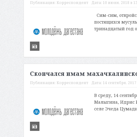
Публикация:
Корреспондент
Дата:
10 июня, 2018 в 13
Сим-сим, откройс
постящихся мусул
тринадцатый год от
Скончался имам махачкалинско
Публикация:
Корреспондент
Дата:
14 сентября, 2017 
В среду, 14 сентяб
Малыгина, Идрис И
селе Эчеда Цумади