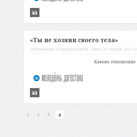
«Ты не хозяин своего тела»
Публикация:
Корреспондент
Дата:
29 апреля, 2017 в 
Каково отношение
1
2
3
4