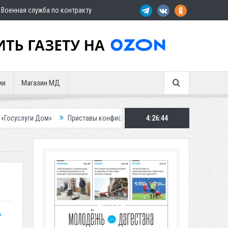
Военная служба по контракту
ии
Магазин МД
»
Приставы конфисковали двух бурых медведей у жителя Дагестана
4:26:46