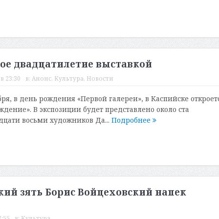
вое двадцатилетие выставкой
в 23:30
в:
Анонс
,
Культура
,
Новости
ября, в день рождения «Первой галереи», в Каспийске откроет
ждение». В экспозиции будет представлено около ста
цати восьми художников Да...
Подробнее
кий зять Борис Войцеховский напек
7:55
в:
Культура