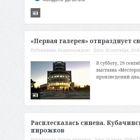
«Первая галерея» отпразднует с
Публикация:
Корреспондент
Дата:
28 сентября, 2018 
В субботу, 29 сент
выставка «Месторо
произведений двад
Расплескалась синева. Кубачинс
пирожков
Публикация:
Ислам Абакаров
Дата:
24 июля, 2018 в 1