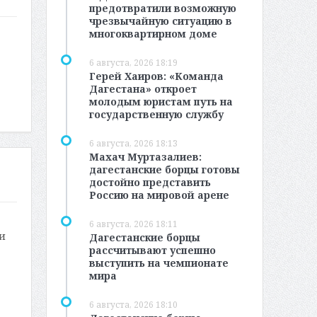
предотвратили возможную
чрезвычайную ситуацию в
многоквартирном доме
6 августа, 2026 18:19
Герей Хаиров: «Команда
Дагестана» откроет
молодым юристам путь на
государственную службу
6 августа, 2026 18:13
Махач Муртазалиев:
дагестанские борцы готовы
достойно представить
Россию на мировой арене
6 августа, 2026 18:11
и
Дагестанские борцы
рассчитывают успешно
выступить на чемпионате
мира
6 августа, 2026 18:10