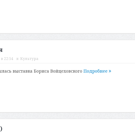
я
 в 22:54
в:
Культура
ылась выставка Бориса Войцеховского
Подробнее
)