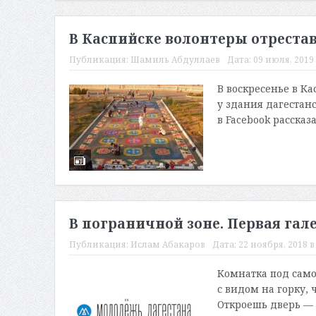
В Каспийске волонтеры отреста
Публикация:
Шамиль Абдуллаев
Дата:
09 июля, 2019 
В воскресенье в К
у здания дагестан
в Facebook рассказ
В пограничной зоне. Первая гал
Публикация:
Ислам Абакаров
Дата:
22 ноября, 2018 в
Комнатка под само
с видом на горку, 
Откроешь дверь — 