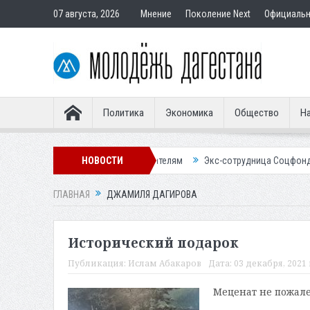
07 августа, 2026
Мнение
Поколение Next
Официаль
Политика
Экономика
Общество
На
ир подставным покупателям
НОВОСТИ
Экс-сотрудница Соцфонда получила срок
ГЛАВНАЯ
ДЖАМИЛЯ ДАГИРОВА
Исторический подарок
Публикация:
Ислам Абакаров
Дата:
03 декабря, 2021 
Меценат не пожале