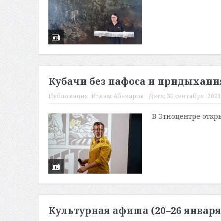
Кубачи без пафоса и придыхани
Публикация:
Ислам Абакаров
Дата:
30 сентября, 2021
В Этноцентре откр
Культурная афиша (20–26 января