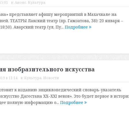
15:01
в:
Анонс
,
Культура
на» представляет афишу мероприятий в Махачкале на
й. ТЕАТРЫ Лакский театр (пр. Гамзатова, 38): 20 января –
8:30). Аварский театр (ул. Пу...
Подробнее
ия изобразительного искусства
19 в 11:14
в:
Культура
,
Новости
готовит к изданию энциклопедический словарь-указатель
скусство Дагестана ХХ–XXI веков». Это будет первое в истори
щее полную информацию о...
Подробнее