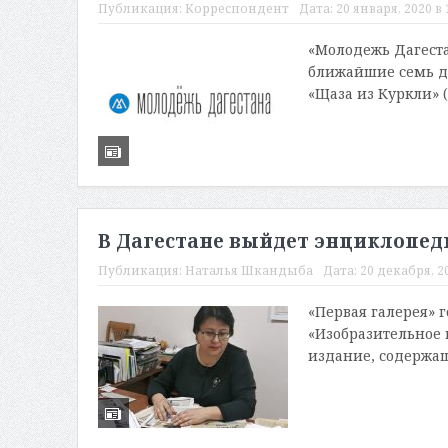
Публикация:
Корреспондент
Дата:
20 января, 2020 в 
«Молодежь Дагеста
ближайшие семь дне
«Щаза из Куркли» (1
В Дагестане выйдет энциклопед
Публикация:
Наталья Шкандыба
Дата:
20 декабря, 20
«Первая галерея» 
«Изобразительное и
издание, содержа