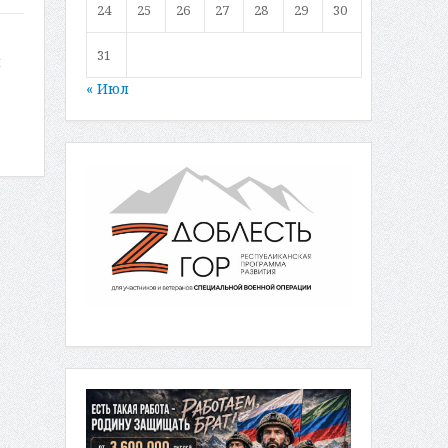
24
25
26
27
28
29
30
31
я
« Июл