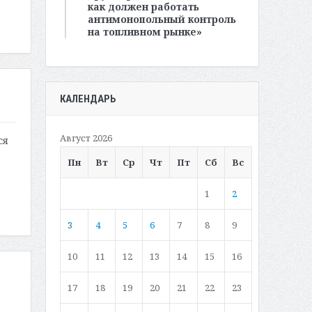
как должен работать
антимонопольный контроль
на топливном рынке»
КАЛЕНДАРЬ
Август 2026
ся
Пн
Вт
Ср
Чт
Пт
Сб
Вс
1
2
3
4
5
6
7
8
9
10
11
12
13
14
15
16
17
18
19
20
21
22
23