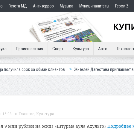
но
Газета МД
Антитеррор
Музыка
Муниципалитеты
Герои Z
ука
Происшествия
Спорт
Культура
Авто
Технолог
 за обман клиентов
Жителей Дагестана приглашает в «Госуслуги Дом
в 15:08
в:
Главное
,
Культура
л 9 млн рублей на эскиз «Штурма аула Ахульго»
Подробнее