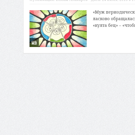
«Муж периодически
ласково обращалас
«култа бец» – «чтоб