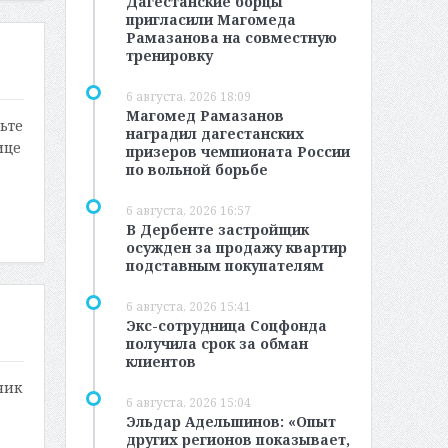
Дагестанские борцы
пригласили Магомеда
Рамазанова на совместную
тренировку
6 августа, 2026 18:09
Магомед Рамазанов
ьте
наградил дагестанских
ице
призеров чемпионата России
по вольной борьбе
6 августа, 2026 16:57
В Дербенте застройщик
осужден за продажу квартир
подставным покупателям
6 августа, 2026 15:41
Экс-сотрудница Соцфонда
получила срок за обман
клиентов
чик
6 августа, 2026 15:04
Эльдар Адельшинов: «Опыт
других регионов показывает,