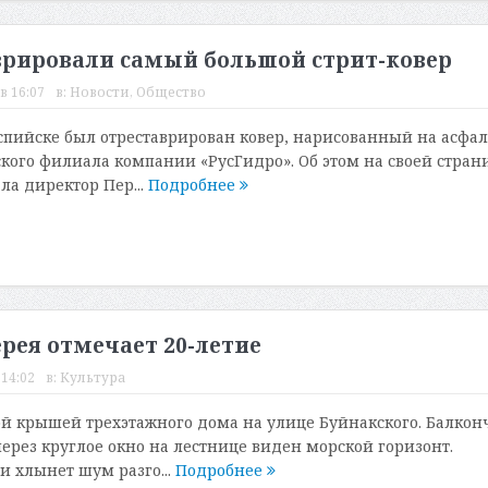
врировали самый большой стрит-ковер
в 16:07
в:
Новости
,
Общество
аспийске был отреставрирован ковер, нарисованный на асфал
ского филиала компании «РусГидро». Об этом на своей стран
ала директор Пер...
Подробнее
ерея отмечает 20-летие
 14:02
в:
Культура
й крышей трехэтажного дома на улице Буйнакского. Балкон
через круглое окно на лестнице виден морской горизонт.
и хлынет шум разго...
Подробнее