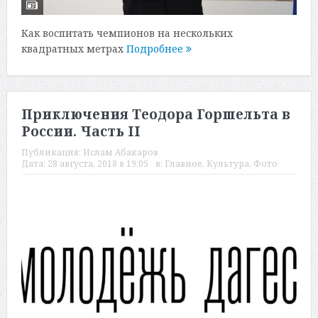
Как воспитать чемпионов на нескольких
квадратных метрах
Подробнее
Приключения Теодора Горшельта в
России. Часть II
Публикация:
Ислам Абакаров
Дата:
28 августа, 2018 в 19:05
в:
Главное
,
Культура
,
Фото