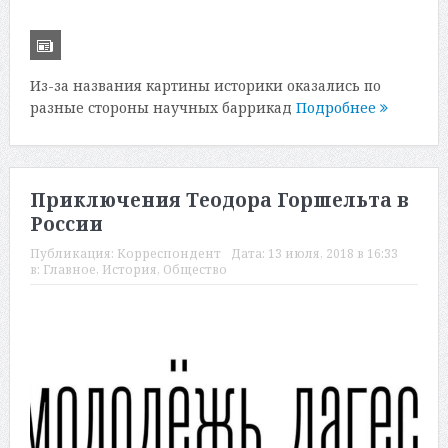
Из-за названия картины историки оказались по
разные стороны научных баррикад
Подробнее
Приключения Теодора Горшельта в
России
Публикация:
Корреспондент
Дата:
13 июля, 2018 в 16:33
в:
Главное
,
История
,
Общество