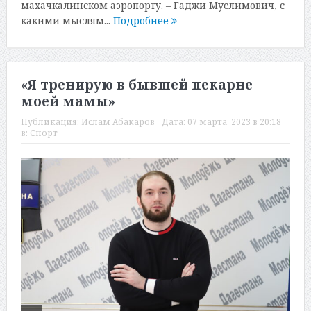
махачкалинском аэропорту. – Гаджи Муслимович, с
какими мыслям...
Подробнее
«Я тренирую в бывшей пекарне
моей мамы»
Публикация:
Ислам Абакаров
Дата:
07 марта, 2023 в 20:18
в:
Спорт