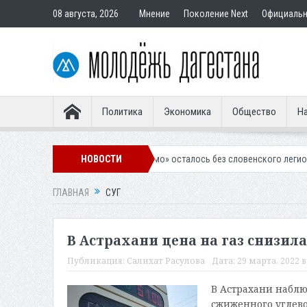
08 августа, 2026
Мнение
Поколение Next
Официаль
Политика
Экономика
Общество
На
Махачкалинское «Динамо» осталось без словенского легионера
НОВОСТИ
Вын
ГЛАВНАЯ
СУГ
В Астрахани цена на газ снизила
Публикация:
Салихат Расулова
Дата:
29 марта, 2022 в
В Астрахани наблю
сжиженного углево