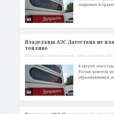
заправках Астрахан
Владельцы АЗС Дагестана не пл
топливо
Публикация:
Ислам Абакаров
Дата:
13 октября, 2021 
В августе этого г
России взлетела п
образовавшимся де