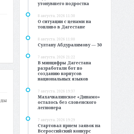
утонувшего подростка
8 августа, 2026 11:30
О ситуации с ценами на
топливо в Дагестане
8 августа, 2026 11:00
Султану Абдуралимову — 30
7 августа, 2026 21:22
В минцифры Дагестана
разработали бот по
созданию корпусов
национальных языков
7 августа, 2026 19:37
Махачкалинское «Динамо»
рды
осталось без словенского
легионера
7 августа, 2026 19:29
Стартовал прием заявок на
Всероссийский конкурс