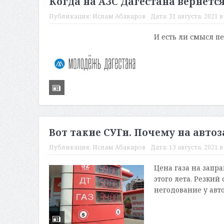
Когда на АЗС Дагестана вернетс
Публикация:
Ислам Абакаров
Дата:
31 августа, 2021 в
И есть ли смысл п
Вот такие СУГи. Почему на авто
Публикация:
Ислам Абакаров
Дата:
13 августа, 2021 в
Цена газа на запр
этого лета. Резкий
негодование у авто