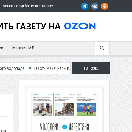
Военная служба по контракту
ии
Магазин МД
а
Власти Махачкалы планирует внедрить новую систему для улучшения
13:12:06
 на