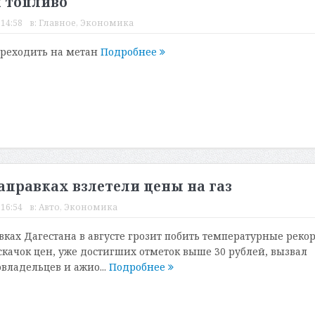
я топливо
 14:58
в:
Главное
,
Экономика
ереходить на метан
Подробнее
заправках взлетели цены на газ
 16:54
в:
Авто
,
Экономика
авках Дагестана в августе грозит побить температурные реко
 скачок цен, уже достигших отметок выше 30 рублей, вызвал
владельцев и ажио...
Подробнее