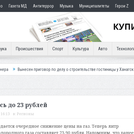
но
Газета МД
Антитеррор
Музыка
Муниципалитеты
Герои Z
ука
Происшествия
Спорт
Культура
Авто
Технолог
есен приговор по делу о строительстве гостиницы у Ханагского водопад
сь до 23 рублей
 16:13
в:
Регионы
дается очередное снижение цены на газ. Теперь литр
дородного газа составляет 23,90 рубля. Напомним, что ранее