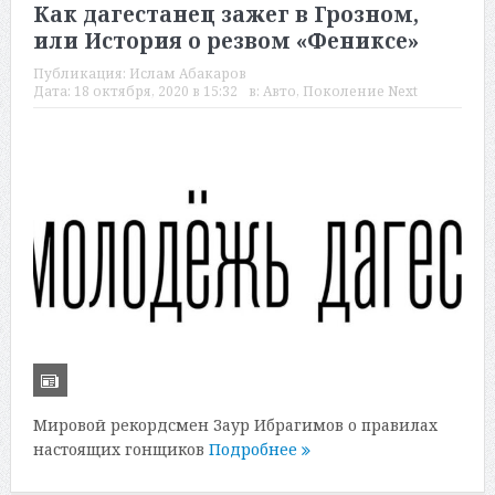
Как дагестанец зажег в Грозном,
или История о резвом «Фениксе»
Публикация:
Ислам Абакаров
Дата:
18 октября, 2020 в 15:32
в:
Авто
,
Поколение Next
Мировой рекордсмен Заур Ибрагимов о правилах
настоящих гонщиков
Подробнее