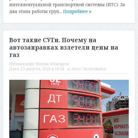
интеллектуальной транспортной системы (ИТС). За
два этапа работы груп...
Подробнее
Вот такие СУГи. Почему на
автозаправках взлетели цены на
газ
Публикация:
Ислам Абакаров
Дата:
13 августа, 2021 в 16:54
в:
Авто
,
Экономика