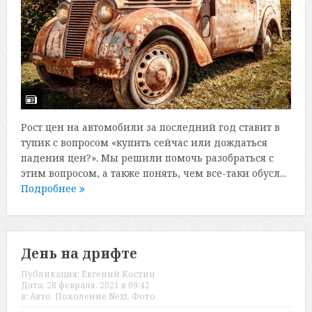
Рост цен на автомобили за последний год ставит в
тупик с вопросом «купить сейчас или дождаться
падения цен?». Мы решили помочь разобраться с
этим вопросом, а также понять, чем все-таки обусл...
Подробнее
День на дрифте
Публикация:
Евгений Костин
Дата:
28 февраля, 2021 в 09:42
в:
Авто
,
Поколение Next
,
Фото