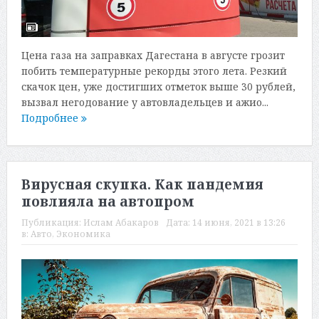
Цена газа на заправках Дагестана в августе грозит
побить температурные рекорды этого лета. Резкий
скачок цен, уже достигших отметок выше 30 рублей,
вызвал негодование у автовладельцев и ажио...
Подробнее
Вирусная скупка. Как пандемия
повлияла на автопром
Публикация:
Ислам Абакаров
Дата:
14 июня, 2021 в 13:26
в:
Авто
,
Экономика