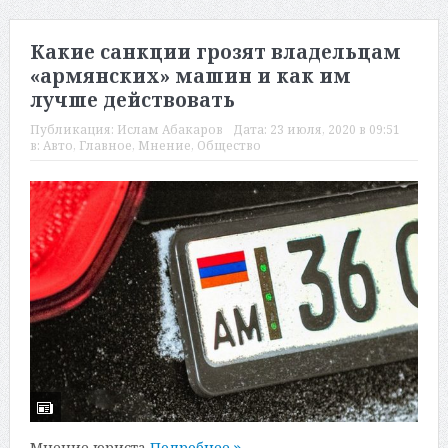
Какие санкции грозят владельцам
«армянских» машин и как им
лучше действовать
Публикация:
Ислам Абакаров
Дата:
23 июля, 2020 в 09:51
в:
Авто
,
Главное
,
Мнение
,
Общество
Мнение юриста
Подробнее