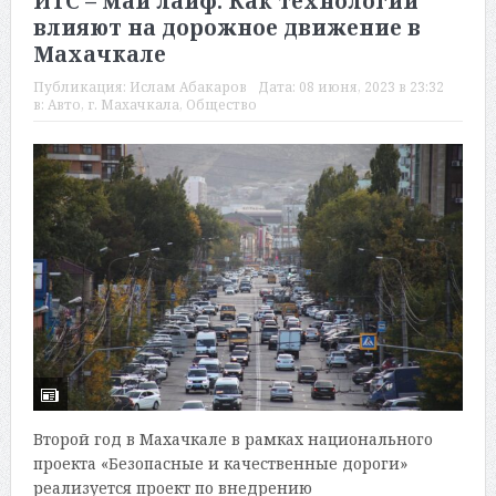
ИТС – май лайф. Как технологии
влияют на дорожное движение в
Махачкале
Публикация:
Ислам Абакаров
Дата:
08 июня, 2023 в 23:32
в:
Авто
,
г. Махачкала
,
Общество
Второй год в Махачкале в рамках национального
проекта «Безопасные и качественные дороги»
реализуется проект по внедрению