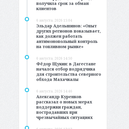
получила срок за обман
клиентов
6 августа, 2026 15:04
Эльдар Адельшинов: «Опыт
других регионов показывает,
как должен работать
антимонопольный контроль
на топливном рынке»
6 августа, 2026 14:50
Фёдор Щукин: в Дагестане
начался отбор подрядчика
для строительства северного
обхода Махачкалы
6 августа, 2026 14:46
Александр Куренков
рассказал о новых мерах
поддержки граждан,
пострадавших при
чрезвычайных ситуациях