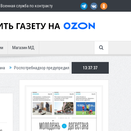
Военная служба по контракту
ии
Магазин МД
ребнадзор предупредил о новом пике активности клещей
13:37:38
Мэрия Касп
е