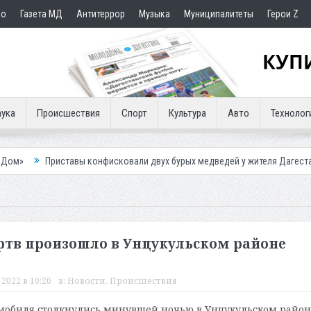
но
Газета МД
Антитеррор
Музыка
Муниципалитеты
Герои Z
ука
Происшествия
Спорт
Культура
Авто
Технолог
тавы конфисковали двух бурых медведей у жителя Дагестана
Роспот
ртв произошло в Унцукульском районе
2022 в 10:20
в:
Новости
,
Происшествия
омобиля столкнулись минувшей ночью в Унцукульском район