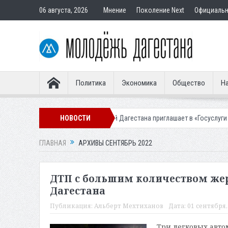
06 августа, 2026
Мнение
Поколение Next
Официаль
Политика
Экономика
Общество
На
 клиентов
Жителей Дагестана приглашает в «Госуслуги Дом»
НОВОСТИ
Прис
ГЛАВНАЯ
АРХИВЫ СЕНТЯБРЬ 2022
ДТП с большим количеством же
Дагестана
Публикация:
Альберт Мехтиханов
Дата:
01 сентября, 
Три легковых авт