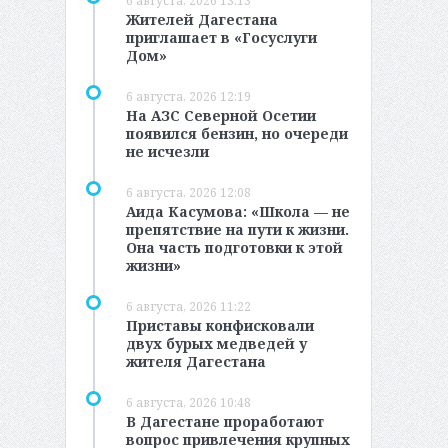
6 августа, 2026 13:13
Жителей Дагестана
приглашает в «Госуслуги
Дом»
6 августа, 2026 12:19
На АЗС Северной Осетии
появился бензин, но очереди
не исчезли
6 августа, 2026 12:08
Аида Касумова: «Школа — не
препятствие на пути к жизни.
Она часть подготовки к этой
жизни»
6 августа, 2026 11:22
Приставы конфисковали
двух бурых медведей у
жителя Дагестана
6 августа, 2026 10:48
В Дагестане проработают
вопрос привлечения крупных