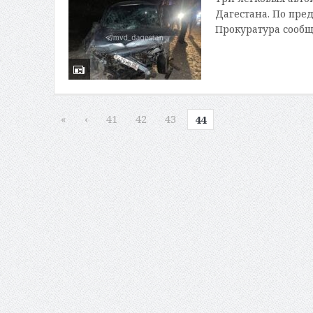
Дагестана. По пре
Прокуратура сообщ
«
‹
41
42
43
44