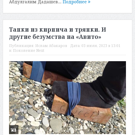
Абдулгалим Дадашев....
Подробнее
Тапки из кирпича и тряпки. И
другие безумства на «Авито»
Публикация:
Ислам Абакаров
Дата:
03 июля, 2023 в 13:01
в:
Поколение Next