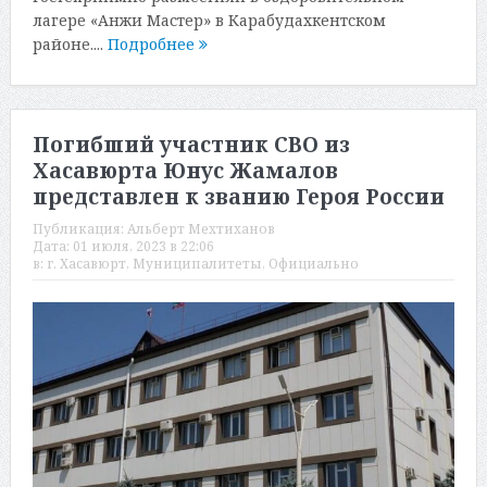
лагере «Анжи Мастер» в Карабудахкентском
районе....
Подробнее
Погибший участник СВО из
Хасавюрта Юнус Жамалов
представлен к званию Героя России
Публикация:
Альберт Мехтиханов
Дата:
01 июля, 2023 в 22:06
в:
г. Хасавюрт
,
Муниципалитеты
,
Официально