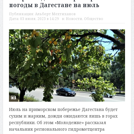
погоды в Дагестане на июль
Публикация:
Альберт Мехтиханов
Дата:
03 июля, 2023 в 14:29
в:
Новости
,
Общество
Июль на приморском побережье Дагестана будет
сухим и жарким, дожди ожидаются лишь в горах
республики. Об этом «Молодежке» рассказал
начальник регионального гидрометцентра