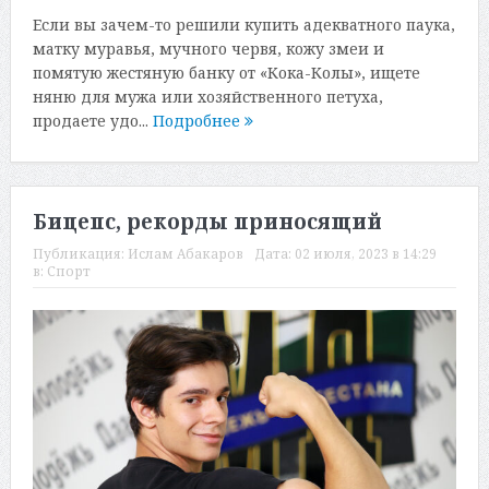
Если вы зачем-то решили купить адекватного паука,
матку муравья, мучного червя, кожу змеи и
помятую жестяную банку от «Кока-Колы», ищете
няню для мужа или хозяйственного петуха,
продаете удо...
Подробнее
Бицепс, рекорды приносящий
Публикация:
Ислам Абакаров
Дата:
02 июля, 2023 в 14:29
в:
Спорт