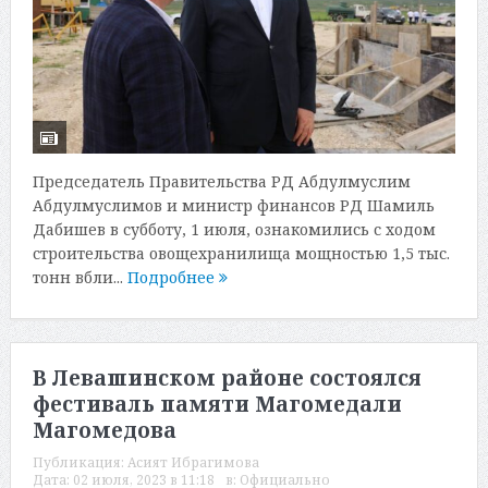
Председатель Правительства РД Абдулмуслим
Абдулмуслимов и министр финансов РД Шамиль
Дабишев в субботу, 1 июля, ознакомились с ходом
строительства овощехранилища мощностью 1,5 тыс.
тонн вбли...
Подробнее
В Левашинском районе состоялся
фестиваль памяти Магомедали
Магомедова
Публикация:
Асият Ибрагимова
Дата:
02 июля, 2023 в 11:18
в:
Официально