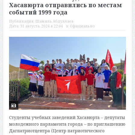
Хасавюрта отправились по местам
событий 1999 года
Публикация:
Шамиль Абдуллаев
Дата:
31 августа, 2024 в 22:04
в:
Официально
Студенты учебных заведений Хасавюрта – депутаты
молодежного парламента города – по приглашению
Дагпатриотцентра (Центр патриотического