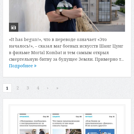
«It has begun!», что в переводе означает «Это
началось!», – сказал маг боевых искусств Шанг Цунг
в фильме Mortal Kombat и тем самым открыл
смертельную битву за будущее Земли. Примерно т...
Подробнее
2
3
4
›
»
1