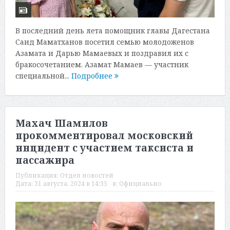
В последний день лета помощник главы Дагестана
Саид Маматханов посетил семью молодоженов
Азамата и Дарью Мамаевых и поздравил их с
бракосочетанием. Азамат Мамаев — участник
специальной...
Подробнее
Махач Шамилов
прокомментировал московский
инцидент с участием таксиста и
пассажира
Публикация:
Отдел новостей
Дата:
31 августа, 2024 в 14:35
в:
Официально