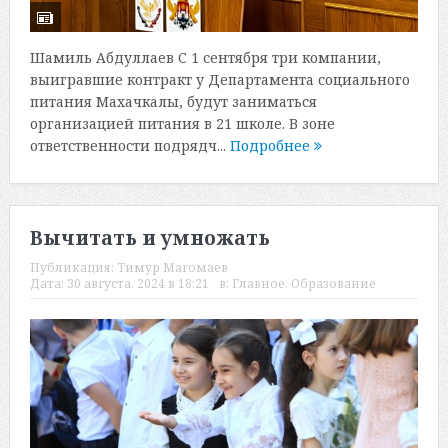
Шамиль Абдуллаев С 1 сентября три компании,
выигравшие контракт у Департамента социального
питания Махачкалы, будут заниматься
организацией питания в 21 школе. В зоне
ответственности подрядч...
Подробнее
Вычитать и умножать
Публикация:
Тимур Магомаев
Дата:
30 августа, 2024 в 18:21
в:
Главное
,
Образование