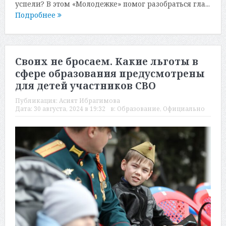
успели? В этом «Молодежке» помог разобраться гла...
Подробнее
Своих не бросаем. Какие льготы в
сфере образования предусмотрены
для детей участников СВО
Публикация:
Асият Ибрагимова
Дата:
30 августа, 2024 в 19:32
в:
Образование
,
Официально