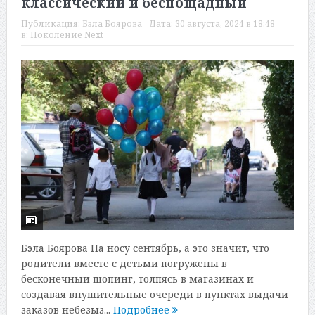
классический и беспощадный
Публикация:
Бэла Боярова
Дата:
30 августа, 2024 в 18:48
в:
Поколение Next
Бэла Боярова На носу сентябрь, а это значит, что
родители вместе с детьми погружены в
бесконечный шопинг, толпясь в магазинах и
создавая внушительные очереди в пунктах выдачи
заказов небезыз...
Подробнее