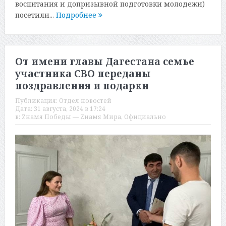
воспитания и допризывной подготовки молодежи)
посетили...
Подробнее
От имени главы Дагестана семье
участника СВО переданы
поздравления и подарки
Публикация:
Отдел новостей
Дата:
31 августа, 2024 в 17:24
в:
Zнамя Победы — Zнамя Мира
,
Официально