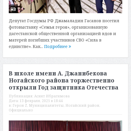
Депутат Госдумы РФ Джамаладин Гасанов посетил
фотовыставку «Семья героя», организованную
дагестанской общественной организацией вдов и
матерей погибших участников СВО «Сила в
единстве». Как...
Подробнее
В школе имени А. Джанибекова
Ногайского района торжественно
открыли Год защитника Отечества
Публикация:
Асият Ибрагимова
Дата:
13 февраля, 2025 в 18:44
в:
Герои Z
,
Муниципалитеты
,
Ногайский район
,
Официально