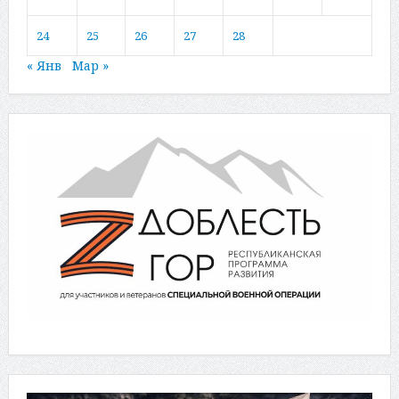
24
25
26
27
28
« Янв
Мар »