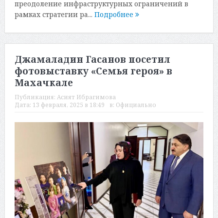
преодоление инфраструктурных ограничений в
рамках стратегии ра...
Подробнее
Джамаладин Гасанов посетил
фотовыставку «Семья героя» в
Махачкале
Публикация:
Асият Ибрагимова
Дата:
13 февраля, 2025 в 18:49
в:
Официально