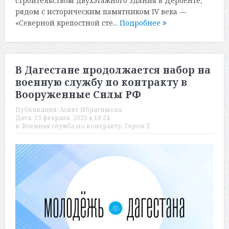
строительством двухэтажного здания в Дербенте,
рядом с историческим памятником IV века —
«Северной крепостной сте...
Подробнее
В Дагестане продолжается набор на
военную службу по контракту в
Вооруженные Силы РФ
Публикация:
Асият Ибрагимова
Дата:
13 февраля, 2025 в 18:24
в:
Военная служба по контракту
,
Герои Z