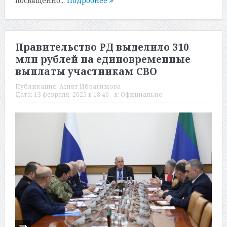
посвященно...
Подробнее
Правительство РД выделило 310
млн рублей на единовременные
выплаты участникам СВО
Публикация:
Асият Ибрагимова
Дата:
13 февраля, 2025 в 18:40
в:
Официально