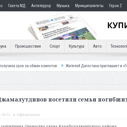
но
Газета МД
Антитеррор
Музыка
Муниципалитеты
Герои Z
ука
Происшествия
Спорт
Культура
Авто
Технолог
а обман клиентов
Жителей Дагестана приглашает в «Госуслуги Дом»
Джамалутдинов посетили семьи погибши
 20:32
в:
Официально
защитника Отечества глава Карабудахкентского района