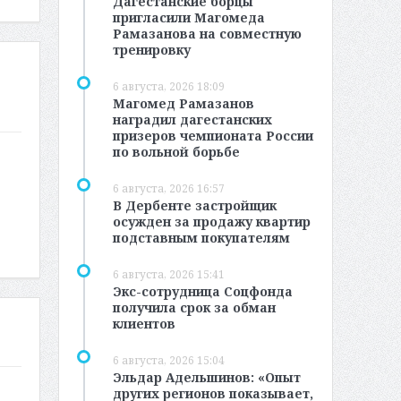
Дагестанские борцы
пригласили Магомеда
Рамазанова на совместную
тренировку
6 августа, 2026 18:09
Магомед Рамазанов
наградил дагестанских
призеров чемпионата России
по вольной борьбе
6 августа, 2026 16:57
В Дербенте застройщик
осужден за продажу квартир
подставным покупателям
6 августа, 2026 15:41
Экс-сотрудница Соцфонда
получила срок за обман
клиентов
6 августа, 2026 15:04
Эльдар Адельшинов: «Опыт
других регионов показывает,