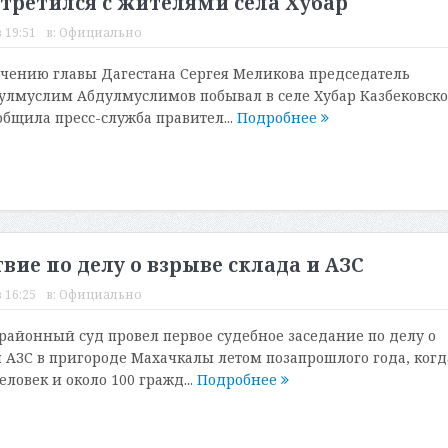
ретился с жителями села Хубар
 19:51
в:
Официально
учению главы Дагестана Сергея Меликова председатель
улмуслим Абдулмуслимов побывал в селе Хубар Казбековско
общила пресс-служба правител...
Подробнее
твие по делу о взрыве склада и АЗС
 16:25
в:
Официально
айонный суд провел первое судебное заседание по делу о
и АЗС в пригороде Махачкалы летом позапрошлого года, когд
еловек и около 100 гражд...
Подробнее