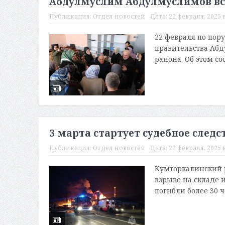
Абдулмуслим Абдулмуслимов вст
Публикация:
Отдел новостей
Дата:
22 февраля, 2025 в
22 февраля по пор
правительства Абд
района. Об этом со
3 марта стартует судебное следс
Публикация:
Отдел новостей
Дата:
22 февраля, 2025 в
Кумторкалинский р
взрыве на складе 
погибли более 30 ч