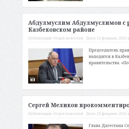
Абдулмуслим Абдулмуслимов с 
Казбековском районе
Публикация:
Отдел новостей
Дата:
22 февраля, 2025 в
Председатель пра
находится в Казбе
правительства. «По
Сергей Меликов прокомментиров
Публикация:
Отдел новостей
Дата:
22 февраля, 2025 в
Глава Дагестана С