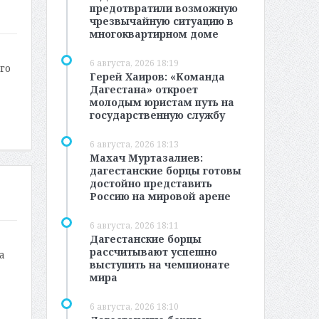
предотвратили возможную
чрезвычайную ситуацию в
многоквартирном доме
6 августа, 2026 18:19
го
Герей Хаиров: «Команда
Дагестана» откроет
молодым юристам путь на
государственную службу
6 августа, 2026 18:13
Махач Муртазалиев:
дагестанские борцы готовы
достойно представить
Россию на мировой арене
6 августа, 2026 18:11
Дагестанские борцы
рассчитывают успешно
а
выступить на чемпионате
мира
6 августа, 2026 18:10