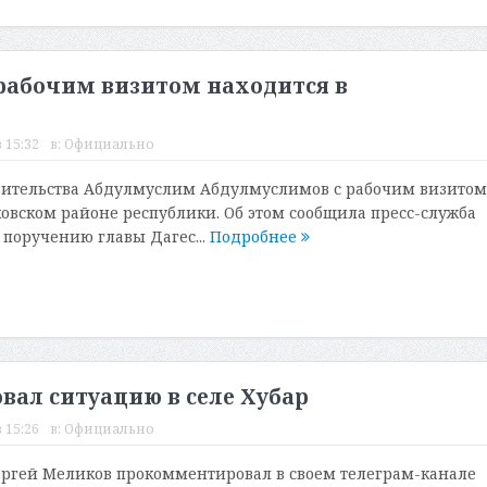
рабочим визитом находится в
 15:32
в:
Официально
вительства Абдулмуслим Абдулмуслимов с рабочим визитом
ковском районе республики. Об этом сообщила пресс-служба
 поручению главы Дагес...
Подробнее
ал ситуацию в селе Хубар
 15:26
в:
Официально
ергей Меликов прокомментировал в своем телеграм-канале