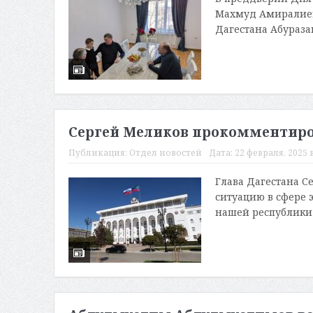
Махмуд Амиралиев
Дагестана Абураза
Сергей Меликов прокомментиро
Публикация:
Отдел новостей
Дата:
22 февраля, 2025 в
Глава Дагестана С
ситуацию в сфере 
нашей республики 