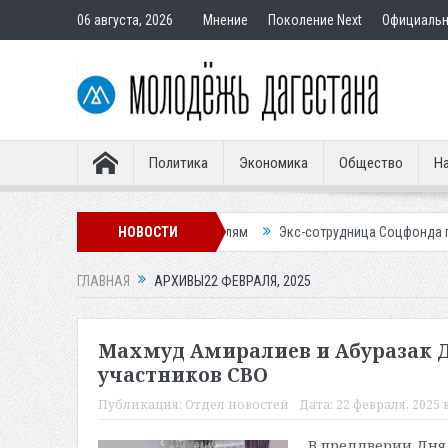
06 августа, 2026
Мнение
Поколение Next
Официаль
Политика
Экономика
Общество
На
 подставным покупателям
НОВОСТИ
Экс-сотрудница Соцфонда получила срок з
ГЛАВНАЯ
АРХИВЫ22 ФЕВРАЛЯ, 2025
Махмуд Амиралиев и Абуразак 
участников СВО
Публикация:
Отдел новостей
Дата:
22 февраля, 2025 в
В преддверии Дня 