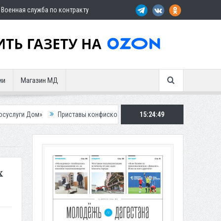
Военная служба по контракту
ии
Магазин МД
Приставы конфисковали двух бурых медведей у жителя Дагестана
15:24:50
х