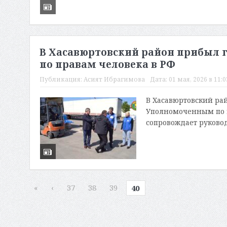
В Хасавюртовский район прибыл 
по правам человека в РФ
Публикация:
Асият Ибрагимова
Дата:
01 мая, 2026 в 11:0
В Хасавюртовский ра
Уполномоченным по п
сопровождает руковод
«
‹
37
38
39
40