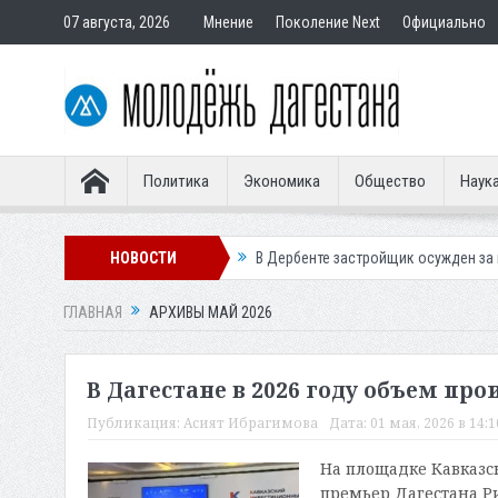
07 августа, 2026
Мнение
Поколение Next
Официально
Политика
Экономика
Общество
Наук
ета в Махачкале
НОВОСТИ
В Дербенте застройщик осужден за продажу кварти
ГЛАВНАЯ
АРХИВЫ МАЙ 2026
В Дагестане в 2026 году объем пр
Публикация:
Асият Ибрагимова
Дата:
01 мая, 2026 в 14:1
На площадке Кавказс
премьер Дагестана Р