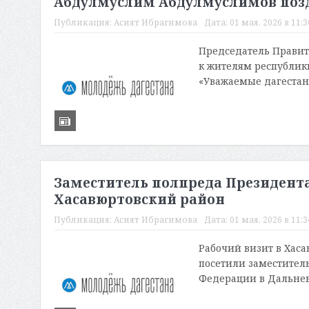
Абдулмуслим Абдулмуслимов позд
Публикация:
Асият Ибрагимова
Дата:
01 мая, 2026 в 11:3
Председатель Правит
к жителям республик
«Уважаемые дагестанц
Заместитель полпреда Президент
Хасавюртовский район
Публикация:
Асият Ибрагимова
Дата:
01 мая, 2026 в 11:3
Рабочий визит в Хас
посетили заместител
Федерации в Дальнев