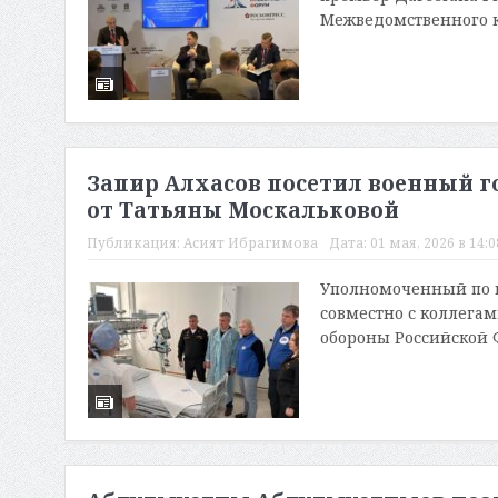
Межведомственного к
Запир Алхасов посетил военный г
от Татьяны Москальковой
Публикация:
Асият Ибрагимова
Дата:
01 мая, 2026 в 14:0
Уполномоченный по п
совместно с коллега
обороны Российской Ф