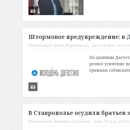
Штормовое предупреждение: в Да
Публикация:
Асият Ибрагимова
Дата:
30 мая, 2026 в 
По данным Дагеста
резкое усиление в
граждан соблюдать 
В Ставрополье осудили братьев з
Публикация:
Шамиль Абдуллаев
Дата:
30 мая, 2026 в