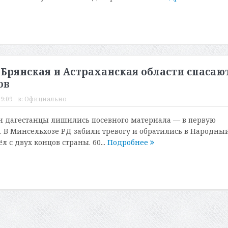
 Брянская и Астраханская области спасаю
ов
19:09
в:
Официально
и дагестанцы лишились посевного материала — в первую
. В Минсельхозе РД забили тревогу и обратились в Народны
л с двух концов страны. 60...
Подробнее