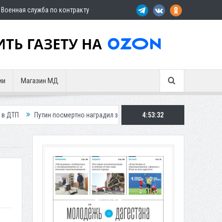
Военная служба по контракту
ии
Магазин МД
ин посмертно наградил замглавы Шамильского района
4:53:34
Три автомобил