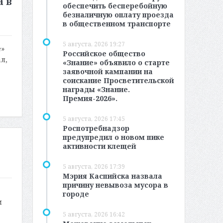
а в
обеспечить бесперебойную
безналичную оплату проезда
в общественном транспорте
5 августа, 2026 19:27
е»
Российское общество
л,
«Знание» объявило о старте
заявочной кампании на
соискание Просветительской
награды «Знание.
Премия-2026».
5 августа, 2026 17:45
Роспотребнадзор
предупредил о новом пике
активности клещей
5 августа, 2026 17:39
Мэрия Каспийска назвала
причину невывоза мусора в
городе
м
5 августа, 2026 16:42