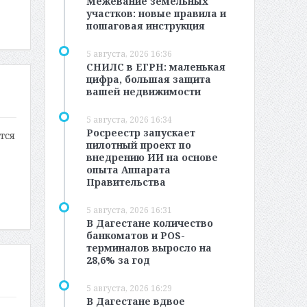
Межевание земельных
участков: новые правила и
пошаговая инструкция
5 августа, 2026 16:36
СНИЛС в ЕГРН: маленькая
цифра, большая защита
вашей недвижимости
5 августа, 2026 16:34
Росреестр запускает
тся
пилотный проект по
внедрению ИИ на основе
опыта Аппарата
Правительства
5 августа, 2026 16:31
В Дагестане количество
банкоматов и POS-
терминалов выросло на
28,6% за год
5 августа, 2026 16:29
В Дагестане вдвое