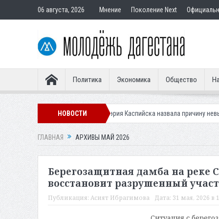
06 августа, 2026
Мнение
Поколение Next
Официаль
Политика
Экономика
Общество
На
ивности клещей
НОВОСТИ
Мэрия Каспийска назвала причину невывоза мусора в
ГЛАВНАЯ
АРХИВЫ МАЙ 2026
Берегозащитная дамба на реке С
восстановит разрушенный учас
Публикация:
Асият Ибрагимова
Дата:
31 мая, 2026 в 
Ситуация с берего