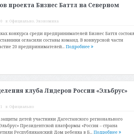
ов проекта Бизнес Баттл на Северном
50
в:
Официально
,
Экономика
мках конкурса среди предпринимателей Бизнес Баттл состоя
аставники огласили составы команд. В конкурсной части
астие 20 предпринимателей...
Подробнее
еления клуба Лидеров России «Эльбрус»
51
в:
Официально
защиты детей участники Дагестанского регионального
«Эльбрус» Президентской платформы «Россия – страна
етили Республиканский Дом ребенка в Б...
Подробнее