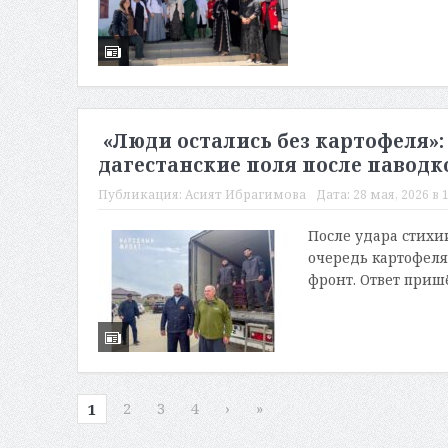
«Люди остались без картофеля»:
дагестанские поля после паводк
Публикация:
Асият Ибрагимова
Дата:
28 мая, 2026 в 
После удара стихи
очередь картофеля
фронт. Ответ пришё
2
3
4
›
»
1