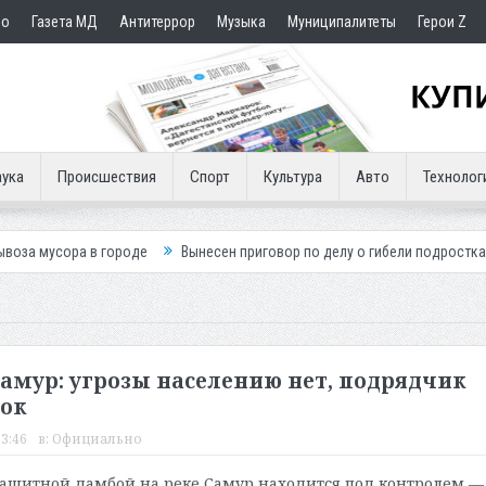
но
Газета МД
Антитеррор
Музыка
Муниципалитеты
Герои Z
ука
Происшествия
Спорт
Культура
Авто
Технолог
 городе
Вынесен приговор по делу о гибели подростка в ДТП
Пут
амур: угрозы населению нет, подрядчик
ток
13:46
в:
Официально
защитной дамбой на реке Самур находится под контролем —