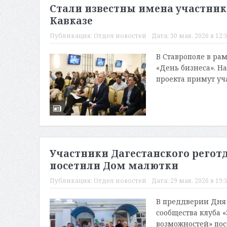
Стали известны имена участник
Кавказе
Публикация:
Отдел новостей
Дата:
30 мая, 2026 в 12:
В Ставрополе в ра
«День бизнеса». Н
проекта примут уч
Участники Дагестанского реготд
посетили Дом малютки
Публикация:
Отдел новостей
Дата:
29 мая, 2026 в 19:
В преддверии Дня 
сообщества клуба 
возможностей» пос