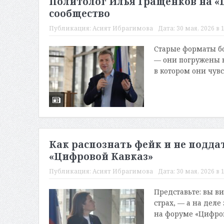
Политолог Илья Гращенков на «
сообщество
Публикация:
Асият Ибрагимова
Дата:
30 мая, 2026 в 
Старые форматы б
— они погружены в
в котором они чувс
Как распознать фейк и не подда
«Цифровой Кавказ»
Публикация:
Асият Ибрагимова
Дата:
30 мая, 2026 в 
Представьте: вы в
страх, — а на деле
на форуме «Цифрово