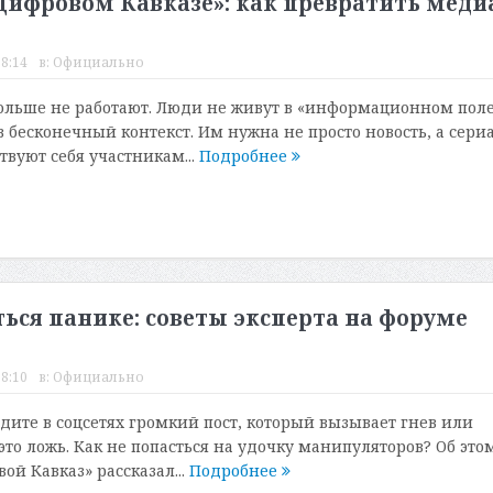
Цифровом Кавказе»: как превратить меди
18:14
в:
Официально
ольше не работают. Люди не живут в «информационном пол
 бесконечный контекст. Им нужна не просто новость, а сериа
твуют себя участникам...
Подробнее
ться панике: советы эксперта на форуме
18:10
в:
Официально
идите в соцсетях громкий пост, который вызывает гнев или
 это ложь. Как не попасться на удочку манипуляторов? Об это
й Кавказ» рассказал...
Подробнее