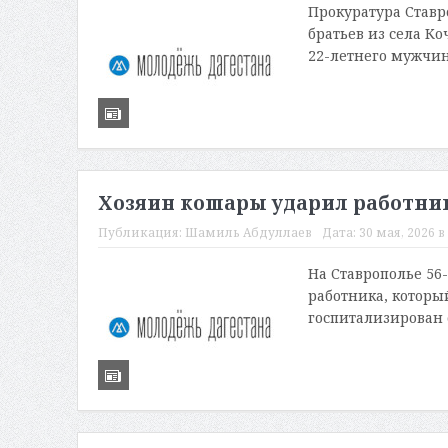
Прокуратура Ставр
братьев из села Ко
22-летнего мужчину
Хозяин кошары ударил работник
Публикация:
Шамиль Абдуллаев
Дата:
30 мая, 2026 в
На Ставрополье 56
работника, которы
госпитализирован 