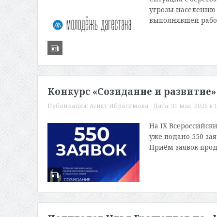
угрозы населению
выполнявшей работ
Конкурс «Созидание и развитие»
Публикация:
Асият Ибрагимова
Дата:
31 мая, 2026 в 
На IX Всероссийск
уже подано 550 за
Приём заявок прод