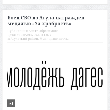
Боец СВО из Агула награжден
медалью «За храбрость»
Публикация:
Асият Ибрагимова
Дата:
24 августа, 2023 в 15:07
в:
Агульский район
,
Муниципалитеты