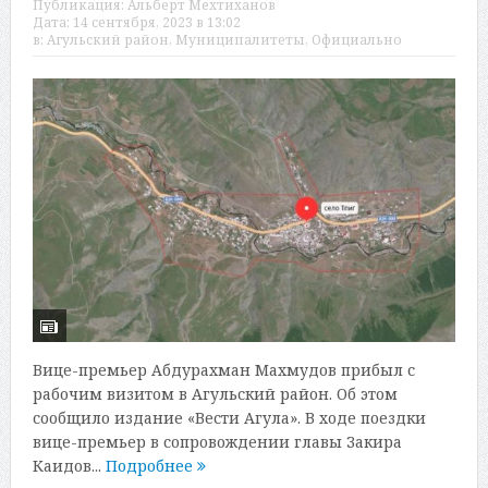
Публикация:
Альберт Мехтиханов
Дата:
14 сентября, 2023 в 13:02
в:
Агульский район
,
Муниципалитеты
,
Официально
Вице-премьер Абдурахман Махмудов прибыл с
рабочим визитом в Агульский район. Об этом
сообщило издание «Вести Агула». В ходе поездки
вице-премьер в сопровождении главы Закира
Каидов...
Подробнее