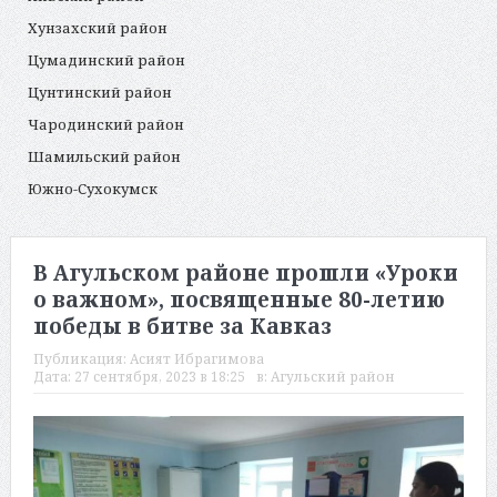
Хунзахский район
Цумадинский район
Цунтинский район
Чародинский район
Шамильский район
Южно-Сухокумск
В Агульском районе прошли «Уроки
о важном», посвященные 80-летию
победы в битве за Кавказ
Публикация:
Асият Ибрагимова
Дата:
27 сентября, 2023 в 18:25
в:
Агульский район