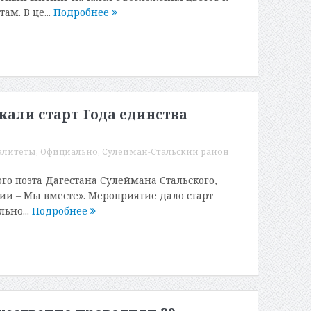
м. В це...
Подробнее
али старт Года единства
алитеты
,
Официально
,
Сулейман-Стальский район
го поэта Дагестана Сулеймана Стальского,
ии – Мы вместе». Мероприятие дало старт
ьно...
Подробнее