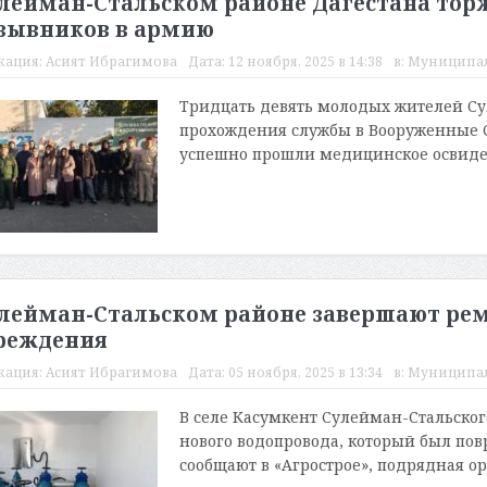
улейман-Стальском районе Дагестана тор
зывников в армию
кация:
Асият Ибрагимова
Дата:
12 ноября, 2025 в 14:38
в:
Муниципа
Тридцать девять молодых жителей Су
прохождения службы в Вооруженные 
успешно прошли медицинское освидет
улейман-Стальском районе завершают рем
реждения
кация:
Асият Ибрагимова
Дата:
05 ноября, 2025 в 13:34
в:
Муниципа
В селе Касумкент Сулейман-Стальског
нового водопровода, который был пов
сообщают в «Агрострое», подрядная ор