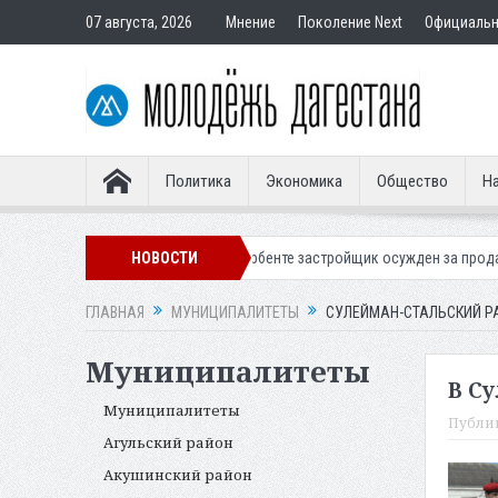
07 августа, 2026
Мнение
Поколение Next
Официаль
Политика
Экономика
Общество
На
з света в Махачкале
НОВОСТИ
В Дербенте застройщик осужден за продажу ква
ГЛАВНАЯ
МУНИЦИПАЛИТЕТЫ
СУЛЕЙМАН-СТАЛЬСКИЙ Р
Муниципалитеты
В С
Муниципалитеты
Публи
Агульский район
Акушинский район