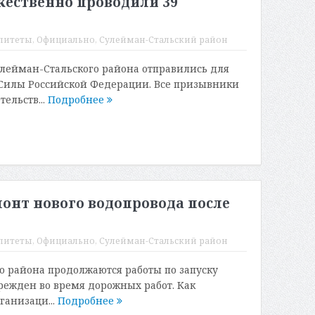
жественно проводили 39
литеты
,
Официально
,
Сулейман-Стальский район
лейман-Стальского района отправились для
Силы Российской Федерации. Все призывники
ельств...
Подробнее
онт нового водопровода после
литеты
,
Официально
,
Сулейман-Стальский район
о района продолжаются работы по запуску
режден во время дорожных работ. Как
ганизаци...
Подробнее