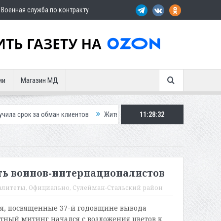
Военная служба по контракту
ии
Магазин МД
ок за обман клиентов
Жителей Дагестана приглашает в «Госуслуги Д
11:28:33
ть воинов-интернационалистов
алитеты
,
Официально
,
Сулейман-Стальский район
я, посвященные 37-й годовщине вывода
ятный митинг начался с возложения цветов к