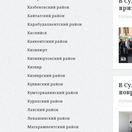
В С
при
Казбековский район
Кайтагский район
Публи
Карабудахкентский район
Каспийск
Каякентский район
Кизилюрт
Кизилюртовский район
Кизляр
Кизлярский район
Кулинский район
В С
пов
Кумторкалинский район
Курахский район
Публи
Лакский район
Левашинский район
Магарамкентский район