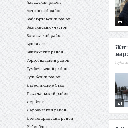
Ахвахский район
Ахтынский район
Бабаюртовский район
Бежтинский участок
Ботлихский район
Буйнакск
Жит
Буйнакский район
нар
Гергебильский район
Публи
Гумбетовский район
Гунибский район
Дагестанские Огни
Дахадаевский район
Дербент
Дербентский район
Докузпаринский район
Избербаш