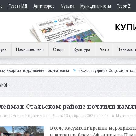
но
Газета МД
Антитеррор
Музыка
Муниципалитеты
Герои Z
ука
Происшествия
Спорт
Культура
Авто
Технолог
ртир подставным покупателям
Экс-сотрудница Соцфонда получила ср
АЙОН
улейман-Стальском районе почтили памя
кация:
Асият Ибрагимова
Дата:
13 февраля, 2026 в 18:05
в:
Муницип
В селе Касумкент прошли мероприяти
советских войск из Афганистана. Пам