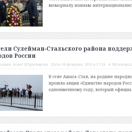
мемориалу воинам-интернационалиста
ели Сулейман-Стальского района поддерж
одов России
кация:
Асият Ибрагимова
Дата:
06 февраля, 2026 в 17:16
в:
Муницип
В селе Ашага-Стал, на родине народно
прошла акция «Единство народов Росс
одноименному году, который официал