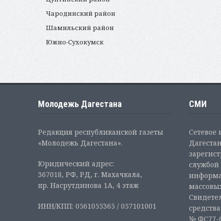
Чародинский район
Шамильский район
Южно-Сухокумск
Молодежь Дагестана
СМИ
Редакция республиканской газеты
Сетевое
«Молодежь Дагестана».
Дагестан
зарегис
Юридический адрес:
службой 
367018, РФ, РД, г. Махачкала,
информа
пр. Насрутдинова 1А, 4 этаж
массовы
Свидетел
ИНН/КПП: 0561055365 / 057101001
средств
№ ФС77-6