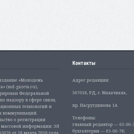
Контакты
 издание «Молодежь
Адрес редакции:
а» (md-gazeta.ru),
367018, РД, г. Махачкала,
трирован Федеральной
по надзору в сфере связи,
пр. Насрутдинова 1А
ционных технологий и
х коммуникаций.
Телефоны:
ьство о регистрации
главный редактор — 65-00-7
а массовой информации: ЭЛ
бухгалтерия — 65-00-78;
5076 от 18 марта 2016 года.