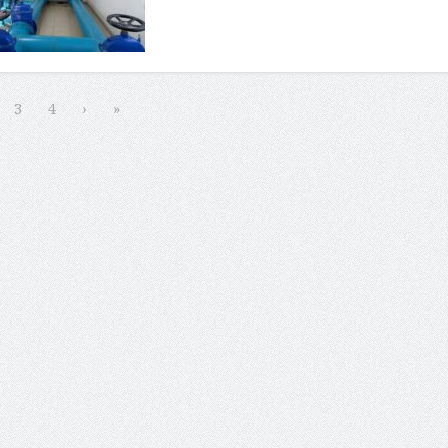
3
4
›
»