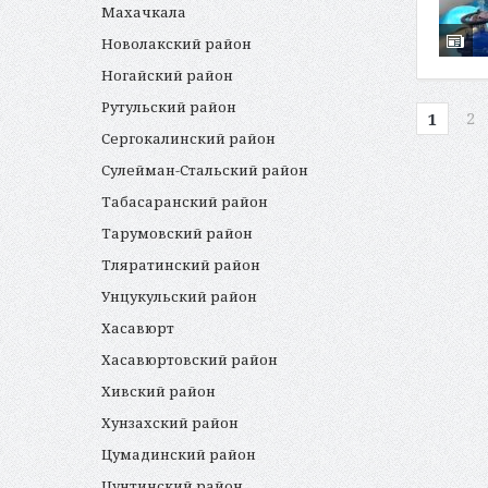
Махачкала
Новолакский район
Ногайский район
Рутульский район
2
1
Сергокалинский район
Сулейман-Стальский район
Табасаранский район
Тарумовский район
Тляратинский район
Унцукульский район
Хасавюрт
Хасавюртовский район
Хивский район
Хунзахский район
Цумадинский район
Цунтинский район