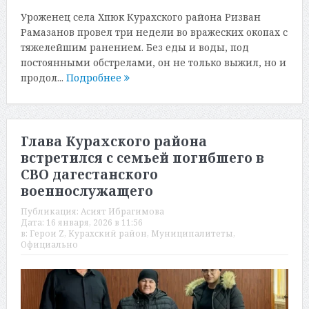
Уроженец села Хпюк Курахского района Ризван
Рамазанов провел три недели во вражеских окопах с
тяжелейшим ранением. Без еды и воды, под
постоянными обстрелами, он не только выжил, но и
продол...
Подробнее
Глава Курахского района
встретился с семьей погибшего в
СВО дагестанского
военнослужащего
Публикация:
Асият Ибрагимова
Дата:
16 января, 2026 в 11:56
в:
Герои Z
,
Курахский район
,
Муниципалитеты
,
Официально