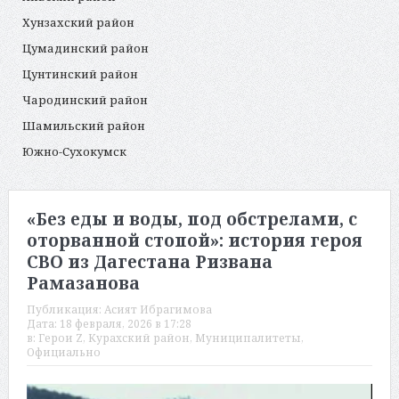
Хунзахский район
Цумадинский район
Цунтинский район
Чародинский район
Шамильский район
Южно-Сухокумск
«Без еды и воды, под обстрелами, с
оторванной стопой»: история героя
СВО из Дагестана Ризвана
Рамазанова
Публикация:
Асият Ибрагимова
Дата:
18 февраля, 2026 в 17:28
в:
Герои Z
,
Курахский район
,
Муниципалитеты
,
Официально