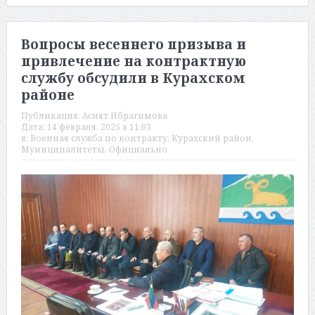
Вопросы весеннего призыва и
привлечение на контрактную
службу обсудили в Курахском
районе
Публикация:
Асият Ибрагимова
Дата:
14 февраля, 2025 в 11:03
в:
Военная служба по контракту
,
Курахский район
,
Муниципалитеты
,
Официально