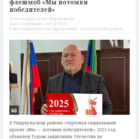
флешмоб «Мы потомки
победителей»
Публикация:
Асият Ибрагимова
Дата:
18 февраля, 2025 в 18:10
в:
Муниципалитеты
,
Официально
,
Унцукульский район
В Унцукульском районе стартовал социальный
проект «Мы — потомки победителей». 2025 год
объявлен Годом защитника Отечества по