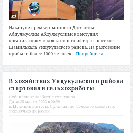
Накануне премьер-министр Дагестана
Абдулмуслим Абдулмуслимов выступил
организатором коллективного ифтара в поселке
Шамилькала Унцукульского района. На разговение
прибыли более 1000 человек....
Подробнее
В хозяйствах Унцукульского района
стартовали сельхозработы
Публикация:
Альберт Мехтиханов
Дата:
25 марта, 2023 в 00:59
в:
Муниципалитеты
,
Официально
,
Сельское хозяйство
,
Унцукульский район