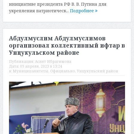
инициативе президента РФ В. В. Путина для
укрепления патриотическ...
Подробнее
Абдулмуслим Абдулмуслимов
организовал коллективный ифтар в
Унцукульском районе
Публикация:
Асият Ибрагимова
Дата:
09 апреля, 2023 в 13:24
в:
Муниципалитеты
,
Официально
,
Унцукульский район