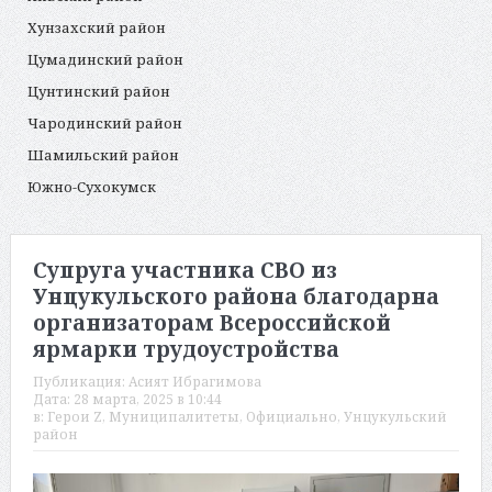
Хунзахский район
Цумадинский район
Цунтинский район
Чародинский район
Шамильский район
Южно-Сухокумск
Супруга участника СВО из
Унцукульского района благодарна
организаторам Всероссийской
ярмарки трудоустройства
Публикация:
Асият Ибрагимова
Дата:
28 марта, 2025 в 10:44
в:
Герои Z
,
Муниципалитеты
,
Официально
,
Унцукульский
район