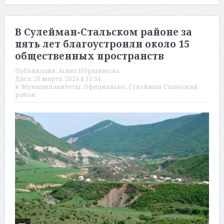
В Сулейман-Стальском районе за
пять лет благоустроили около 15
общественных пространств
Публикация:
Асият Ибрагимова
Дата:
20 марта, 2024 в 15:34
в:
Муниципалитеты
,
Официально
,
Сулейман-Стальский
район