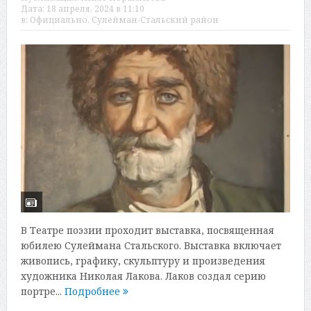
Дата:
18 апреля, 2024 в 11:10
в:
Официально
,
Сулейман-Стальский район
В Театре поэзии проходит выставка, посвященная
юбилею Сулеймана Стальского. Выставка включает
живопись, графику, скульптуру и произведения
художника Николая Лакова. Лаков создал серию
портре...
Подробнее