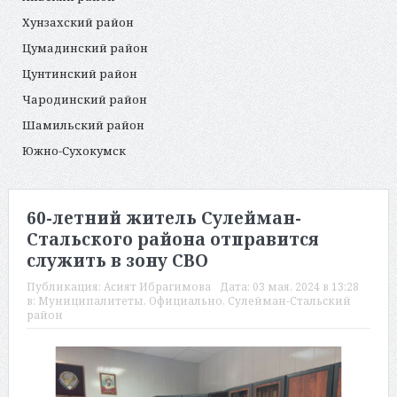
Хунзахский район
Цумадинский район
Цунтинский район
Чародинский район
Шамильский район
Южно-Сухокумск
60-летний житель Сулейман-
Стальского района отправится
служить в зону СВО
Публикация:
Асият Ибрагимова
Дата:
03 мая, 2024 в 13:28
в:
Муниципалитеты
,
Официально
,
Сулейман-Стальский
район