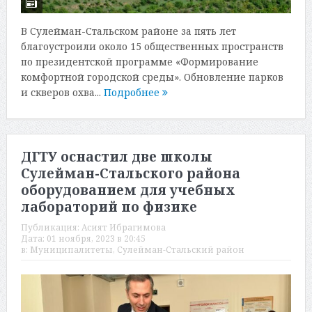
В Сулейман-Стальском районе за пять лет
благоустроили около 15 общественных пространств
по президентской программе «Формирование
комфортной городской среды». Обновление парков
и скверов охва...
Подробнее
ДГТУ оснастил две школы
Сулейман-Стальского района
оборудованием для учебных
лабораторий по физике
Публикация:
Асият Ибрагимова
Дата:
01 ноября, 2023 в 20:45
в:
Муниципалитеты
,
Сулейман-Стальский район