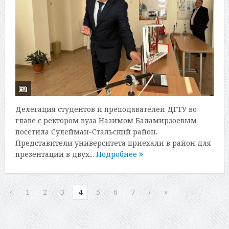
Делегация студентов и преподавателей ДГТУ во
главе с ректором вуза Назимом Баламирзоевым
посетила Сулейман-Стальский район.
Представители университета приехали в район для
презентации в двух...
Подробнее
‹
1
2
3
5
6
7
›
»
4