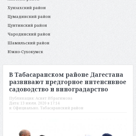
Хунзахский район
Цумадинский район
Цунтинский район
Чародинский район
Шамильский район
Южно-Сухокумск
В Табасаранском районе Дагестана
развивают предгорное интенсивное
садоводство и виноградарство
Публикация:
Асият Ибрагимова
Дата:
13 июля, 2020 в 17:14
в:
Официально
,
Табасаранский район