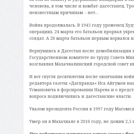
человека, в том числе и комбат-дагестанец. Тр
неизвестным причинам – нет…
Война продолжалась. В 1945 году уроженец Ху
операциях. 24 марта его батальон прорвал укр
солдат. А 26 марта батальон первым ворвался 
Вернувшись в Дагестан после демобилизации в
Государственном комитете по труду Совета Ми
возглавлял Махачкалинский городской совет и
И вот спустя десятилетия после окончания во
редактора газеты «Дагправда» Иса Айгумов на
Усмановича в форсировании Нарева и о предст
вопроса подключились и дагестанские власти.
Указом президента России в 1997 году Магомед
Умер он в Махачкале в 2016 году, не дожив 2,5 г
При подготовке материала использованы фра