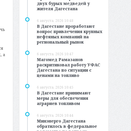
двух бурых медведей у
жителя Дагестана
6 августа, 2026 10:48
В Дагестане проработают
ечь
вопрос привлечения крупных
нефтяных компаний на
региональный рынок
ся
6 августа, 2026 10:47
, а
Магомед Рамазанов
раскритиковал работу УФАС
Дагестана по ситуации с
ценами на топливо
6 августа, 2026 10:45
В Дагестане принимают
меры для обеспечения
аграриев топливом
6 августа, 2026 10:44
Минэнерго Дагестана
обратилось в федеральное