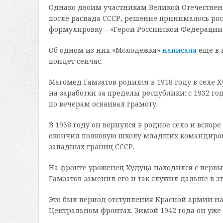
Однако двоим участникам Великой Отечественн
после распада СССР, решение принималось рос
формулировку – «Герой Российской Федерации
Об одном из них «Молодежка»
написала
еще в 
пойдет сейчас.
Магомед Гамзатов родился в 1918 году в селе 
на заработки за пределы республики: с 1932 г
по вечерам осваивал грамоту.
В 1938 году он вернулся в родное село и вско
окончил полковую школу младших командиров
западных границ СССР.
На фронте уроженец Худуца находился с первы
Гамзатов заменил его и так служил дальше в э
Это был период отступления Красной армии на
Центральном фронтах. Зимой 1942 года он уже