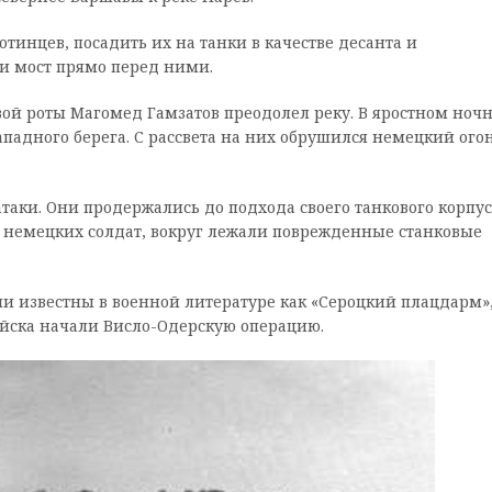
нцев, посадить их на танки в качестве десанта и
ли мост прямо перед ними.
довой роты Магомед Гамзатов преодолел реку. В яростном ноч
адного берега. С рассвета на них обрушился немецкий огон
атаки. Они продержались до подхода своего танкового корпус
 немецких солдат, вокруг лежали поврежденные станковые
и известны в военной литературе как «Сероцкий плацдарм»
ойска начали Висло-Одерскую операцию.