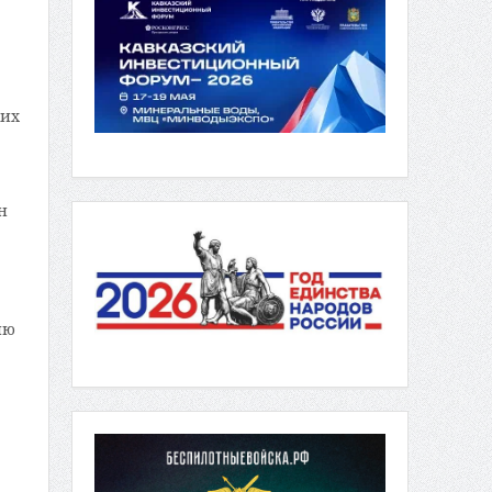
ких
н
ию