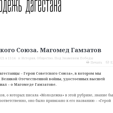
ского Союза. Магомед Гамзатов
21 в 15:14
в:
История
,
Общество
,
Под Знаменем Победы
Печать
E
гестанцы – Герои Советского Союза», в котором мы
х Великой Отечественной войны, удостоенных высшей
иал – о Магомеде Гамзатове.
, о которых писала «Молодежка» в этой рубрике, звание б
оответственно, оно было привязано к его названию – «Герой