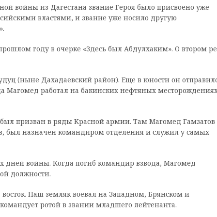
ой войны из Дагестана звание Героя было присвоено уже
сийскими властями, и звание уже носило другую
».
прошлом году в очерке «Здесь был Абдулхаким». О втором р
Худуц (ныне Дахадаевский район). Еще в юности он отправил
ода Магомед работал на бакинских нефтяных месторождениях
ре был призван в ряды Красной армии. Там Магомед Гамзатов
, был назначен командиром отделения и служил у самых
х дней войны. Когда погиб командир взвода, Магомед
той должности.
 восток. Наш земляк воевал на Западном, Брянском и
 командует ротой в звании младшего лейтенанта.