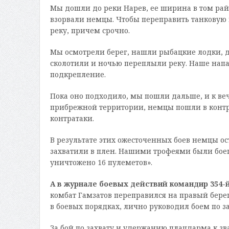
Мы дошли до реки Нарев, ее ширина в том райо
взорвали немцы. Чтобы переправить танковую 
реку, причем срочно.
Мы осмотрели берег, нашли рыбацкие лодки, до
сколотили и ночью переплыли реку. Наше нап
подкрепление.
Пока оно подходило, мы пошли дальше, и к ве
прибрежной территории, немцы пошли в контра
контратаки.
В результате этих ожесточенных боев немцы ос
захватили в плен. Нашими трофеями были боеп
уничтожено 16 пулеметов».
А в журнале боевых действий командир 354-й
комбат Гамзатов переправился на правый берег
в боевых порядках, лично руководил боем по з
За бой по захвату и удержанию плацдарма к з