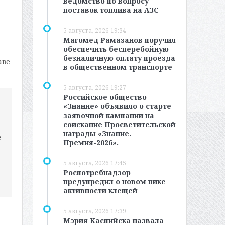
ведомство по вопросу
поставок топлива на АЗС
5 августа, 2026 19:34
Магомед Рамазанов поручил
обеспечить бесперебойную
безналичную оплату проезда
аве
в общественном транспорте
5 августа, 2026 19:27
Российское общество
«Знание» объявило о старте
заявочной кампании на
соискание Просветительской
награды «Знание.
е
Премия-2026».
5 августа, 2026 17:45
Роспотребнадзор
предупредил о новом пике
активности клещей
5 августа, 2026 17:39
Мэрия Каспийска назвала