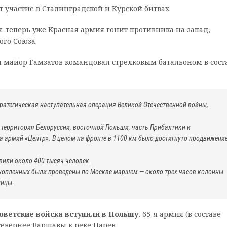
 участие в Сталинградской и Курской битвах.
: теперь уже Красная армия гонит противника на запад,
ого Союза.
и майор Гамзатов командовал стрелковым батальоном в сост
ратегическая наступательная операция Великой Отечественной войны,
 территория Белоруссии, восточной Польши, часть Прибалтики и
 армий «Центр». В целом на фронте в 1100 км было достигнуто продвижени
вили около 400 тысяч человек.
ннопленных были проведены по Москве маршем — около трех часов колонны
лицы.
оветские войска вступили в Польшу.
65-я армия (в составе
севернее Варшавы к реке Нарев.