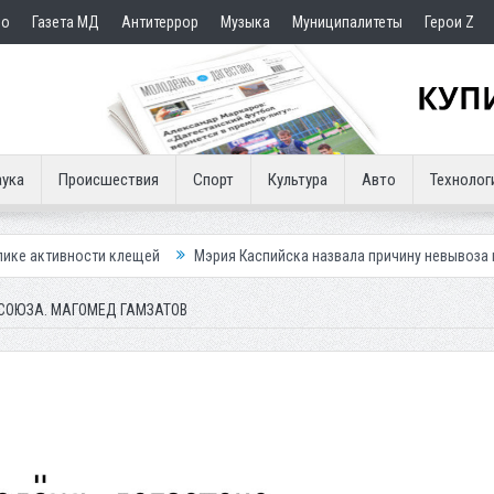
но
Газета МД
Антитеррор
Музыка
Муниципалитеты
Герои Z
ука
Происшествия
Спорт
Культура
Авто
Технолог
 клещей
Мэрия Каспийска назвала причину невывоза мусора в городе
 СОЮЗА. МАГОМЕД ГАМЗАТОВ