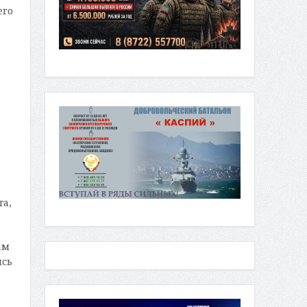
его
та,
ам
ясь