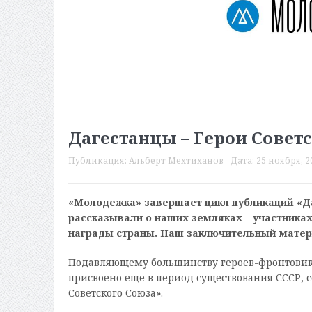
Дагестанцы – Герои Совет
Публикация:
Альберт Мехтиханов
Дата:
25 ноября, 20
«Молодежка» завершает цикл публикаций «Да
рассказывали о наших земляках – участника
награды страны. Наш заключительный матер
Подавляющему большинству героев-фронтовиков
присвоено еще в период существования СССР, с
Советского Союза».