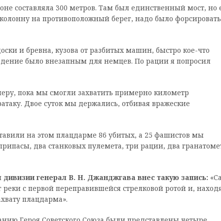
не составляла 300 метров. Там был единственный мост, но 
колонну на противоположный берег, надо было форсировать
ски и бревна, кузова от разбитых машин, быстро кое-что
адение было внезапным для немцев. По рации я попросил
черу, пока мы смогли захватить примерно километр
таку. Двое суток мы держались, отбивая вражеские
тавили на этом плацдарме 86 убитых, а 25 фашистов мы
рипасы, два станковых пулемета, три рации, два гранатоме
 дивизии генерал В. Н. Джанджгава внес такую запись:
«С
 реки с первой переправившейся стрелковой ротой и, наход
ахвату плацдарма».
ванию Героя Советского Союза были представлены четыре