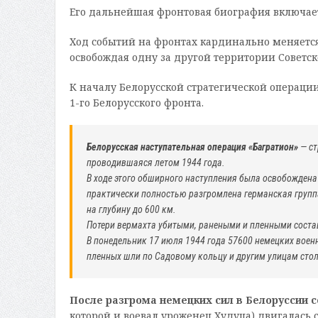
Его дальнейшая фронтовая биография включает
Ход событий на фронтах кардинально меняется
освобождая одну за другой территории Советск
К началу Белорусской стратегической операци
1-го Белорусского фронта.
Белорусская наступательная операция «Багратион»
— ст
проводившаяся летом 1944 года.
В ходе этого обширного наступления была освобождена
практически полностью разгромлена германская группа
на глубину до 600 км.
Потери вермахта убитыми, ранеными и пленными соста
В понедельник 17 июля 1944 года 57600 немецких вое
пленных шли по Садовому кольцу и другим улицам сто
После разгрома немецких сил в Белоруссии с
которой и воевал уроженец Худуца) двигалась 