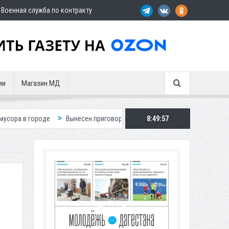
Военная служба по контракту
ии
Магазин МД
Вынесен приговор по делу о гибели подростка в ДТП
8:49:58
Путин пос