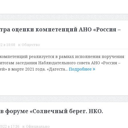
тра оценки компетенций АНО «Россия –
2 в 18:08
в:
Общество
компетенций реализуется в рамках исполнения поручения
итогам заседания Наблюдательного совета АНО «Россия –
й» в марте 2021 года. «Дагеста...
Подробнее
в форуме «Солнечный берег. НКО.
022 в 17:36
в:
Официально