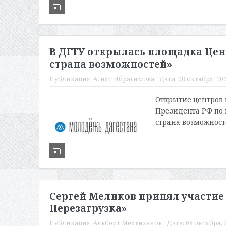
В ДГТУ открылась площадка Цен
страна возможностей»
Публикация:
Асият Ибрагимова
Дата:
08 октября, 202
Открытие центров 
Президента РФ по 
страна возможносте
Сергей Меликов принял участие 
Перезагрузка»
Публикация:
Альберт Мехтиханов
Дата:
08 октября, 2