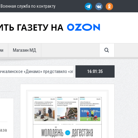
Военная служба по контракту
ии
Магазин МД
инамо» представило «эпичную» гостевую форму
16:01:36
Около восьми тысяч
аза