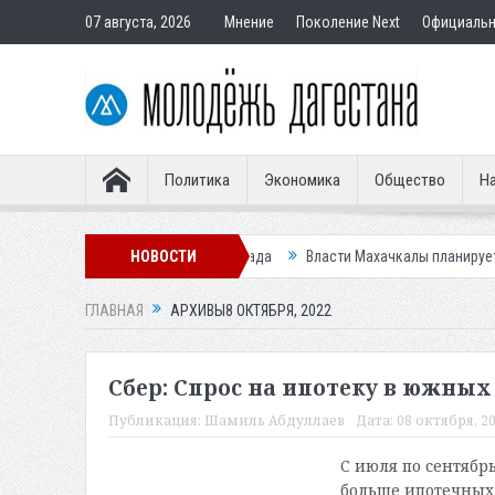
07 августа, 2026
Мнение
Поколение Next
Официаль
Политика
Экономика
Общество
На
цы у Ханагского водопада
НОВОСТИ
Власти Махачкалы планирует внедрить нов
ГЛАВНАЯ
АРХИВЫ8 ОКТЯБРЯ, 2022
Сбер: Спрос на ипотеку в южных 
Публикация:
Шамиль Абдуллаев
Дата:
08 октября, 20
С июля по сентябрь
больше ипотечных 