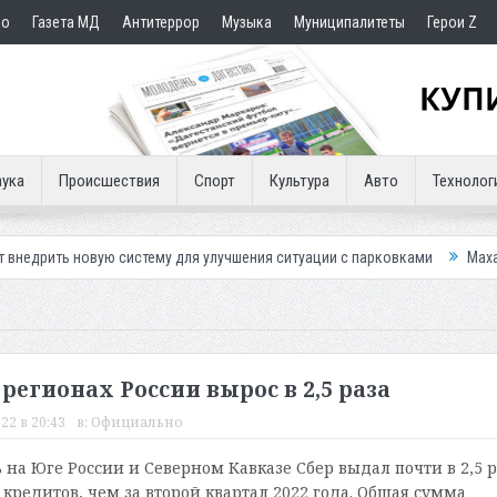
но
Газета МД
Антитеррор
Музыка
Муниципалитеты
Герои Z
ука
Происшествия
Спорт
Культура
Авто
Технолог
ую систему для улучшения ситуации с парковками
Махачкалинское «Д
регионах России вырос в 2,5 раза
22 в 20:43
в:
Официально
 на Юге России и Северном Кавказе Сбер выдал почти в 2,5 р
кредитов, чем за второй квартал 2022 года. Общая сумма