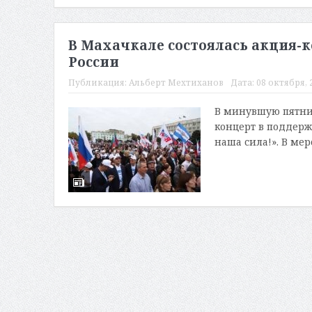
В Махачкале состоялась акция-к
России
Публикация:
Альберт Мехтиханов
Дата:
08 октября, 2
В минувшую пятни
концерт в поддерж
наша сила!». В мер