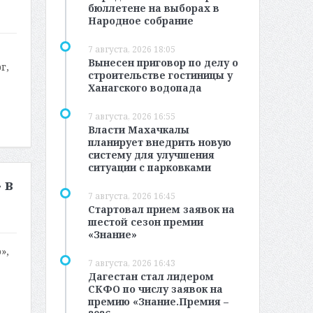
бюллетене на выборах в
Народное собрание
7 августа, 2026 18:05
Вынесен приговор по делу о
г,
строительстве гостиницы у
Ханагского водопада
7 августа, 2026 16:55
Власти Махачкалы
планирует внедрить новую
систему для улучшения
ситуации с парковками
 в
7 августа, 2026 16:45
Стартовал прием заявок на
шестой сезон премии
«Знание»
»,
7 августа, 2026 16:43
Дагестан стал лидером
СКФО по числу заявок на
премию «Знание.Премия –