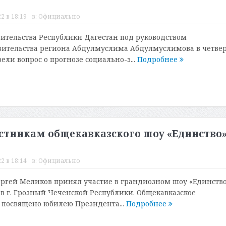
2 в 18:19
в:
Официально
ительства Республики Дагестан под руководством
ительства региона Абдулмуслима Абдулмуслимова в четвер
рели вопрос о прогнозе социально-э...
Подробнее
стникам общекавказского шоу «Единство»
2 в 18:14
в:
Официально
ергей Меликов принял участие в грандиозном шоу «Единство
 в г. Грозный Чеченской Республики. Общекавказское
 посвящено юбилею Президента...
Подробнее