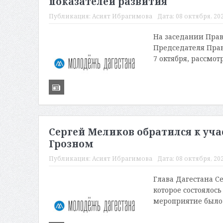
показателей развития
Публикация:
Асият Ибрагимова
Дата:
08 октября, 202
На заседании Прав
Председателя Прав
7 октября, рассмот
Сергей Меликов обратился к уча
Грозном
Публикация:
Асият Ибрагимова
Дата:
08 октября, 202
Глава Дагестана С
которое состоялось
мероприятие было