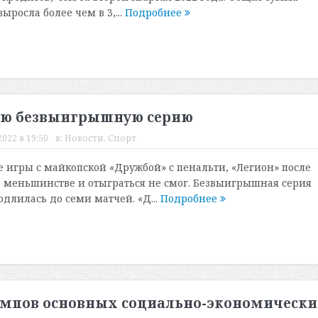
росла более чем в 3,...
Подробнее
вою безвыигрышную серию
022 в 19:50
в:
Новости
,
Спорт
е игры с майкопской «Дружбой» с пенальти, «Легион» после
в меньшинстве и отыграться не смог. Безвыигрышная серия
длилась до семи матчей. «Д...
Подробнее
темпов основных социально-экономическ