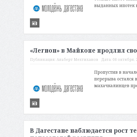
выданных ипотек вы
«Легион» в Майкопе продлил с
Публикация:
Альберт Мехтиханов
Дата:
08 октября, 2
Пропустив в начал
перерыва остался 
махачкалинцев про
В Дагестане наблюдается рост 