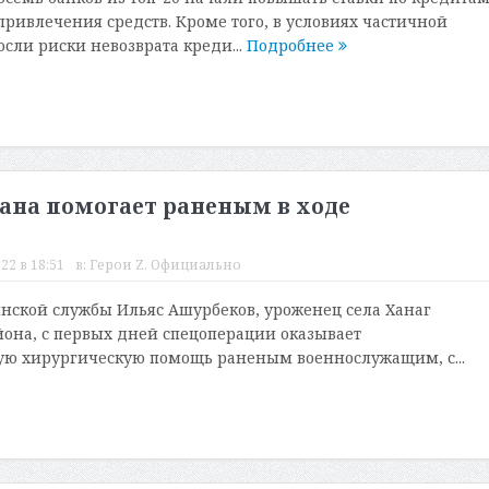
привлечения средств. Кроме того, в условиях частичной
сли риски невозврата креди...
Подробнее
ана помогает раненым в ходе
22 в 18:51
в:
Герои Z
,
Официально
ской службы Ильяс Ашурбеков, уроженец села Ханаг
йона, с первых дней спецоперации оказывает
ю хирургическую помощь раненым военнослужащим, с...