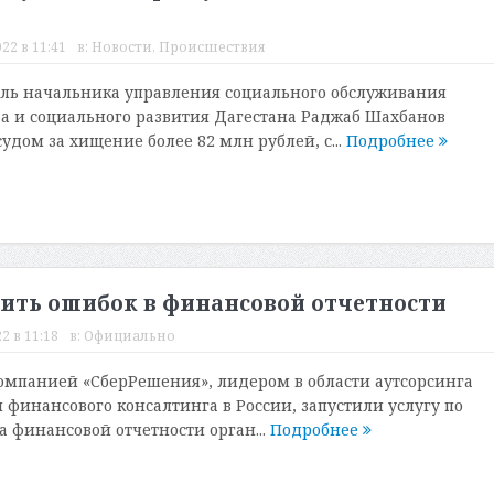
22 в 11:41
в:
Новости
,
Происшествия
ль начальника управления социального обслуживания
а и социального развития Дагестана Раджаб Шахбанов
удом за хищение более 82 млн рублей, с...
Подробнее
тить ошибок в финансовой отчетности
2 в 11:18
в:
Официально
компанией «СберРешения», лидером в области аутсорсинга
 финансового консалтинга в России, запустили услугу по
 финансовой отчетности орган...
Подробнее