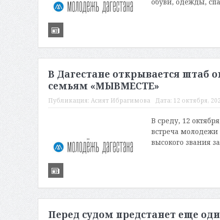
обуви, одежды, сп
В Дагестане открывается штаб
семьям «МЫВМЕСТЕ»
Публикация:
Асият Ибрагимова
Дата:
12 октября, 202
В среду, 12 октябр
встреча молодежи
высокого звания з
Перед судом предстанет еще оди