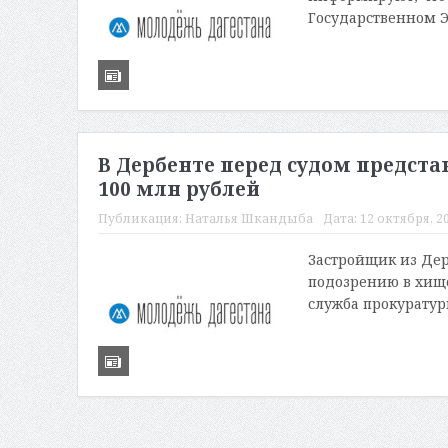
Государственном 
В Дербенте перед судом предст
100 млн рублей
Публикация:
Наталья Шкандыба
Дата:
12 октября, 20
Застройщик из Дер
подозрению в хище
служба прокуратуры