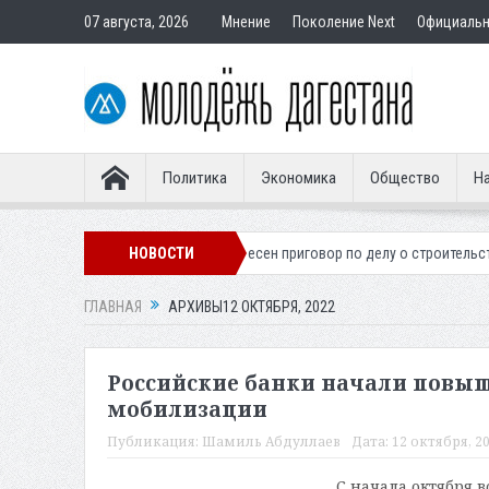
07 августа, 2026
Мнение
Поколение Next
Официаль
Политика
Экономика
Общество
На
ского легионера
НОВОСТИ
Вынесен приговор по делу о строительстве гостиниц
ГЛАВНАЯ
АРХИВЫ12 ОКТЯБРЯ, 2022
Российские банки начали повыш
мобилизации
Публикация:
Шамиль Абдуллаев
Дата:
12 октября, 20
С начала октября 