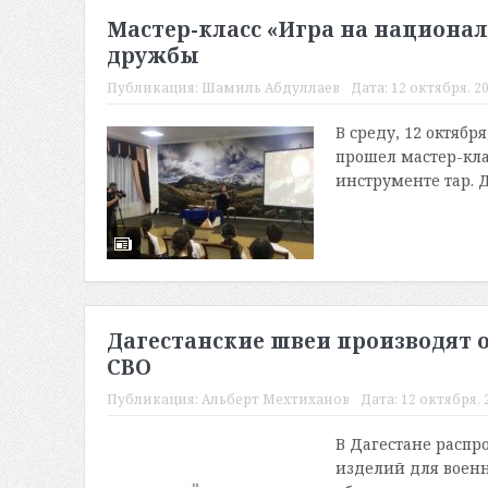
Мастер-класс «Игра на национа
дружбы
Публикация:
Шамиль Абдуллаев
Дата:
12 октября, 20
В среду, 12 октяб
прошел мастер-кл
инструменте тар. Д
Дагестанские швеи производят 
СВО
Публикация:
Альберт Мехтиханов
Дата:
12 октября, 2
В Дагестане распр
изделий для воен