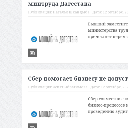
минтруда Дагестана
Публикация:
Наталья Шкандыба
Дата:
12 октября, 20
Бывший заместите
министерства труд
предстанет перед с
Сбер помогает бизнесу не допус
Публикация:
Асият Ибрагимова
Дата:
12 октября, 202
Сбер совместно с 
бизнес-процессов и
проведению аудита