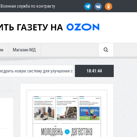
Военная служба по контракту
ии
Магазин МД
ю систему для улучшения ситуации с парковками
18:41:45
Махачкалинское «Д
м