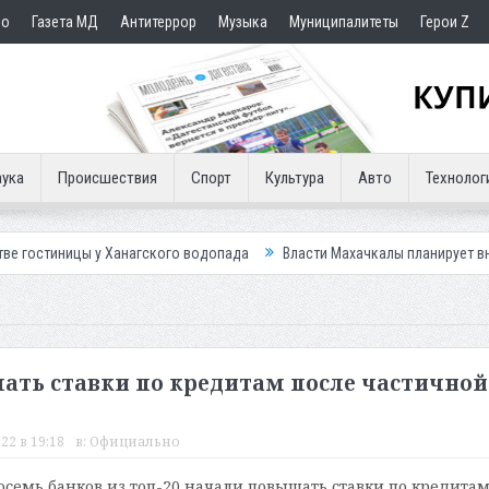
но
Газета МД
Антитеррор
Музыка
Муниципалитеты
Герои Z
ука
Происшествия
Спорт
Культура
Авто
Технолог
ы у Ханагского водопада
Власти Махачкалы планирует внедрить нову
ать ставки по кредитам после частичной
22 в 19:18
в:
Официально
восемь банков из топ-20 начали повышать ставки по кредита