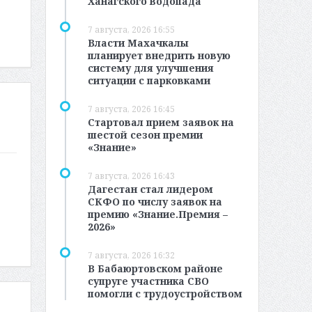
Ханагского водопада
7 августа, 2026 16:55
Власти Махачкалы
планирует внедрить новую
систему для улучшения
ситуации с парковками
7 августа, 2026 16:45
Стартовал прием заявок на
шестой сезон премии
«Знание»
7 августа, 2026 16:43
Дагестан стал лидером
СКФО по числу заявок на
премию «Знание.Премия –
2026»
7 августа, 2026 16:32
В Бабаюртовском районе
супруге участника СВО
помогли с трудоустройством