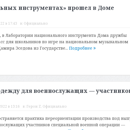
льных инструментах» прошел в Доме
22 в 17:43
в:
Официально
ря, в Лаборатории национального инструмента Дома дружбы
асс для школьников по игре на национальном музыкальном
амира Эседова из Государстве...
Подробнее
одежду для военнослужащих — участнико
022 в 13:16
в:
Герои Z
,
Официально
остраняется практика переориентации производства под вып
нослужащих участников специальной военной операции —