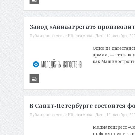
Завод «Авиаагрегат» производи
Публикация:
Асият Ибрагимова
Дата:
12 октября, 202
Одно из дагестанс
армии, — это завод
как Машиностроите
В Санкт-Петербурге состоится 
Публикация:
Асият Ибрагимова
Дата:
12 октября, 202
Медиаконгресс «С
информируют, что с