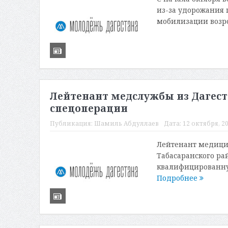
из-за удорожания 
мобилизации возро
Лейтенант медслужбы из Дагест
спецоперации
Публикация:
Шамиль Абдуллаев
Дата:
12 октября, 20
Лейтенант медицин
Табасаранского ра
квалифицированну
Подробнее