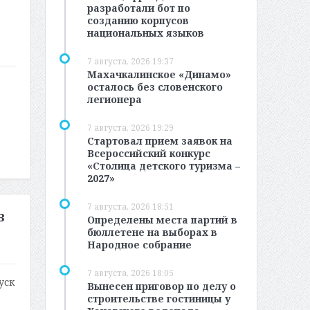
разработали бот по
созданию корпусов
национальных языков
7 августа, 2026 19:37
Махачкалинское «Динамо»
осталось без словенского
легионера
7 августа, 2026 19:29
Стартовал прием заявок на
Всероссийский конкурс
«Столица детского туризма –
2027»
7 августа, 2026 18:51
в
Определены места партий в
бюллетене на выборах в
Народное собрание
7 августа, 2026 18:05
уск
Вынесен приговор по делу о
строительстве гостиницы у